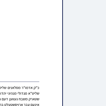
אינעם עבר ארויסשטעלט בתוק