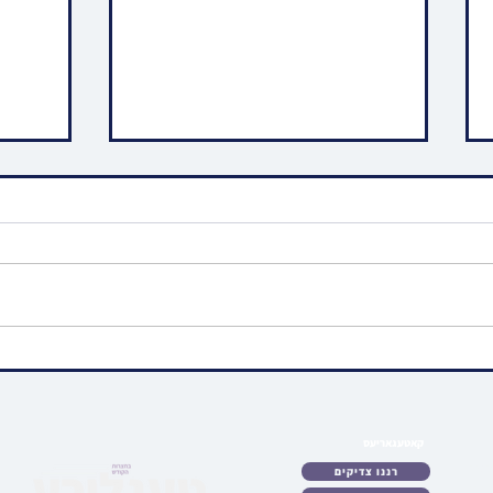
ערשטמאליגער ״שידוכים
גרויס
פארזאמלונג - לאמיר ברעכן
הרה"ק
טעלער״ פאררופן דורך קהל יטב
זצ"ל 
לב דסאטמאר
קאטעגאריעס
קאזא
לאט
רננו צדיקים
כטן