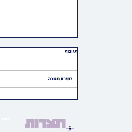
תגובות
כתיבת תגובה...
האד' מאמשינוב פוקד געווען
ציון הק' פון זקינו הרה"ק רבי
שמעון שלום מאמשינוב זי"ע
אויפן בית החיים העתיק אין
מעניא
טבריה
הויפט ב
בארי