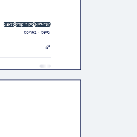
העד-ליין-3
ביקורי קודש
סלאנים
נייעס
באריכט