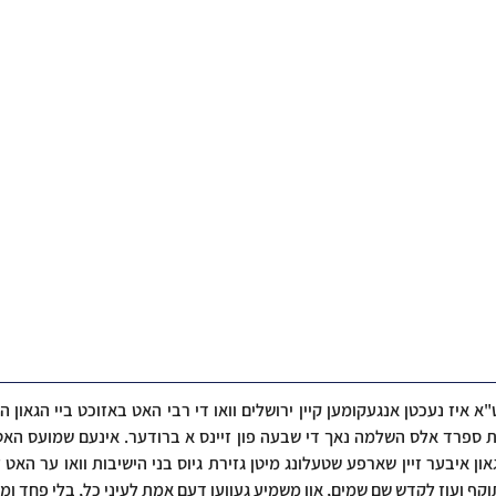
ף ועוז לקדש שם שמים, און משמיע געווען דעם אמת לעיני כל, בלי פחד ומו