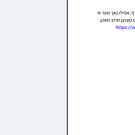
איבער דעם ענין האט דער סלאנימער רבי שוין ברבים, משבח געווען די חכמי הספרדים וואס שטייען שארף, אפילו נאך מער ווי 
ט קענען חרוב מאכן.
https://