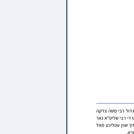
כ"ק אדמו"ר מסלאנים שליט"א איז נעכטן אנגעקומען קיין ירושלים וואו די רבי האט באזוכט ביי הגאון הגדול רבי משה צדקה 
שליט"א מגדולי מנהיגי יהדות ספרד אלס השלמה נאך די שבעה פון זיינס א ברודער. אינעם שמועס האט די רבי שליט"א גאר 
שטארק משבח געווען דעם גאון איבער זיין שארפע שטעלונג מיטן גזירת גיוס בני הישיבות וואו ער האט זיך שוין עטליכע מאל 
רא.