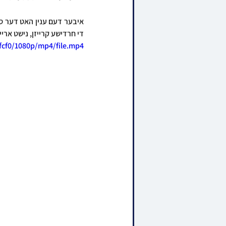
די חרדישע קרייזן, נישט אריי
fcf0/1080p/mp4/file.mp4