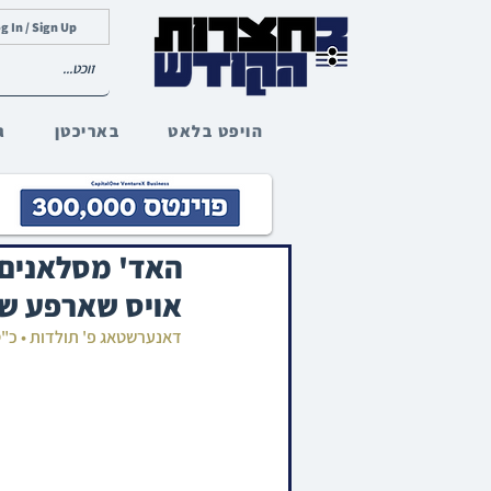
g In / Sign Up
הויפט בלאט
באריכטן
ג
האד' מסלאנים ב
אויס שארפע שטע
דאנערשטאג פ' תולדות • כ"ט