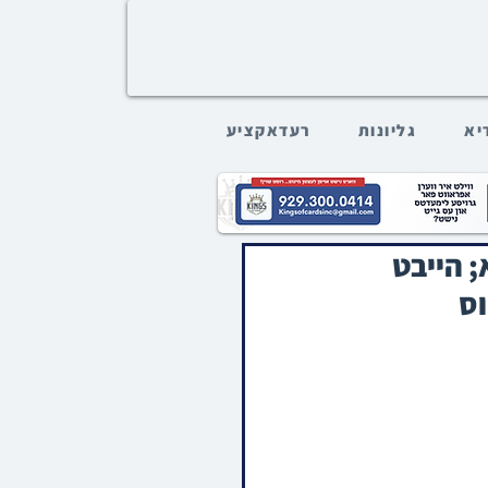
דיא
גליונות
רעדאקציע
 הייבט
וס