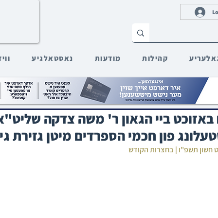
Lo
אלעריע
קהילות
מודעות
נאסטאלגיע
ווי
אזוכט ביי הגאון ר' משה צדקה שליט"א;
לונג פון חכמי הספרדים מיטן גזירת גי
 חשון תשפ"ו | בחצרות הקודש