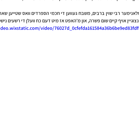
נצוגיין אויף קיים שום פשרה, און מ'האפט אז מיט דעם כח וועלן די רשעים ניש
video.wixstatic.com/video/76027d_0cfefda161584a36b6be9ed83fdf