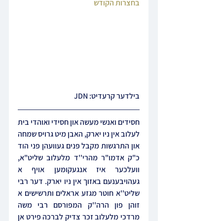
בחצרות הקודש
בילדער קרעדיט: JDN
חסידים ואנשי מעשה און חסידי ואוהדי בית 
לעלוב אין ניו יארק, האבן מיט גרויס שמחה 
און התרגשות מקבל פּנים געוועהן פני הוד 
כ"ק אדמו"ר מהרי''ד מלעלוב שליט"א, 
וועלכער איז אנגעקומען אויף א 
געהויבענעם באזוך אין ניו יארק. דער רבי 
שליט''א חוטר מגזע אראלים ותרשישים א 
זוהן פון הרה''ק המפורסם רבי משה 
מרדכי מלעלוב זכר צדיק לברכה פירט אן 