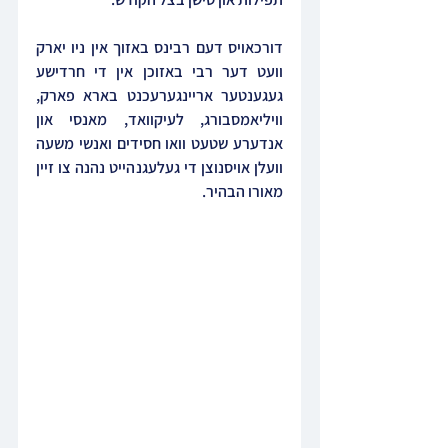
דורכאויס דעם רבינס באזוך אין ניו יארק 
וועט דער רבי באזוכן אין די חרדישע 
געגענטער אריינגערעכנט בארא פארק, 
וויליאמסבורג, לעיקוואד, מאנסי און 
אנדערע שטעט וואו חסידים ואנשי משעה 
וועלן אויסנוצן די געלעגנהייט נהנה צו זיין 
מאורו הבהיר.