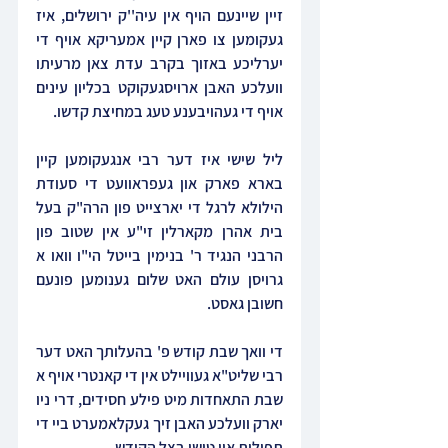
זיין שיינעם הויף אין עיה''ק ירושלים, איז 
געקומען צו פארן קיין אמעריקא אויף די 
יערליכע באזוך בקרב עדת צאן מרעיתו 
וועלכע האבן ארויסגעקוקט בכליון עינים 
אויף די געהויבענע טעג במחיצת קדשו.
ליל שישי איז דער רבי אנגעקומען קיין 
בארא פארק און געפראוועט די סעודת 
הילולא לרגל די יארצייט פון הרה"ק בעל 
בית אהרן מקארלין זי"ע אין שטוב פון 
הרבני הנגיד ר' בנימין בייטל הי"ו וואו א 
גרויסן עולם האט שלום גענומען פונעם 
חשובן גאסט.
די וואך שבת קודש פ' בהעלותך האט דער 
רבי שליט"א געוויילט אין די קאנטרי אויף א 
שבת התאחדות מיט פילע חסידים, דרי ניו 
יארק וועלכע האבן זיך געקלאמערט ביי די 
תפילות און טישן בצל הקודש.