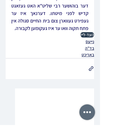
דער בוהושער רבי שליט"א האט געזאגט 
קדיש לפני מיטתו. דערנאך איז ער 
געפירט געווארן צום בית החיים סגולה אין 
פתח תקוה וואו ער איז געקומען לקבורה.
העד-ליין
נייעס
בד"ה
באריכט