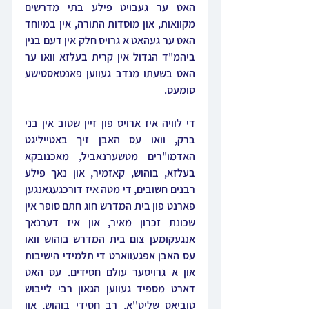
האט ער געבויט פילע בתי מדרשים 
מקוואות, און מוסדות התורה, אין במיוחד 
האט ער געהאט א גרויס חלק אין דעם בנין 
ביהמ"ד הגדול אין קרית בעלזא וואו ער 
האט בשעתו מנדב געווען פאנטאסטישע 
סומעס.
די לוויה איז ארויס פון זיין שטוב אין בני 
ברק, וואו עס האבן זיך באטייליגט 
האדמו"רים מטשערנאביל, מאכנובקא 
בעלזא, בוהוש, קאזמיר, און נאך פילע 
רבנים חשובים, די מטה איז דורכגעגאנגען 
פארנט פון בית המדרש חוג חתם סופר אין 
שכונת זכרון מאיר, און איז דערנאך 
אנגעקומען צום בית המדרש בוהוש וואו 
עס האבן אפגעווארט די תלמידי הישיבות 
און א גרויסער עולם חסידים. עס האט 
דארט מספיד געווען הגאון רבי לייבוש 
טוביאס שליט''א, רב חסידי בוהוש, און 