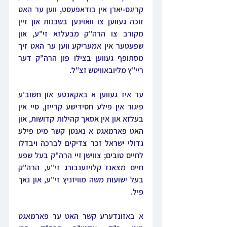
קריגס-יארן אין בודאפעסט, ווען ער האט 
זוכה געווען צו וואוינען בשכנות און זיין 
מקורב צו הרה"ק מבעלזא זי"ע, און 
שפעטער אין אמעריקע ווען ער האט זיך 
מסתופף געווען בצילו פון הרה"ק דער 
ריי"ץ מליובאוויטש זצ"ל.
ער איז געווען א באקאנטע און חשוב'ע 
פיגור אין פילע חסידישע קרייזן, סיי אין 
בעלזא און אין אסאך קהילות קדושות, און 
האט פארמאגט א נאנטן קשר מיט פילע 
גדולי ישראל זכר צדיקים לברכה ויבדלו 
לחיים טובים; צווישן זיי הרה"ק בעל שפע 
חיים מצאנז קלויזענבורג זי''ע, הרה"ק 
בעל ישועות משה מוויזניץ זי''ע, און נאך 
פיל.
א באזונדערע קשר האט ער פארמאגט 