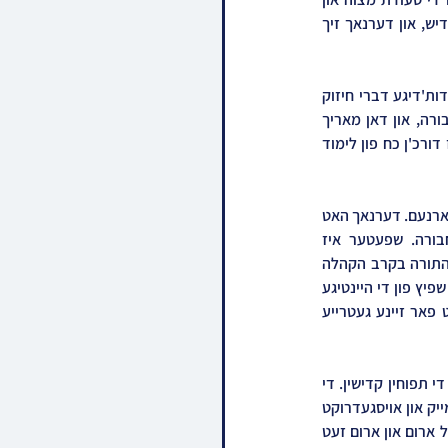
מעריך געווען שולחנו הטהור לכבוד הסיום. דער רבי האט מסיים געווען די מסכת חגיגה און געזאגט קדיש, און דערנאך זיך 
דאן האט מען זוכה געווען צו הערן דברות קודש חוצבים להבות אש פונעם רבי'ן שליט"א, לענגערע יסודות'דיגע דברי חיזוק 
והדרכה פאר די אלפי הלומדים והמסיימים, ארומקאכנדיג איבער די מעלות וסגולת לימוד התורה בחבורה, און דאן מאריך 
געווען איבער די נסיונות הזמן און די איינציגסטע עצה זיך צו קענען האלטן שטארק קעגן די נסיונות איז דורכ'ן כח פון לימוד 
דער מעמד איז נמשך געווארן מיט לענגערע ריקודין עילאין דורכ'ן גאנצן ציבור אויף א גאר געהויבענעם פארנעם. דערנאך האט 
דער רבי פארטיילט שריים פאר אלע מגידי שיעורים במסגרת החבורה, און פאר אלע עסקני החבורה. שפעטער איז 
ארויפגעקומען דער מנהל החבורה הרה"ח ר' ישראל וויינבערג וואס שטייט אין שפיץ פון די הרמת קרן התורה בקרב הקהלה 
אנפירנדיג מיט די פארצווייגטע פעולות החבורה "באר חיינו" מיום הוסדה, און באזונדער געשטאנען אין שפיץ פון די היינטיגע 
חגיגה נהדרה. דער רבי האט במאור פנים דערלאנגט פאר ר' ישראל פירות, און אים דערביי באדאנקט פאר זיינע געטרייע 
דערנאך האט דער רבי געווארפן "עפל" און דער עולם האט זיך געריסן צו קענען עררייכן אין באזיץ פון די תפוחין קדישין. די 
בעלי מנגנים האבן ממשיך געווען מיט ניגוגני דביקות ושמחה, און דערנאך האט דער רבי גענומען דעם מייק און אויסגעדרוקט 
בשער בת רבים א דאנק פאר די עסקני הסיום, און זיך אויסגעדרוקט אז כאטש מ'זעט דא דעם גאנצן זאל ארום און ארום זעט 