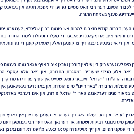
יערדיגע טענץ בשמחת התורה.
אדירה.