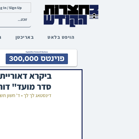
g In / Sign Up
הויפט בלאט
באריכטן
ג
ביקרא דאוריית
סדר מועד" דורך
דינסטאג לך לך • ד' חשון ת