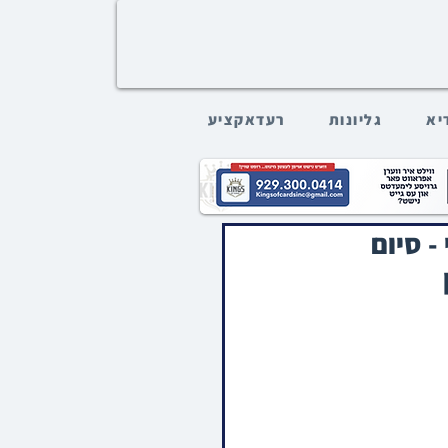
דיא
גליונות
רעדאקציע
- סיום