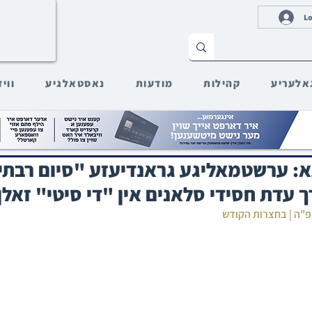
Lo
אלעריע
קהילות
מודעות
נאסטאלגיע
ווי
א: ערשטמאליגע גראנדיעזע "סיום רבתי 
 עדת חסידי סלאנים אין "די סיטי" זאלן
שפ"ה | בחצרות הקודש