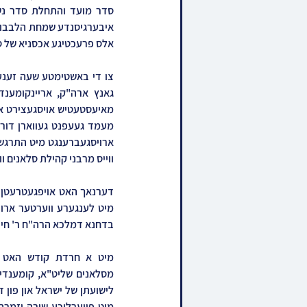
אלס פרעכטיגע אכסניא של סי
ווייס מרבני קהילת סלאנים 
בדחנא דמלכא הרה"ח ר' חיי