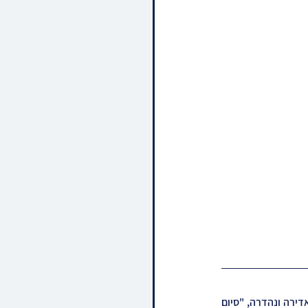
חסידי סלאנים זענען אונטער'ן אומפארגעסליכן רישומא קדישא נאכ'ן מיטלעבן אן עקסטאזליכע חגיגה אדירה ונהדרה, "סיום 