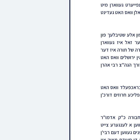
סדר מועד והתחלת סדר נשים" אין ראם פון די חבורה "באר חיינו" וואס איז דעם מיטוואך נאכט געפייערט געווארן מיט 
איבערגיסנדע שמחת הלבבות דורך די טויזנטער חסידים זקנים עם נערים אין די פראכטפולע "די סיטי" זאלן וואס האט געדינט 
צו די באשטימטע שעה זענען די טויזנטער חסידים אנגעקומען מיט באסעס וואס זענען ארויסגעפארן פון אלע שטיבלעך פון 
גאנץ ארה"ק, אריינקומענדיג אין זאל איז מען געווארן אנטציקט פון די מחזה מפוארה ווי אזוי דער זאל איז געווארן 
מאיעסטעטיש אויסגעצירט און צוגעגרייט לכבוד התורה ולומדי'. נאכ'ן זיך וואשן צו א רייכע סעודה לגומרה של תורה איז דער 
מעמד געעפנט געווארן דורך הגה"ח ר' מתתי' וויינבערג מרבני חסידי סלאנים ומראשי ישיבת באיאן אין ירושלים וואס האט 
ארויסגעברענגט מיט התרגשות די גרויסקייט פון די נאכט. דערנאך האט מען געהערט די דבר הקהלה דורך הגה"צ רבי אהרן 
דערנאך האט אויפגעטרעטן דער נואם הכבוד הגה"ח המשפיע רבי נפתלי גראס מראשי ישיבות וויזניץ בראכפעלד וואס האט 
מיט לענגערע ווערטער ארויסגעברענגט דעם סיום דורך א חבורה. דערנאך האט מען געהערט די טרעפליכע חרוזים דורכ'ן 
מיט א חרדת קודש האט מען דאן מקבל געווען את פני הקודש פונעם מנהיג העדה ונשיא החבורה כ"ק אדמו"ר 
מסלאנים שליט"א, קומענדיג צו פארן פונעם שריד בית מקדשינו כותל המערבי און דארט מתפלל געווען א לענגערע צייט 
לישועתן של ישראל און פון דארט אריבערגעפארן צום מעמד הנהדר. דער ציבור האלפים האבן מקבל פנים געווען דעם רבי'ן 
מיט פייערליכע שירה וזמרה, וינועו אמות הסיפים. דער רבי האט זיך אוועקגעזעצט און זיך געוואשן צו די סעודת מצוה און 