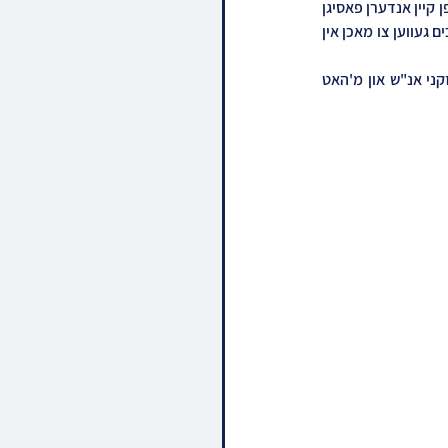
מען נישט 'לעכאוויטש' און אויך נישט 'סלאנים'... אבער די עסקנים האבן געזאגט אז זיי האבן נישט געטראפן קיין אנדערן פאסיגן 
זאל נאר צו מאכן אין דעם טייערן זאל, און אויך אז מ'האט עס באקומען זייער ביליג, האט ער בדיעבד מסכים געווען צו מאכן אין 
דערנאך האט דער רבי געבענטשט על הכוס, און פארטיילט כוס של ברכה פאר'ן אויבן-אן און פאר די זקני אנ"ש און מ'האט 