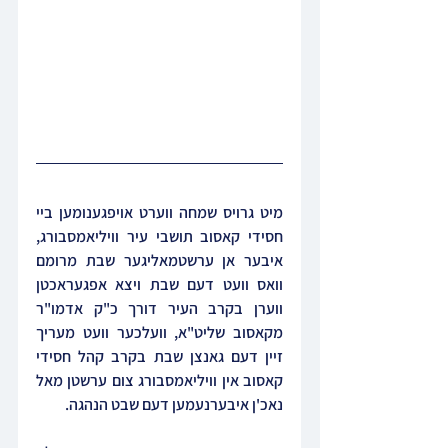
מיט גרויס שמחה ווערט אויפגענומען ביי 
חסידי קאסוב תושבי עיר וויליאמסבורג, 
איבער אן ערשטמאליגער שבת מרומם 
וואס וועט דעם שבת ויצא אפגעראכטן 
ווערן בקרב העיר דורך כ"ק אדמו"ר 
מקאסוב שליט"א, וועלכער וועט מעריך 
זיין דעם גאנצן שבת בקרב קהל חסידי 
קאסוב אין וויליאמסבורג צום ערשטן מאל 
נאכ'ן איבערנעמען דעם שבט הנהגה.