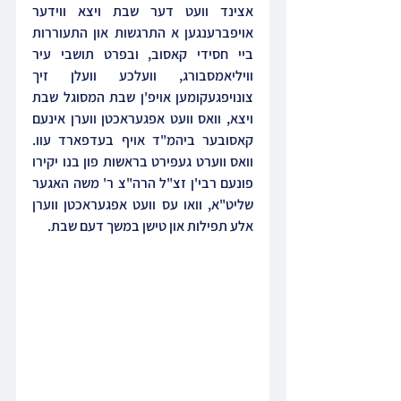
אצינד וועט דער שבת ויצא ווידער 
אויפברענגען א התרגשות און התעוררות 
ביי חסידי קאסוב, ובפרט תושבי עיר 
וויליאמסבורג, וועלכע וועלן זיך 
צונויפגעקומען אויפ'ן שבת המסוגל שבת 
ויצא, וואס וועט אפגעראכטן ווערן אינעם 
קאסובער ביהמ"ד אויף בעדפארד עוו. 
וואס ווערט געפירט בראשות פון בנו יקירו 
פונעם רבי'ן זצ"ל הרה"צ ר' משה האגער 
שליט"א, וואו עס וועט אפגעראכטן ווערן 
אלע תפילות און טישן במשך דעם שבת.