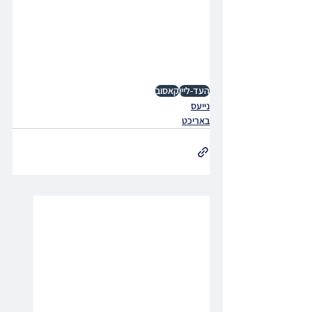
העד-ליין
קאסוב
נייעס
באריכט