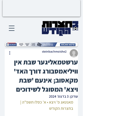
steinbachmoishe2
ערשטמאליגער שבת אין
וויליאמסבורג דורך האד'
מקאסוב; אינעם 'שבת
ויצא' המסוגל לשידוכים
עודכן:
3 בדצמ׳ 2024
מאנטאג פ' ויצא • א' כסלו תשפ"ה | 
בחצרות הקודש