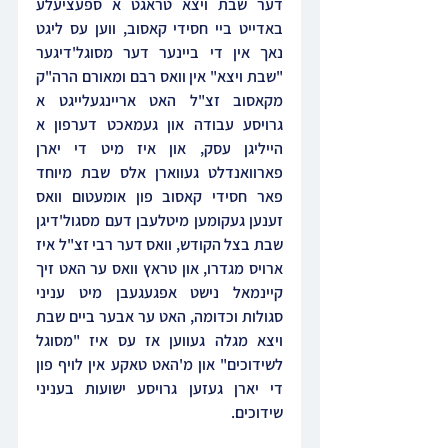
דער שבת ויצא טראגט א ספעציעלע 
באדייט ביי חסידי קאסוב, ווען עס ליגט 
נאך אין די ביינער דער מסוגל'דיגער 
"שבת ויצא" אין וואס רבם ומאורם הרה"ק 
מקאסוב זצ"ל האט אריינגעלייגט א 
גרויסע עבודה און געמאכט דערפון א 
הייליגן עסק, און איז מיט די יארן 
פארוואנדלט געווארן אלס שבת מיוחד 
פאר חסידי קאסוב פון אומעטום וואס 
זענען געקומען מיטלעבן דעם מסגול'דיגן 
שבת בצל הקודש, וואס דער רבי זצ"ל איז 
ארויס מגדרו, און טראץ וואס ער האט זיך 
קיינמאל נישט אפגעגעבן מיט עניני 
סגולות וכדומה, האט ער אבער ביים שבת 
ויצא מגלה געווען אז עס איז "מסוגל 
לשידוכים" און מ'האט טאקע אין לויף פון 
די יארן געזען גרויסע ישועות בעניני 
שידוכים.