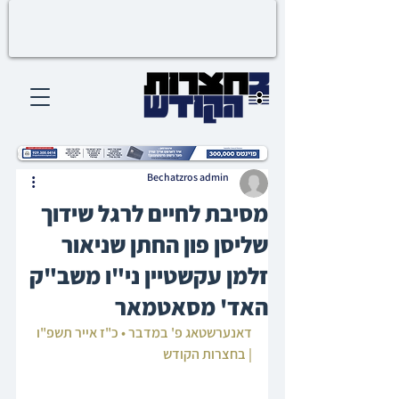
Bechatzros admin
מסיבת לחיים לרגל שידוך
שליסן פון החתן שניאור
זלמן עקשטיין ני"ו משב"ק
האד' מסאטמאר
דאנערשטאג פ' במדבר • כ"ז אייר תשפ"ו 
| בחצרות הקודש