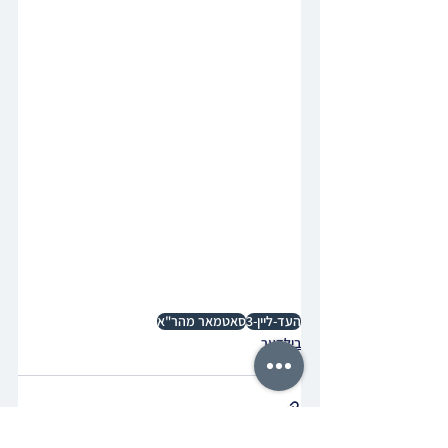
העד-ליין-3
סאטמאר מהר"א
בילדער
באריכט