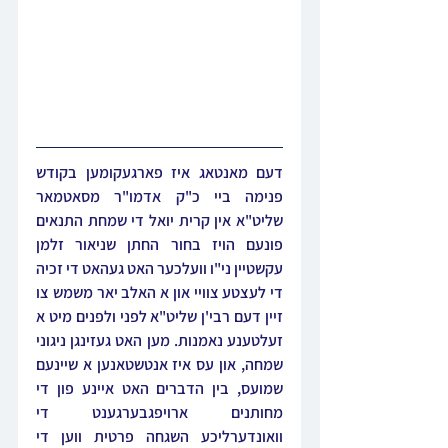
דעם מאנטאג איז פארגעקומען בקודש 
פנימה ביי כ"ק אדמו"ר מסאטמאר 
שליט"א אין קרית יואל די שמחת התנאים 
פונעם הויז בחור החתן שניאור זלמן 
עקשטיין ני"ו וועלכער האט געהאט די זכיה 
די לעצטע צוויי און א האלב יאר משמש צו 
זיין דעם רבי'ן שליט"א לפני ולפנים מיט א 
זעלטענע נאמנות. מען האט געזינגן ניגוני 
שמחה, און עס איז אנטשטאנען א שיינעם 
שמועס, בין הדברים האט איינע פון די 
מחותנים ארויפגבערגענט די 
וואונדערליכע השגחה פרטית ווען די 