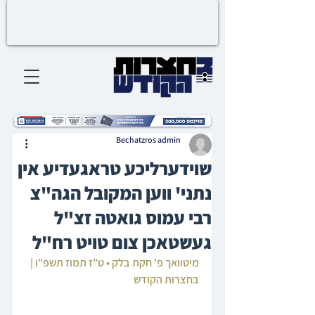
Bechatzros admin
שוידערליכע טראגעדיע אין
נתני' ווען המקובל הגה"צ
רבי עמוס גואטה זצ"ל
געשטאכן צום טויט רח"ל
מיטוואך פ' חקת בלק • ט"ז תמוז תשפ"ו | 
בחצרות הקודש