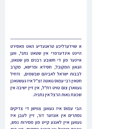
א שוידערליכע טראגעדיע האט פאסירט 
היינט אינדערפרי אין שטאט נתני', ווען 
איינער פון די חשובע רבנים פון שטאט, 
הגאון המקובל, חסידא ופרישא, מקרב 
לבבות ישראל לאביהם שבשמים,  ודחיל 
חטאין רבי עמוס גואטה זצ"ל איז געשטאכן 
געווארן צום טויט רח"ל, אין זיין ישיבה אין 
שכונת נאות הרצל אין נתניה.
הבי עמוס איז געווען צווישן די צדיקים 
נסתרים אין אונזער דור, זיין לעבן איז 
געווען איין לאנגע קייט פון מסירות נפש, 