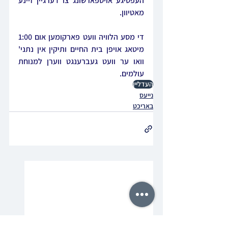
העפטיגע אויספארשונג צו דערגיין זיינע 
מאטיוון. 
די מסע הלוויה וועט פארקומען אום 1:00 
מיטאג אויפן בית החיים ותיקין אין נתני' 
וואו ער וועט געברענגט ווערן למנוחת 
עולמים.
העדליין
נייעס
באריכט