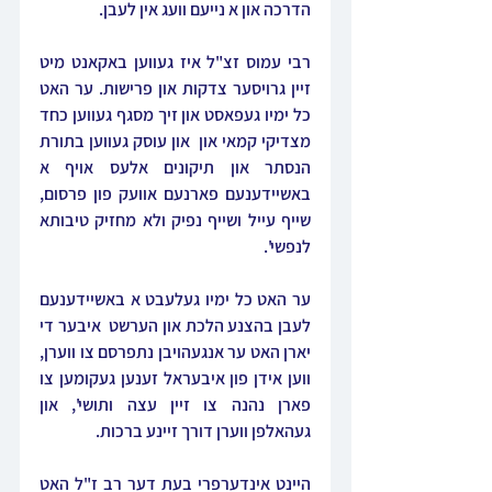
הדרכה און א נייעם וועג אין לעבן.
רבי עמוס זצ"ל איז געווען באקאנט מיט 
זיין גרויסער צדקות און פרישות. ער האט 
כל ימיו געפאסט און זיך מסגף געווען כחד 
מצדיקי קמאי און  און עוסק געווען בתורת 
הנסתר און תיקונים אלעס אויף א 
באשיידענעם פארנעם אוועק פון פרסום,  
שייף עייל ושייף נפיק ולא מחזיק טיבותא 
לנפשי'.
ער האט כל ימיו געלעבט א באשיידענעם 
לעבן בהצנע הלכת און הערשט  איבער די 
יארן האט ער אנגעהויבן נתפרסם צו ווערן, 
ווען אידן פון איבעראל זענען געקומען צו 
פארן נהנה צו זיין עצה ותושי', און 
געהאלפן ווערן דורך זיינע ברכות.
היינט אינדערפרי בעת דער רב ז"ל האט 