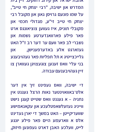
אהבת ישראל און קירוב רחוקים. זיין בית 
המדרש און ישיבה, "רבי יצחק חי טייב", 
על שמו פונעם גרויסן גאון און מקובל רבי 
יצחק חי טייב זי"ע, מגדולי חכמי און 
מקובלי תוניס, איז געווען צוציאונגס ארט 
פאר פילע פארוואנדערטע נשמות און 
נשברי לב פאר וועם ער דער רב ז"ל האט 
געזארגט אלע באדערפענישן,   און 
גלייכצייטיג א תל תפליות פאר געהויבענע 
בני עלי‘ וואס זענען צוגעצויגן געווארן צו 
זיין געהויבענעם עבודה.
די ישיבה, וואס געפינט זיך אין דער 
אלט־באוואוינטער נאות הרצל געגנט אין 
נתניה – א געגנט וואס שטייט קעגן נישט 
ווייניג געזעלשאפטלעכע און עקאנאמישע 
שוועריקייטן – האט במשך די יארן געדינט 
אלס א ווארעמע היים פאר פילע יונגע 
לייט, וועלכע האבן דארט געפונען חיזוק, 