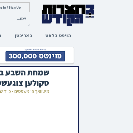
g In / Sign Up
הויפט בלאט
באריכטן
ג
שמחת השבע ברכ
סקולען צוגעשט
מיטוואך פ' משפטים • כ''ד 