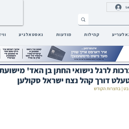
Lo
אלעריע
קהילות
מודעות
נאסטאלגיע
ווי
ות לרגל נישואי החתן בן האד' מישועת
עלט דורך קהל נצח ישראל סקולען
שבט | בחצרות הקודש