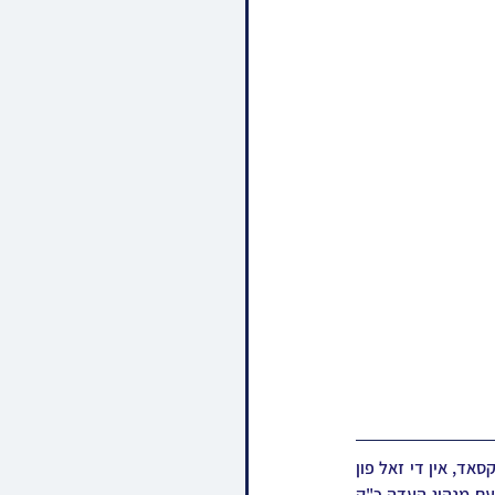
דעם מוצאי שבת איז פארגעקומען די שבע ברכות בשמחת בית ישועת יעקב סקולען - טשערנאביל - ביקסאד, אין די זאל פון 
פרדס פיגא אין וויליאמסבורג, צוגעשטעלט דורך קהל נצח ישראל סקולען לכבוד די שמחה הרוממה פונעם מנהיג העדה כ"ק 