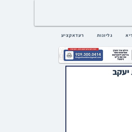
דיא
גליונות
רעדאקציע
 יעקב