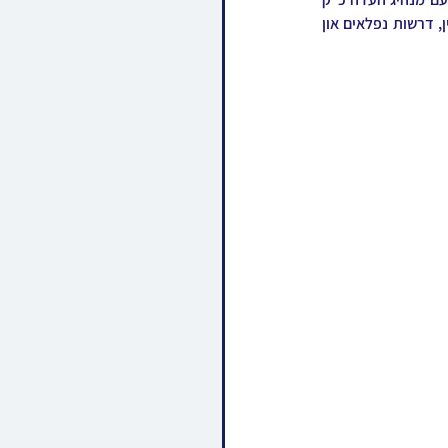
אדמו"ר מישועת יעקב סקולען שליט"א. במשך די שמחה האט מען זיך משמח געווען מיט ריקודין נלהבין, דרשות נפלאים און 