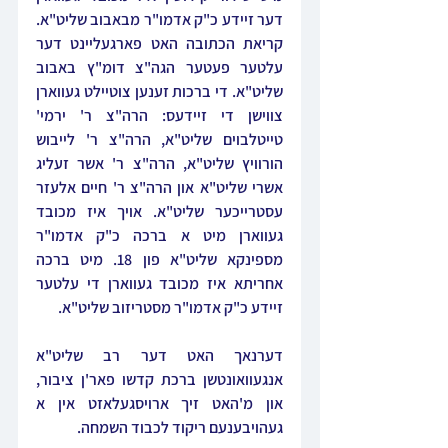
דער זיידע כ"ק אדמו"ר מבאבוב שליט"א. 
קריאת הכתובה האט פארגעליינט דער 
עלטער פעטער הגה"צ דומ"ץ באבוב 
שליט"א. די ברכות זענען צוטיילט געווארן 
צווישן די זיידעס: הרה"צ ר' ירמי' 
טייטלבוים שליט"א, הרה"צ ר' לייבוש 
הורוויץ שליט"א, הרה"צ ר' אשר זעליג 
אשרי שליט"א און הרה"צ ר' חיים אלעזר 
עסטרייכער שליט"א. אויך איז מכובד 
געווארן מיט א ברכה כ"ק אדמו"ר 
מספינקא שליט"א פון 18. מיט ברכה 
אחריתא איז מכובד געווארן די עלטער 
זיידע כ"ק אדמו"ר מסטריזוב שליט"א.
דערנאך האט דער רב שליט"א 
אנגעוואונטשן ברכת קדשו פאר'ן ציבור, 
און מ'האט זיך ארויסגעלאזט אין א 
געהויבענעם ריקוד לכבוד השמחה. 