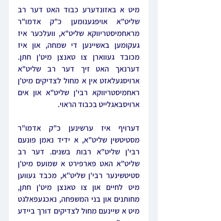
מיט א באזונדערע כבוד האט דער רב 
שליט"א אויפגענומען כ"ק אדמו"ר 
מראחמיסטריווקא שליט"א, וועלכער איז 
געקומען באשיינען די שמחה, און איז 
מכובד געווארן צו טאנצן מיט'ן חתן. 
דערנאך האט זיך דער רב שליט"א 
ארויסגעלאזט אין א מחול לצדיקים מיט'ן 
ראחמיסטריווקא רבי'ן שליט"א און אים 
ארויסבאגלייט בכבוד הראוי.
דערויף איז ערשינען כ"ק אדמו"ר 
מסטיטשין שליט"א, א ידיד נאמן פונעם 
רבי'ן שליט"א רבות בשנים. דער רב 
שליט"א האט פארפירט א שמועס מיט'ן 
סטיטשינער רבי'ן שליט"א, מכבד געווען 
מיט לחיים און צו טאנצן מיט'ן חתן, 
מחותנים און בני המשפחה, נאכגעפאלגט 
מיט א שיינעם מחול לצדיקים דורך ביידע 