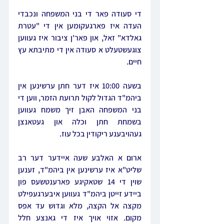
די סעודה פאר די בני המשפחה ונכבדי 
העדה איז פארגעקומען אין די "עטרת 
גאלדא" זאל, און פאר'ן ציבור איז געווען 
צוגעשטעלט א סעודה אין די מתיבתא עץ 
חיים.
בשעה 10:00 איז דער חתן ערשינען אין 
ביהמ"ד הגדול לקול תרועת הזמר, ווען די 
בני המשפחה האבן זיך משמח געווען 
בשמחת חתן וכלה און געטאנצן 
געהויבענע ריקודין בכל עוז.
ארום א האלבע שעה איידער דער רב 
שליט"א איז ערשינען אין ביהמ"ד, זענען 
שוין די 14 שטאקיגע פארענטשעס פון 
ביידע זייטן ביהמ"ד געווען איבערגעפילט 
מקצה אל הקצה, מלא וגדוש עד אפס 
מקום. אזוי אויך איז די גאנצע חלל 