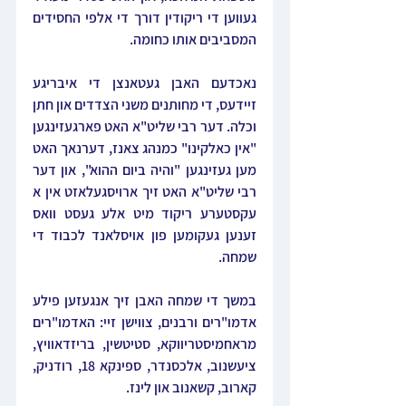
געווען די ריקודין דורך די אלפי החסידים 
המסביבים אותו כחומה.
נאכדעם האבן געטאנצן די איבריגע 
זיידעס, די מחותנים משני הצדדים און חתן 
וכלה. דער רבי שליט"א האט פארגעזינגען 
"אין כאלקינו" כמנהג צאנז, דערנאך האט 
מען געזינגען "והיה ביום ההוא", און דער 
רבי שליט"א האט זיך ארויסגעלאזט אין א 
עקסטערע ריקוד מיט אלע געסט וואס 
זענען געקומען פון אויסלאנד לכבוד די 
שמחה.
במשך די שמחה האבן זיך אנגעזען פילע 
אדמו"רים ורבנים, צווישן זיי: האדמו"רים 
מראחמיסטריווקא, סטיטשין, בריזדאוויץ, 
ציעשנוב, אלכסנדר, ספינקא 18, רודניק, 
קארוב, קשאנוב און לינז.