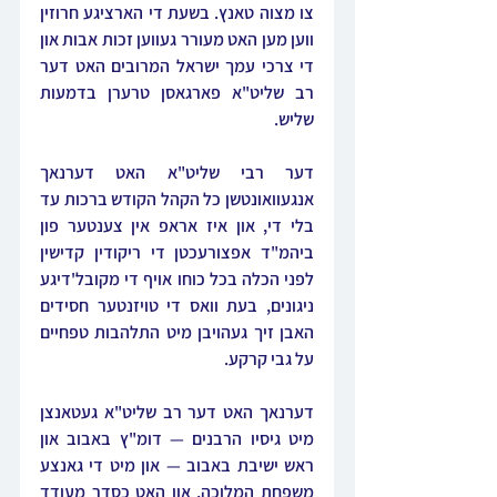
צו מצוה טאנץ. בשעת די הארציגע חרוזין 
ווען מען האט מעורר געווען זכות אבות און 
די צרכי עמך ישראל המרובים האט דער 
רב שליט"א פארגאסן טרערן בדמעות 
שליש.
דער רבי שליט"א האט דערנאך 
אנגעוואונטשן כל הקהל הקודש ברכות עד 
בלי די, און איז אראפ אין צענטער פון 
ביהמ"ד אפצורעכטן די ריקודין קדישין 
לפני הכלה בכל כוחו אויף די מקובל'דיגע 
ניגונים, בעת וואס די טויזנטער חסידים 
האבן זיך געהויבן מיט התלהבות טפחיים 
על גבי קרקע.
דערנאך האט דער רב שליט"א געטאנצן 
מיט גיסיו הרבנים — דומ"ץ באבוב און 
ראש ישיבת באבוב — און מיט די גאנצע 
משפחת המלוכה, און האט כסדר מעודד 