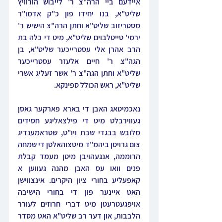
איידעם ביי הרה"צ ר' לייבוש הורוויץ 
שליט"א, בנו יחידו פון כ"ק אדמו"ר 
מסטריזוב שליט"א וחתן הרה"צ הישיש ר' 
ירמי' טייטלבוים שליט"א, מיט די כלה בת 
הרב אהרן אלי עסטרייכער שליט"א, בן 
הגה"צ ר' חיים אלעזר עסטרייכער 
שליט"א וחתן הגה"צ ר' אשר זעליג אשרי 
שליט"א, ראש הכולל ספינקא.
נאכמיטאג האבן די בארא פארקער גאסן 
געווירבלט מיט די פילצאליגע חסידים 
מלובש בבגדי שבת ויו"ט, שטראמענדיג 
צום גרויסן ביהמ"ד מיטצוהאלטן די שמחה 
הרוממה, אנגעהויבן מיטן מעמד קבלת 
פנים וואו עס האבן מהנה געווען א 
קאפעליע בחורי ציון היקרים. אינצווישן 
האט איינער פון די בחורי הישיבה 
אויפגעטרעטן מיט דברי חרוזים לעורר 
הלבבות, און דער רב שליט"א האט מסדר 