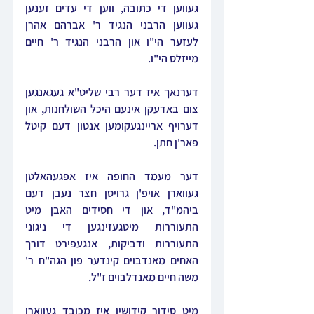
געווען די כתובה, ווען די עדים זענען 
געווען הרבני הנגיד ר' אברהם אהרן 
לעזער הי"ו און הרבני הנגיד ר' חיים 
מייזלס הי"ו.
דערנאך איז דער רבי שליט"א געגאנגען 
צום באדעקן אינעם היכל השולחנות, און 
דערויף אריינגעקומען אנטון דעם קיטל 
פאר'ן חתן.
דער מעמד החופה איז אפגעהאלטן 
געווארן אויפ'ן גרויסן חצר נעבן דעם 
ביהמ"ד, און די חסידים האבן מיט 
התעוררות מיטגעזינגען די ניגוני 
התעוררות ודביקות, אנגעפירט דורך 
האחים מאנדבוים קינדער פון הגה"ח ר' 
משה חיים מאנדלבוים ז"ל.
מיט סידור קידושין איז מכובד געווארן 