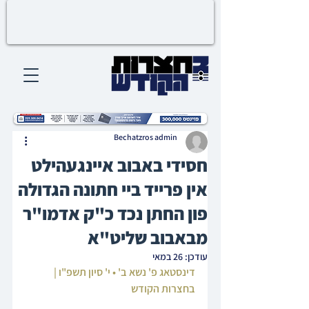
Bechatzros admin
חסידי באבוב איינגעהילט
אין פרייד ביי חתונה הגדולה
פון החתן נכד כ"ק אדמו"ר
מבאבוב שליט"א
עודכן:
26 במאי
דינסטאג פ' נשא ב' • י' סיון תשפ"ו | 
בחצרות הקודש