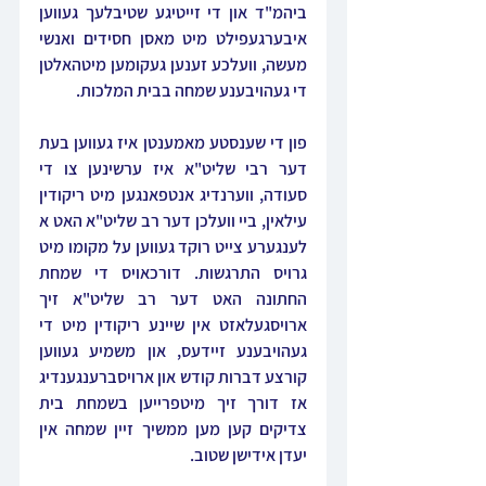
ביהמ"ד און די זייטיגע שטיבלעך געווען 
איבערגעפילט מיט מאסן חסידים ואנשי 
מעשה, וועלכע זענען געקומען מיטהאלטן 
די געהויבענע שמחה בבית המלכות.
פון די שענסטע מאמענטן איז געווען בעת 
דער רבי שליט"א איז ערשינען צו די 
סעודה, ווערנדיג אנטפאנגען מיט ריקודין 
עילאין, ביי וועלכן דער רב שליט"א האט א 
לענגערע צייט רוקד געווען על מקומו מיט 
גרויס התרגשות. דורכאויס די שמחת 
החתונה האט דער רב שליט"א זיך 
ארויסגעלאזט אין שיינע ריקודין מיט די 
געהויבענע זיידעס, און משמיע געווען 
קורצע דברות קודש און ארויסברענגענדיג 
אז דורך זיך מיטפרייען בשמחת בית 
צדיקים קען מען ממשיך זיין שמחה אין 
יעדן אידישן שטוב.