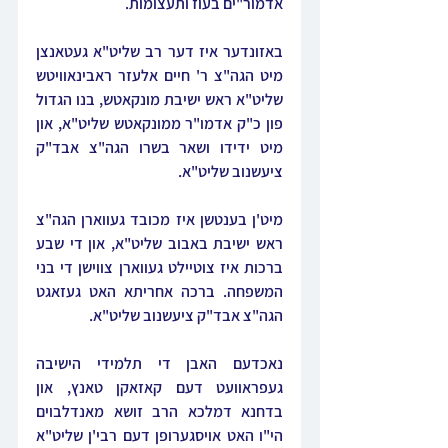
אדמור"ים בעוז ותעצומות.
באזונדער איז דער רב שליט"א געטאנצן 
מיט הגה"צ ר' חיים אלעזר ראבינאוויטש 
שליט"א ראש ישיבת מונקאטש, בנו הגדול 
פון כ"ק אדמו"ר ממונקאטש שליט"א, און 
מיט ידידו ושאר בשרו הגה"צ אבד"ק 
ציעשנוב שליט"א.
מיט'ן בענטשן איז מכובד געווארן הגה"צ 
ראש ישיבת באבוב שליט"א, און די שבע 
ברכות איז צוטיילט געווארן צווישן די בני 
המשפחה. ברכה אחריתא האט געזאגט 
הגה"צ אבד"ק ציעשנוב שליט"א.
נאכדעם האבן די תלמידי הישיבה 
געפראוועט דעם קאזאקן טאנץ, און 
בדחנא דמלכא הרב זושא מאנדלבוים 
הי"ו האט אויסגערופן דעם רבי'ן שליט"א 