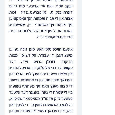
יעקב יוסף, וואס איז אריבער מיט גרויס 
דערהויבנקייט, אויפברענגענדיג זכות 
אבות און די אבות ואמהות הק' וואס קומען 
זיך אראפ זיך משתתף זיין, שטייענדיג 
בשנת האבל פון אמה של מלכות הרבנית 
הצדיקת מסקווירא ע"ה.
אינעם הויכפונקט האט מען זוכה געווען 
מיטצולעבן די עבודת הקודש פון מצות 
הריקודין דורכ'ן גרויסן זיידע דער 
סקווערער רבי שליט"א, זיך ארויסלאזנדיג 
אין פלאם פייערדיגע טענץ לפני הכלה און 
דערנאך מיט'ן חתן און די מחותנים. בשעת 
די מצוה טאנץ האט זיך משתתף געוועהן 
ביי די שמחה די געהויבענער דער עלטער 
פעטער כ"ק אדמו"ר מסאטמאר שליט"א, 
וועלכע האט טועם געווען פון די לעקיך און 
פיש, און דערנאך געטאנצן מיט די חתן און 