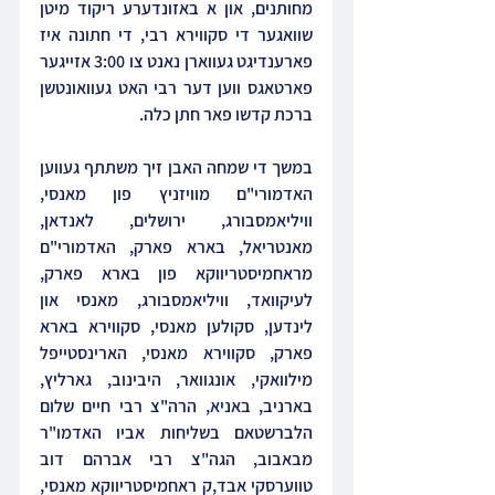
מחותנים, און א באזונדערע ריקוד מיטן 
שוואגער די סקווירא רבי, די חתונה איז 
פארענדיגט געווארן נאנט צו 3:00 אזייגער 
פארטאגס ווען דער רבי האט געוואונטשן 
ברכת קדשו פאר חתן כלה.
במשך די שמחה האבן זיך משתתף געווען 
האדמורי"ם מוויזניץ פון מאנסי, 
וויליאמסבורג, ירושלים, לאנדאן, 
מאנטריאל, בארא פארק, האדמורי"ם 
מראחמיסטריווקא פון בארא פארק, 
לעיקוואד, וויליאמסבורג, מאנסי און 
לינדען, סקולען מאנסי, סקווירא בארא 
פארק, סקווירא מאנסי, הארינסטייפל 
מילוואקי, אונגוואר, היבינוב, גארליץ, 
בארניב, באניא, הרה"צ רבי חיים שלום 
הלברשטאם בשליחות אביו האדמו"ר 
מבאבוב, הגה"צ רבי אברהם דוב 
טווערסקי אבד,ק ראחמיסטריווקא מאנסי, 