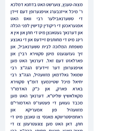
מצוה-טענץ, צוערשט האט בדחנא דמלכא 
ר' מיכל אייזנבערג אויפגערופן דעם זיידן 
די טשערנאבילער רבי וואס האט 
אפגעראכטן די ריקודין קדישין לפני הכלה 
און דערנאך געטאנצן מיט די חתן און אין א 
רינג מיט די מחותנים זיידעס און די גאנצע 
משפחת המלוכה לבית טשערנאביל, און 
זיך געזעגענט מיטן סקווירא רבי'ן און 
פארלאזט דעם זאל. דערנאך האט מען 
אויפגערופן דער זיידע'ס הגה"צ רבי 
שמואל גאלדמאן מזוועהיל, הגה"צ רבי 
יחיאל מיכל שטיינמעץ דומ"ץ סקווירא 
בארא פארק, און כ"ק האדמו"ר 
מקאלאשיץ שליט"א. דערנאך האט מען 
מכבד געווען די פעטער'ס האדמורי"ם 
מזוועהיל פון אמעריקא און 
ראחמיסטריווקא מאנסי צו טאנצן מיט די 
חתן. דאן האט מען צוגעטרעטן צו די 
מצוה-טאנץ פונעם מחותן הרה"צ רבי 