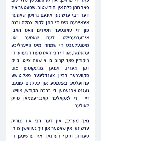
פאר חתן כלה אין יחוד שטוב. שפעטער איז 
דער רבי ערשינען אינעם גרויסן שאטער 
אינאיינעם מיט די חתן לקול צהלה ורנה 
פון די טויזנטער חסידים וואס האבן 
איבערגעפילט דעם שאטער און 
מיטגעלעבט די שמחה מיט פייערליכע 
עקסטאז, און די רבי האט מעודד געווען די 
ריקודין פאר קרוב צו א שעה צייט. ביים 
זמן מעריב זענען צוגעקומען צום 
סקווערער רבי'ן צענדליגער פאליטישע 
ערוועלטע באאמטע און עסקנים פונעם 
געגנט אפנעמען די ברכת הקודש, צווישן 
זיי  די לאקאלער קאנגרעסמאן מייק 
לאולער.
נאך מעריב, און דער רבי איז צוריק 
ערשינען אין שאטער און זיך געוואשן צו די 
סעודה, תיכף דערנאך איז ערשינען די 