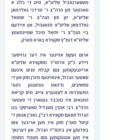
מטשערנאביל שליט"א, מיט די כלה א 
טאכטער פון הרה"צ ר' מרדכי גאלדמאן 
שליט"א, זון פון הגה"צ ר' שמואל 
גאלדמאן שליט"א מזוועהיל, און איידעם 
ביי הגה"צ ר' יחיאל מיכל שטיינמעטץ 
שליט"א דומ"ץ סקווירא בארא פארק.
ארום זעקס אזייגער איז דער גרויסער 
זיידע כ"ק אדמו"ר מסקווירא שליט"א 
אריינגעקומען צום קבלת פנים אינעם 
שאטער הגדול, אינאיינעם מיט'ן חתן און די 
מחותנים, מ'האט געזונגען ניגוני 
התעוררות א לענגערע צייט. מיט קריאת 
התנאים איז נתכבד געווארן די פעטער 
הרה"צ רבי אהרן מענדיל טווערסקי בנו 
הגדול פונעם סקווירא רבי'ן. נאכ'ן אנטון די 
קיטל פאר'ן חתן איז מען אריבער צום 
באדעקן אין ביהמ"ד הגדול, און דערנאך 
איז מען אנגעקומען צום מעמד החופה 