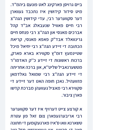
ביים גרויסן פארקינג לאט פונעם ביהמ"ד. 
מיט סידור קידושין איז נתכבד געווארן 
דער סקווערער רבי, עדי קידושין הגה"צ 
רבי חיים פאוויל שנעבאלג אב"ד קהל 
אברכים מאנסי און הגה"צ רבי פנחס חיים 
גרינוואלד אבד"ק פאפא מאנסי, קריאת 
הכתובה די זיידע הגה"צ רבי יחיאל מיכל 
שטיינמעץ דומ"ץ סקווירא בארא פארק, 
ברכות ראשונות די זיידע כ''ק האדמו''ר 
מטשערנאביל שליט''א, און ברכה אחריתה 
די זיידע הגה"צ רבי שמואל גאלדמאן 
מזוועהיל. נאכן חופה האט דער זיידע די 
סקווירא רבי מאציל געוועהן מברכת קדשו 
פארן ציבור.
א קורצע צייט דערויף איז דער סקווערער 
רבי אריבערגעפארן צום זאל פון עטרת 
טשארנא וואו ס'איז פארגעקומען די חתונה 
פאר די פרויען, און געוואונטשן מזל טוב 