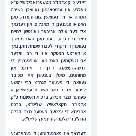
זיידע כ"ק אדמו"ר מטשערנאביל שליט"א 
וועלכע איז ענטפאנגען געווארן בשירה 
וזמרה און זיך געוואשן צום סעודה, מען 
האט אויפגעגעבן די מאכלים, און דערנאך  
איז דער עולם אריבער וואונטשן לחיים 
פאר די רבי'ס, בעת מען האט ממשיך 
געוועהן די ריקודין לכבוד שמחת חתן. נאך 
א קארצע הפסקה איז די רבי ווידער 
אריינגעקומען האט מען אויפגערופן די 
דרשה-געשאנק דורך די זיידעס און 
מחותנים. מיט'ן בענטשן איז מכובד 
געווארן די פעטער הגה"צ רבי יהושע 
לייפער אב"ד באר משה פרעמישלאן א 
פעטער מצד הכלה, ברכות ראשונות כ"ק 
אדמו"ר מקאלאשיץ שליט"א, ברכה 
אחריתא די עלטער פעטער מצד הכלה 
הרה"ג ר' שלמה שטיינמעץ שליט"א.
דערנאך איז פארגעקומען די געהויבענע 