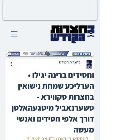
בחצרות הקודש
וחסידים ברינה יגילו •
הערליכע שמחת נישואין
בחצרות סקווירא -
טשערנאביל מיטגעהאלטן
דורך אלפי חסידים ואנשי
מעשה
דינסטאג פ' ראה • כ"ג אב תשפ"ד | 