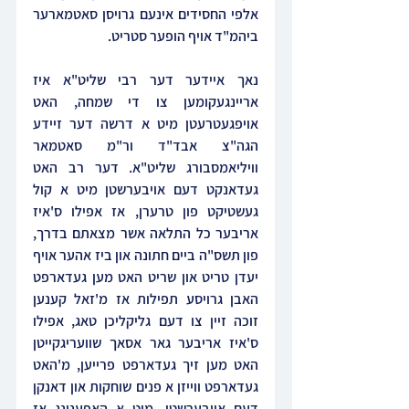
אלפי החסידים אינעם גרויסן סאטמארער 
ביהמ"ד אויף הופער סטריט.
נאך איידער דער רבי שליט"א איז 
אריינגעקומען צו די שמחה, האט 
אויפגעטרעטן מיט א דרשה דער זיידע 
הגה"צ אבד"ד ור"מ סאטמאר 
וויליאמסבורג שליט"א. דער רב האט 
געדאנקט דעם אויבערשטן מיט א קול 
געשטיקט פון טרערן, אז אפילו ס'איז 
אריבער כל התלאה אשר מצאתם בדרך, 
פון תשס"ה ביים חתונה און ביז אהער אויף 
יעדן טריט און שריט האט מען געדארפט 
האבן גרויסע תפילות אז מ'זאל קענען 
זוכה זיין צו דעם גליקליכן טאג, אפילו 
ס'איז אריבער גאר אסאך שוועריגקייטן 
האט מען זיך געדארפט פרייען, מ'האט 
געדארפט ווייזן א פנים שוחקות און דאנקן 
דעם אויבערשטן, מיט א האפענונג אז 