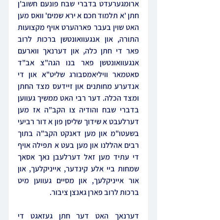
ארומגערעדט בדברי שבח פונעם חשוב'ן 
חתן 'א תלמוד חכם א ירא שמים' וואס מען 
האט שוין בעבר פארהערט אויף מקצועות 
התורה, און אנגעוואונטשן ברכות לרוב 
פאר די חתן כלה, און דערנאך ווארעם 
אנגעוואונטשן פאר בנו הגה"צ אב"ד 
סאטמאר וויליאמסבורג שליט"א און די 
אנדערע מחותנים און זיידעס מצד החתן 
ומצד הכלה. דער רבי האט ממשיך געווען 
בדברי שבח והודיה צו הקב"ה אז מען 
דערלעבט א שידוך שליסן פון א דור רביעי 
בשעטו"מ און מען דאנקט הקב"ה בתוך 
רבים אהללנו און מען בעט א תפילה אויף 
די עתיד מען זאל דערלעבן נאך אסאך 
שמחות ביי אלע קינדער, אייניקלעך, און 
אור אייניקלעך, און מסיים געווען מיט 
ברכות לרוב פארן גאנצן ציבור.
דערנאך האט דער חתן געזאגט די 