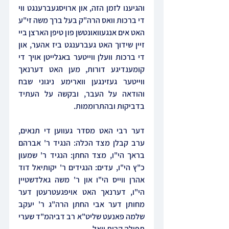
והגיענו לזמן הזה, און ארויסגעברענגט ווי 
די ברכות וואס הרה"ק בעל ברך משה זי"ע 
האט אים אנגעוואונטשן פון טיפן הארצן ביי 
זיין שידוך האט געברענגט ביז אהער, און 
די ברכות וועלן ווייטער באגלייטן אויך די 
קומענדיגע דורות, מען האט דערנאך 
ווייטער געזינגען ווארימע ניגוני שבח 
והודאה על העבר, ובקשה על העתיד 
בדביקות ובהתרוממות.
דער רבי האט מסדר געווען די תנאים, 
ערב קבלן מצד הכלה: הנגיד ר' אברהם 
בראך הי"ו, מצד החתן: הנגיד ר' שמעון 
כ"ץ הי"ו, עדים: הנגידים ר' יקותיאל דוד 
אהרן ווייס הי"ו און ר' משה גאלדשטיין 
הי"ו, דערנאך האט אויפגעטרעטן דער 
מחותן דער אבי החתן הרה"ג ר' יעקב 
שלמה פאנעט שליט"א רב דביהמ"ד שערי 
תפילה קרית יואל.