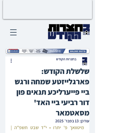
בחצרות הקודש
שלשלת הקודש:
פארגלייזטע שמחה ורגש
ביי פייערליכע תנאים פון
דור רביעי ביי האד'
מסאטמאר
עודכן:
13 בפבר׳ 2025
מיטוואך פ' יתרו • י"ד שבט תשפ"ה | 