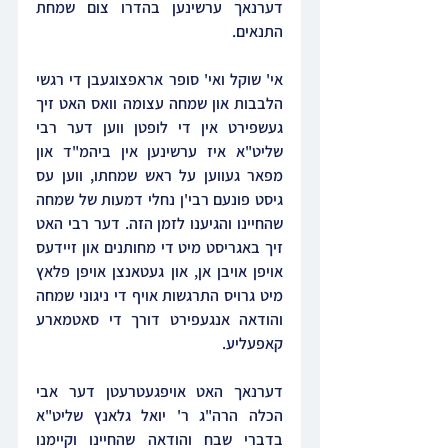
דערנאך ערשינען בהדרו צום שמחת 
התנאים.
אי' שוקל ואי' סופר אראפצוגעבן די רגשי 
הלבבות און שמחה עצומה וואס האט זיך 
געשפירט אין די לופטן ווען דער רבי 
שליט"א איז ערשינען אין ביהמ"ד און 
מפאר געווען על ראש שמחתו, ווען עס 
גיסט פונעם רבי'ן נחלי דמעות של שמחה 
שהחיינו והגיענו לזמן הזה. דער רבי האט 
זיך באגריסט מיט די מחותנים און זיידעס 
אויפן אויבן אן, און געטאנצן אויפן פלאץ 
מיט גרויס התרגשות אויף די ניגוני שמחה 
והודאה אנגעפירט דורך די סאטמארע 
קאפעליע.
דערנאך האט אויפגעטרעטן דער אבי 
הכלה הרה"ג ר' יואל גלאנץ שליט"א 
בדברי שבח והודאה שהחיינו וקיימנו 