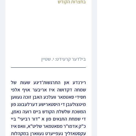
בחצרות הקודש
בילדער קרעידט: י. שטיין
רירנדע און התרגשות'דיגע שעות של 
שמחה דקדושה איז אריבער אויף אלפי 
חסידי סאטמאר וועלכע האבן זוכה געווען 
מיטצולעבן די היסטארישע דערלעבונג פון 
המשכת שלשלת הקודש ביים רועה נאמן, 
די שמחת התנאים פון א "דור רביעי" ביי 
כ"ק אדמו"ר מסאטמאר שליט"א, וואס איז 
עקסטאזליך געפייערט געווארן במקהלות 