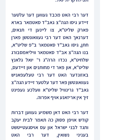
דער רבי האט מכבד געווען דער עלטער 
זיידע גיסו הגה"צ גאב"ד סאטמאר בארא 
פארק שליט"א, צו ליינען די תנאים, 
דערנאך האט דער רבי געוואונטשן פארן 
חתן, גיסו גאב"ד סאטמאר ב"פ שליט"א, 
בנו הגה"צ אב"ד סאטמאר וויליאמסבורג 
שלחיט"א, נכדו הרה"ג ר' יואל גלאנץ 
שליט"א, און פאר די מחותנים און זיידעס, 
באזונדער האט דער רבי טעלעפאניש 
געוואונטשן פאר דער עלטער זיידע הגה"צ 
גאב"ד גרינוויל שליט"א וועלכע געפינט 
זיך אין אריזאנע אויף אפרוה.
דער רבי האט דאן משמיע געווען דברות 
קודש אויפן פסוק כה תאמר לבית יעקב 
ותגד לבני ישראל און עס אויסגעטייטשט 
בעניני נשואין, דער רבי האט 