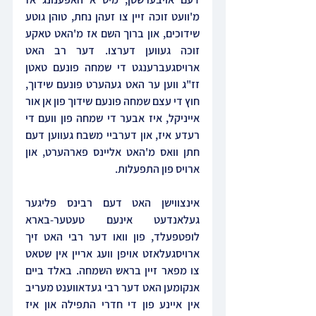
מ'וועט זוכה זיין צו זעהן נחת, טוהן גוטע 
שידוכים, און ברוך השם אז מ'האט טאקע 
זוכה געווען דערצו. דער רב האט 
ארויסגעברענגט די שמחה פונעם טאטן 
זז"ג ווען ער האט געהערט פונעם שידוך, 
חוץ די עצם שמחה פונעם שידוך פון אן אור 
אייניקל, איז אבער די שמחה פון וועם די 
רעדע איז, און דערביי משבח געווען דעם 
חתן וואס מ'האט אליינס פארהערט, און 
ארויס פון התפעלות.
אינצווישן האט דעם רבינס פליגער 
געלאנדעט אינעם טעטער-בארא 
לופטפעלד, פון וואו דער רבי האט זיך 
ארויסגעלאזט אויפן וועג אריין אין שטאט 
צו מפאר זיין בראש השמחה. באלד ביים 
אנקומען האט דער רבי געדאווענט מעריב 
אין איינע פון די חדרי התפילה און איז 