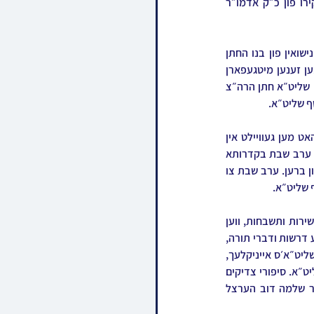
געפראוועט צוזאמען בשבת אחים גם יחד, בראשות הרה״צ רבי יעקב יוסף טווערסקי שליט״א בנו יקירו פון כ״ק אדמו״ר 
רבי יעקב יוסף שליט״א האט אונטערגענומען די נסיעה אויף די מקומות הקדושים, לרגל דעם שמחת נישואין פון בנו החתן 
המופלג פצע״ח הרב שמעון שליט״א וואס וועט אפגעראכטן ווערן אין די קומענדיגע תקופה, און צוזאמען זענען מיטגעפארן 
צענדליגער חסידים פון אומעטום, צווישן זיי אויך דעם רבי׳נס אייניקל הרה״ג רבי ארי׳ לייבוש טייטלבוים שליט״א חתן הרה״צ 
ף שליט״א.
במשך די טעג פון די נסיעה האט מען פוקד געווען די קברי צדיקים אין אייראפע און אויף שבת קודש האט מען געוויילט אין 
ליזענסק וואו מ׳האט אפגעראכטן גאר א געהויבענעם שבת, נאך׳ן פוקד זיין דעם ציון המצוינת פרייטאג ערב שבת בקדרותא 
דצפרא. במשך דעם שבת זענען די תפלות אפגעראכטן געווארן ברוב עם מיט א געוואלדיגן התלהבות און ברען. ערב שבת צו 
ף שליט״א.
נאך׳ן גוט שבת זאגן האט מען געפראוועט די סעודה, ביי וועלכן מ׳האט שעות נאכאנאנד פארברענגט בשירות ותשבחות, ווען 
דערביי האט רבי יעקב יוסף שליט״א פארגעזאגט כל מקדש. במשך די סעודה האט מען געהערט מערערע דרשות ודברי תורה, 
אנגעפירט דורך הר״ר יודל בירנהאק שליט״א, און צווישן אנדערע האט מען געהערט די דרשות פון רבי׳ן שליט״א׳ס אייניקלעך, 
רבי לייבוש טייטלבוים שליט״א, הרה״ג רבי יצחק ברא״מ טווערסקי שליט״א און הרה״ג רבי משה קליין שליט״א. סיפורי צדיקים 
האט מען געהערט פון הרה״ג רבי שמואל גרובער שליט״א אנפירער פון די נסיעה, צוזאמען מיט הר״ר שלמה דוב הערצל 