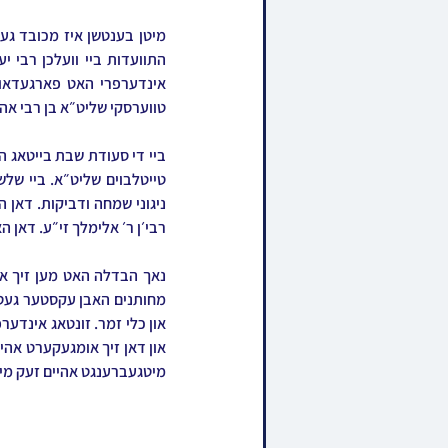
טווערסקי שליט״א בן רבי אהר
רבי׳ן ר׳ אלימלך זי״ע. דאן ה
מיטגעברענגט אהיים זעק מיט