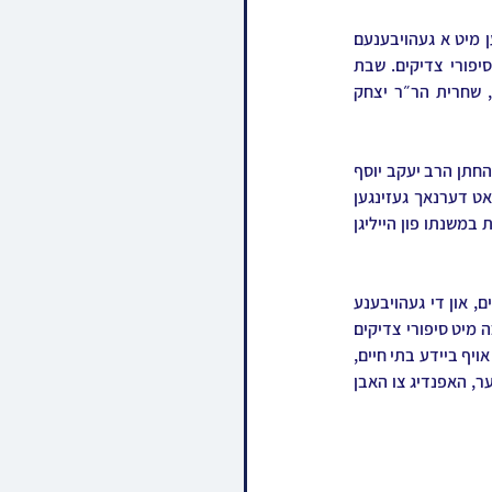
מיטן בענטשן איז מכובד געווארן החתן הרב שמעון טווערסקי שליט״א. דערנאך האט מען ממשיך געווען מיט א געהויבענעם 
התוועדות ביי וועלכן רבי יעקב יוסף האט פארגעלערנט אור החיים הקדוש, און מ׳האט פארברענגט בסיפורי צדיקים. שבת 
אינדערפרי האט פארגעדאווענט פסוקי דזמרה הר״ר משה קליין שליט״א איידעם פון רבי יעקב יוסף, שחרית הר״ר יצחק 
ביי די סעודת שבת בייטאג האט מען געזינגן די מקובל׳דיגע ניגונים, און מיטן בענטשן איז מכובד געווארן החתן הרב יעקב יוסף 
טייטלבוים שליט״א. ביי שלש סעודות באישון לילה האט רבי יעקב יוסף פארגעזאגט די זמירות, און מ׳האט דערנאך געזינגען 
ניגוני שמחה ודביקות. דאן האט רבי יעקב יוסף משמיע געווען א לענגערן שמועס בדברי חיזוק והתעוררות במשנתו פון הייליגן 
נאך הבדלה האט מען זיך ארויסגעלאזט אין פרייליכע ריקודין לכבוד די שמחות הפארשפיל פון די חתנים, און די געהויבענע 
מחותנים האבן עקסטער געטאנצן מיט בניהם החתנים שליט״א. דערנאך האט מען געפראוועט מלוה מלכה מיט סיפורי צדיקים 
און כלי זמר. זונטאג אינדערפרי האט מען ממשיך געווען דעם וועג קיין קראקא וואו מ׳האט מתפלל געווען אויף ביידע בתי חיים, 
און דאן זיך אומגעקערט אהיים נאך אן אומגערישטן לינת לילה אין שווייץ, צוליב דעם פארשפעטיגטן פליגער, האפנדיג צו האבן 