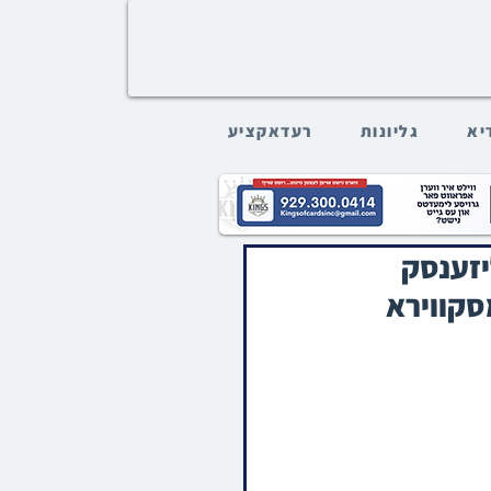
דיא
גליונות
רעדאקציע
יזענסק
סקווירא