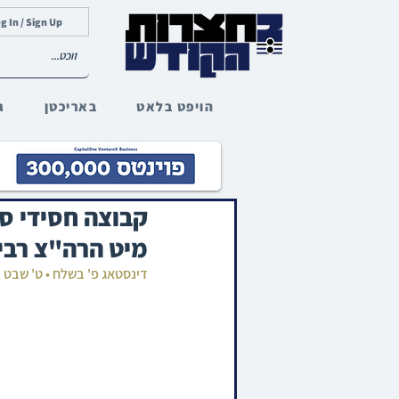
g In / Sign Up
הויפט בלאט
באריכטן
ג
קבוצה חסידי סק
מיט הרה"צ רבי 
דינסטאג פ' בשלח • ט' שבט 