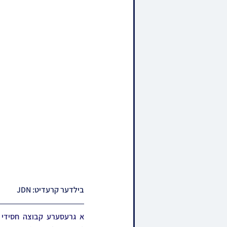
בילדער קרעדיט: JDN