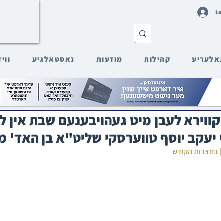
Lo
אלעריע
קהילות
מודעות
נאסטאלגיע
ווי
ווירא לעבן מיט געהויבענעם שבת אין ל
יעקב יוסף טווערסקי שליט"א בן האד' מ
| בחצרות הקודש