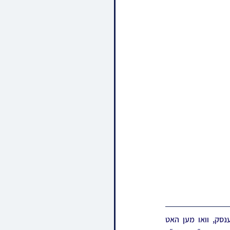
א גרעסערע קבוצה חסידי סקווירא האבן מיטגעלעבט גאר א געהויבענעם שבת אין די שטאט ליזענסק, וואו מען האט 