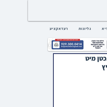
דיא
גליונות
רעדאקציע
כטן מיט
ץ