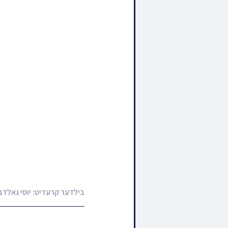
בילדער קרעדיט: יוסי גאלדבער