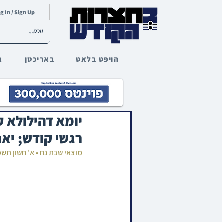
g In / Sign Up
הויפט בלאט
באריכטן
ג
יומא דהילולא 
רגשי קודש; יאר
מוצאי שבת נח • א' חשון תש