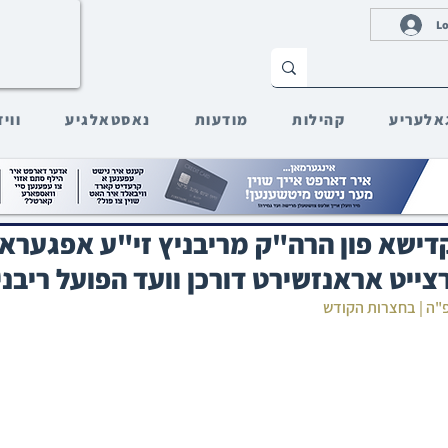
Lo
אלעריע
קהילות
מודעות
נאסטאלגיע
ווי
קדישא פון הרה"ק מריבניץ זי"ע אפגערא
צייט אראנזשירט דורכן וועד הפועל ריבני
פ"ה | בחצרות הקודש