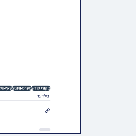
ביקורי קודש
סערט-וויזניץ
שאץ-וויז
בילדער