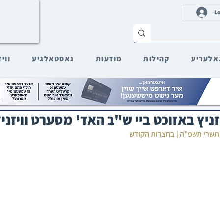
Lo
אלעריע
קהילות
מודעות
נאסטאלגיע
ווי
ניץ באזוכט ביי ש"ב האד' מסערט וויזני
 תשרי תשפ"ה | בחצרות הקודש‎