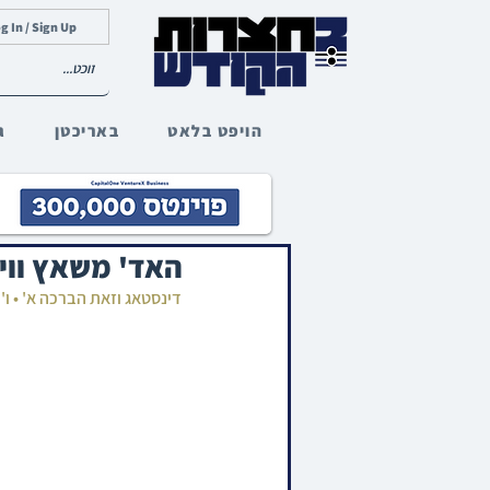
g In / Sign Up
הויפט בלאט
באריכטן
ג
האד' משאץ וויז
דינסטאג וזאת הברכה א' • ו'