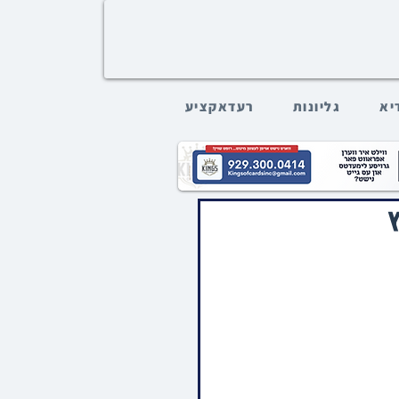
דיא
גליונות
רעדאקציע
ץ