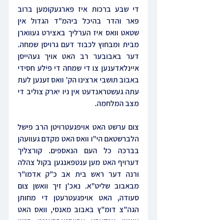
די שבע ברכות איז פארגעקומען ברוב 
פאר והדר בהיכל ביהמ"ד הגדול אין 
שטאט וואס איז הערליך באצירט געווארן 
מבית ומבחוץ לכבוד דעם גרויסן שמחה. 
דער באבובער רב האט אויך געהייסן 
איינלאדענען צו די שמחה די פילע חסידי 
באבוב תושבי ארצינו הק' וואס זענען לעת 
עתה געשטראנדעט אין ניו יארק צוליב די 
מצב המלחמה.
צום ערשט האט אויפגעטרויטן הרב פישל 
הלברשטאם הי"ו וואס האט מקדם געוועהן 
בברכה כל העם הנאספים. קורצליך 
דערויף האט מען ענטפאנגען בקול צהלה 
ורנה דער ראש בית אב כ"ק אדמו"ר 
מבאבוב שליט"א. נאכ'ן זיך וואשן צום 
סעודה, האט אויפגעטרעטן די מחותן 
הגה"צ דומ"ץ באבוב מאנסי, וואס האט 