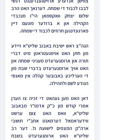
צווישן אנדערע ארויסגעברענגט רגשי 
לבבו לכבוד די שמחה. דערנאך האט הרב 
שלום יצחק וואקסמאן הי"ו מנכבדי 
הקהילה און א ברודער פונעם דיין 
פארגעזינגען חרוזים לכבוד די שמחה.
הגה"צ ראש ישיבת באבוב שליט"א זיידע 
פון חתן האט אויפגעטראטן מיט דברי 
תורה און ארומגערעדט מעניני שמחה און 
האט אויך ארומגערעדט בדברי שבח פון 
די הערליכע באבובער קהלה אין מאנסי 
הנודע לשם ולתהילה.
דאן האט מען געהאט די זכיה צו הערן 
אמרי קודש פון כ"ק אדמו"ר מבאבוב 
שליט"א, וואס האט צום ערשט 
ווידעראמאל דערמאנט אחב"י תושבי 
ארה"ק המצפים לישועת ה'. דער רב 
שליט"א האט ארומגערעדט בשבח 