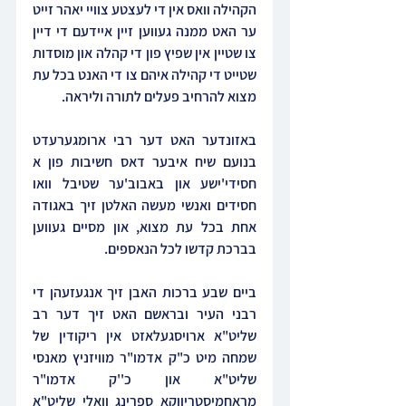
הקהילה וואס אין די לעצטע צוויי יאהר זייט 
ער האט ממנה געווען זיין איידעם די דיין 
צו שטיין אין שפיץ פון די קהלה און מוסדות 
שטייט די קהילה איהם צו די האנט בכל עת 
מצוא להרחיב פעלים לתורה וליראה.
באזונדער האט דער רבי ארומגערעדט 
בנועם שיח איבער דאס חשיבות פון א 
חסידי'ישע און באבוב'ער שטיבל וואו 
חסידים ואנשי מעשה האלטן זיך באגודה 
אחת בכל עת מצוא, און מסיים געווען 
בברכת קדשו לכל הנאספים.
ביים שבע ברכות האבן זיך אנגעזעהן די 
רבני העיר ובראשם האט זיך דער רב 
שליט"א ארויסגעלאזט אין ריקודין של 
שמחה מיט כ"ק אדמו"ר מוויזניץ מאנסי 
שליט"א און כ''ק אדמו"ר 
מראחמיסטריווקא ספרינג וואלי שליט"א 