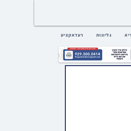
דיא
גליונות
רעדאקציע