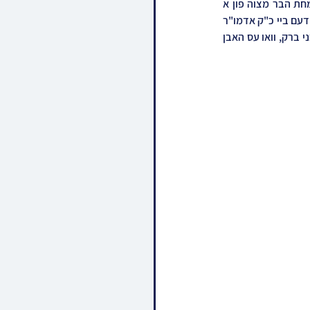
בחצר הקודש מחנובקא בעלזא איז נעכטן מוצאי שבת פארגעקומען די מלוה מלכה אינאיינעם מיטן שמחת הבר מצוה פון א 
אייניקל ביי כ"ק אדמו"ר ממחנובקא בעלזא שליט"א, א זון פון זיין זון הרה"צ ר' אברהם רוקח שליט"א, איידעם ביי כ"ק אדמו"ר 
מביאלא בני ברק שליט"א, די שמחה איז פארגעקומען אינעם בנין ביהמ"ד הגול מאחנובקא בעלזא אין בני ברק, וואו עס האבן 