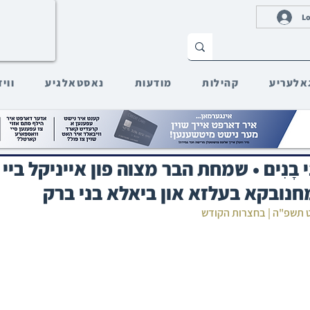
Lo
אלעריע
קהילות
מודעות
נאסטאלגיע
ווי
בְּנֵי בָנִים • שמחת הבר מצוה פון אייניקל ביי
נובקא בעלזא און ביאלא בני ברק
ט תשפ"ה | בחצרות הקודש