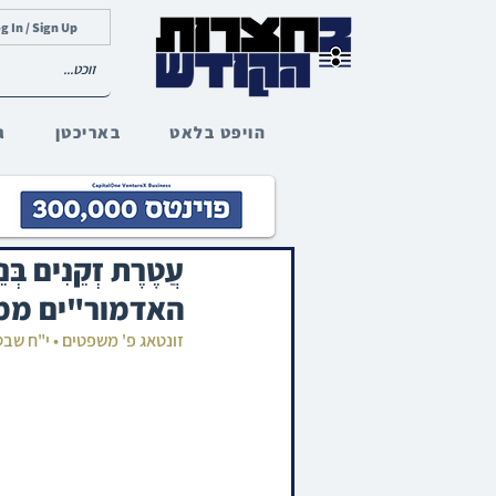
g In / Sign Up
הויפט בלאט
באריכטן
ג
עֲטֶרֶת זְקֵנִים 
האדמור"ים ממח
זונטאג פ' משפטים • י"ח שב