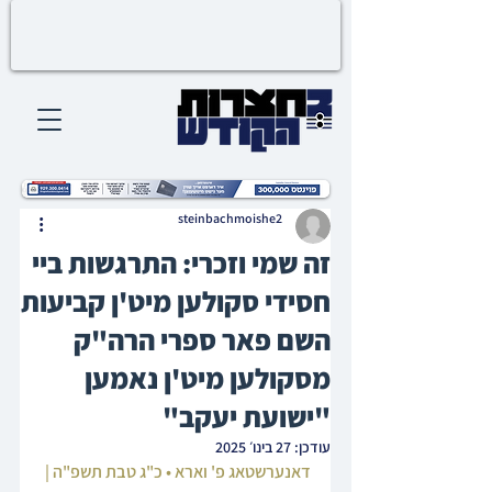
steinbachmoishe2
זה שמי וזכרי: התרגשות ביי
חסידי סקולען מיט'ן קביעות
השם פאר ספרי הרה"ק
מסקולען מיט'ן נאמען
"ישועת יעקב"
עודכן:
27 בינו׳ 2025
דאנערשטאג פ' וארא • כ"ג טבת תשפ"ה | 