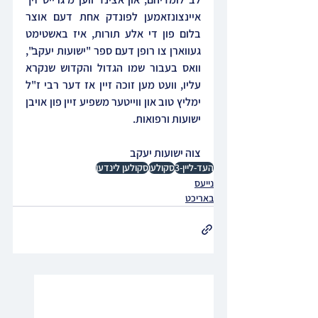
איינצונזאמען לפונדק אחת דעם אוצר 
בלום פון די אלע תורות, איז באשטימט 
געווארן צו רופן דעם ספר "ישועות יעקב", 
וואס בעבור שמו הגדול והקדוש שנקרא 
עליו, וועט מען זוכה זיין אז דער רבי ז"ל 
ימליץ טוב און ווייטער משפיע זיין פון אויבן 
ישועות ורפואות.
צוה ישועות יעקב
העד-ליין-3
סקולען
סקולען לינדען
נייעס
באריכט