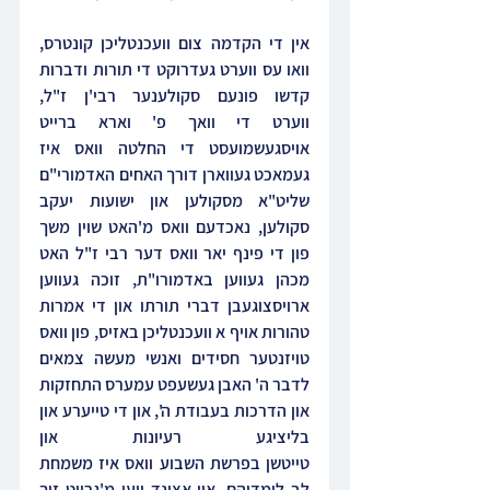
אין די הקדמה צום וועכנטליכן קונטרס, 
וואו עס ווערט געדרוקט די תורות ודברות 
קדשו פונעם סקולענער רבי'ן ז"ל, 
ווערט די וואך פ' וארא ברייט 
אויסגעשמועסט די החלטה וואס איז 
געמאכט געווארן דורך האחים האדמורי"ם 
שליט"א מסקולען און ישועות יעקב 
סקולען, נאכדעם וואס מ'האט שוין משך 
פון די פינף יאר וואס דער רבי ז"ל האט 
מכהן געווען באדמורו"ת, זוכה געווען 
ארויסצוגעבן דברי תורתו און די אמרות 
טהורות אויף א וועכנטליכן באזיס, פון וואס 
טויזנטער חסידים ואנשי מעשה צמאים 
לדבר ה' האבן געשעפט עמערס התחזקות 
און הדרכות בעבודת ה', און די טייערע און 
בליציגע רעיונות און 
טייטשן בפרשת השבוע וואס איז משמחת 
לב לומדיהם, און אצינד ווען מ'גרייט זיך 