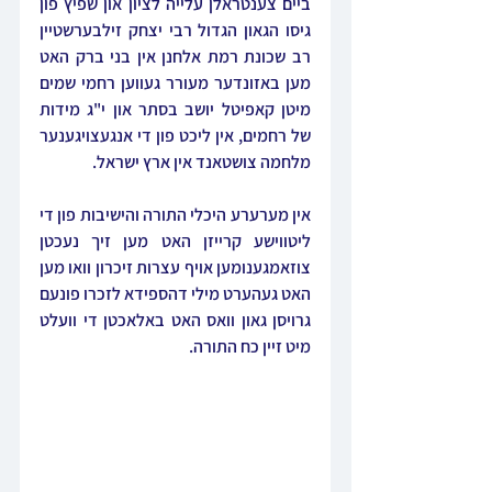
ביים צענטראלן עלייה לציון און שפיץ פון 
גיסו הגאון הגדול רבי יצחק זילבערשטיין 
רב שכונת רמת אלחנן אין בני ברק האט 
מען באזונדער מעורר געווען רחמי שמים 
מיטן קאפיטל יושב בסתר און י"ג מידות 
של רחמים, אין ליכט פון די אנגעצויגענער 
מלחמה צושטאנד אין ארץ ישראל.
אין מערערע היכלי התורה והישיבות פון די 
ליטווישע קרייזן האט מען זיך נעכטן 
צוזאמגענומען אויף עצרות זיכרון וואו מען 
האט געהערט מילי דהספידא לזכרו פונעם 
גרויסן גאון וואס האט באלאכטן די וועלט 
מיט זיין כח התורה.