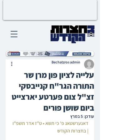
Bechatzros admin
עלייה לציון פון מרן שר
התורה הגר"ח קנייבסקי
זצ"ל צום פערטע יארצייט
ביום שושן פורים
עודכן:
5 במרץ
דאנערשטאג פ' כי תשא • ט"ז אדר תשפ"ו 
| בחצרות הקודש