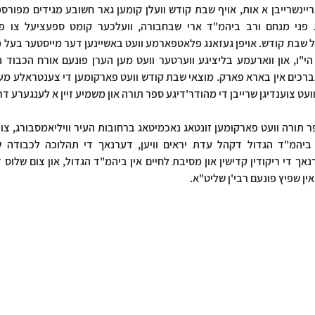
וועט צוענדיגן שרייבן די מהודר'דיגע ספר תורה און משמיע זיין א לענגערע ד
ן שפיץ פונעם רבי'ן שליט"א.  