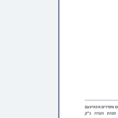
די וואך מיטוואך האט זיך אנגעהויבן די קייט פון די חמשת ימי החגיגה בחצר הקודש וויען, ווען אלע תלמידים וחסידים אינאיינעם 
זענען מסיים א מהודר'דיגע ספר תורה וואס איז געשריבן געווארן לכבודו ולזכותו פונעם מנהיג העדה כ"ק 