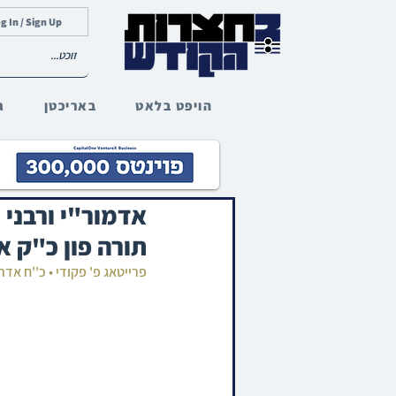
g In / Sign Up
הויפט בלאט
באריכטן
ג
אדמור"י ורבני 
תורה פון כ"ק א
פרייטאג פ' פקודי • כ''ח א