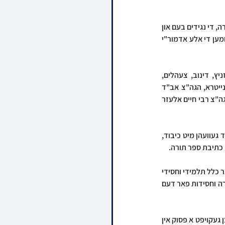
דורכאויס די טאג איז געווען די געלעגנהייט פאר אלע נדיבי לב וואס האבן געקויפט א פרשה אין די ספר תורה, די נגידים בעם און 
רבני הקהילה ופני העדה, אריינצושרייבן אן אות אינעם נייעם ספר תורה, איבערהויפט זענען אריבערגעקומען די אלע אדמור"י 
צווישן די פילע אדמור"י ורבני העיר האבן זיך אנגעזעהן האדמורי"ם והרבנים מסאטמאר, פאפא, וויזניץ, דינוב, צעהלים, 
תולדות צבי ספינקא, קראלי, ראחמיסטריווקא, סקולען, קאשוי, יאוואזשנא, דעעש, פריימאן, קיוויאשד, נייטרא, הגה"צ אב"ד 
סאטמאר וויליאמסבורג, אזוי אויך דעם רבינס ברודער כ"ק אדמו"ר מסערדאהעלי שליט"א, און מחותנו הגה"צ רבי חיים אלעזר 
די רב שליט"א האט מכבד געווען די חשובע אדמורי"ם און רבנים אריינצושרייבן א אות, און דערנאך מכבד געוועהן מיט כיבוד, 
ן כתיבת ספר תורה.
אצינד גרייט מען זיך צום שבת קודש וואס איז באשטימט געווארן אלס זמן קהילה לכל, שבת התאחדות פאר כלל תלמידי וחסידי 
וויען, אין די פראכטפולע ארמון האטעל אין סטעמפארד קאנעקטיקוט וואס וועט דינען אלס אכסניא של תורה וחסידות פאר דעם 
ערב שבת וועט זיך אנהייבן די רייכע פראגראם מיט א מעמד כתיבת האותיות וואו אלע נדיבי לב וואס האבן געקויפט א פסוק אין 