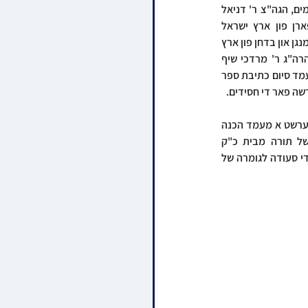
די ספר תורה וועלן קענען אריינשרייבן א אות, אויף שבת קודש וועלן קומען גאר חשובע מגידים מפורסמים, הגה"צ ר' דניאל 
אלתר שליט"א ראש ישיבת פני מנחם ורב ביהמ"ד ארי שבחבורה, וועלכער קומט ספעציעל צו פארן פון ארץ ישראל 
אויפצוטרעטן ביים סעודת ליל שבת קודש. אויפן געזאנג פלאטפארמע וועט באשיינען דער מייסטער בעל מנגן און בדחן פון ארץ 
ישראל הרב ישראל אדלער הי"ו, און ווארעמע בליציגע ווערטער וועט מען הערן פונעם אורח הכבוד הרה"ג ר' מרדכי שיף 
שליט"א רב ביהמ"ד איגוד אברכים אין בארא פארק. מוצאי שבת קודש וועט פארקומען די צענטראלע מעמד סיום כתיבת ספר 
רשה פאר די חסידים.
 די גרויסע מעמד הכנסת ספר תורה וועט פארקומען זונטאג נאכמיטאג ברחובות העיר וויליאמסבורג, צוערשט א מעמד הכנה 
פאר די ילדי התשב"ר אין ביהמ"ד הגדול דקהל עדת יראים וויען, דערנאך די תהלוכה לכבודה של תורה מבית כ"ק 
אדמו"ר מוויען שליט"א, דערנאך די ריקודין קדישין און מסיבת לחיים אין ביהמ"ד הגדול, און צום שלוס די סעודה לגומרה של 