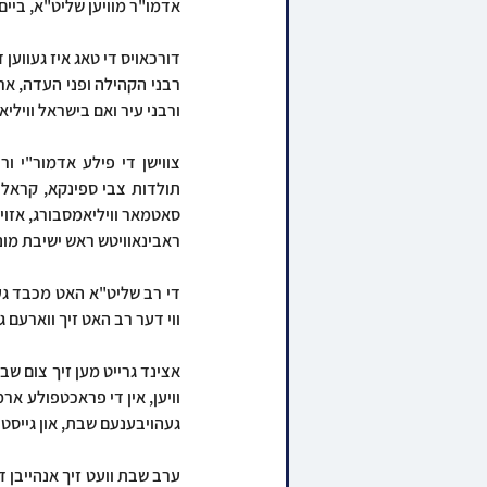
אדמו"ר מוויען שליט"א, ביי
ורבני עיר ואם בישראל ווילי
ראבינאוויטש ראש ישיבת מו
ווי דער רב האט זיך ווארעם 
געהויבענעם שבת, און גייסטר