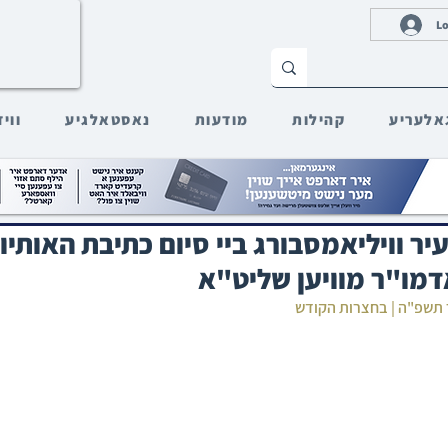
Lo
אלעריע
קהילות
מודעות
נאסטאלגיע
ווי
עיר וויליאמסבורג ביי סיום כתיבת האותיו
דמו"ר מוויען שליט"א
דר תשפ"ה | בחצרות הקודש