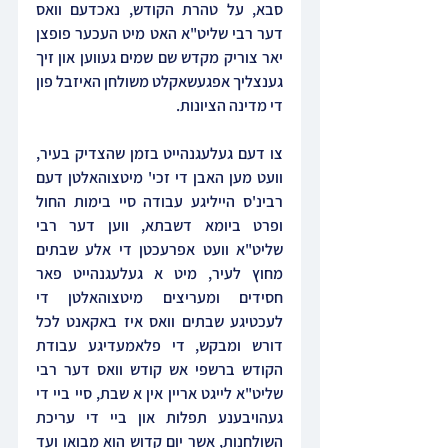
סבא, על טהרת הקודש, נאכדעם וואס 
דער רבי שליט"א האט מיט העכער פופצן 
יאר צוריק מקדש שם שמים געווען און זיך 
גענצליך אפגעשאקלט משולחן האיזבל פון 
די מדינה הציונות.
צו דעם געלעגנהייט בזמן שהצדיק בעיר, 
וועט מען האבן די זכי' מיטצוהאלטן דעם 
רבינ'ס הייליגע עבודה סיי בימות החול 
ופרט ביומא דשבתא, ווען דער רבי 
שליט"א וועט אפרעכטן די אלע שבתים 
מחוץ לעיר, מיט א געלעגנהייט פאר 
חסידים ומעריצים מיטצוהאלטן די 
לעכטיגע שבתים וואס איז באקאנט לכל 
דורש ומבקש, די פלאמעדיגע עבודת 
הקודש ברשפי אש קודש וואס דער רבי 
שליט"א לייגט אריין אין א שבת, סיי ביי די 
געהויבענע תפלות און ביי די עריכת 
השולחנות, אשר יום קדוש הוא מבואו ועד 