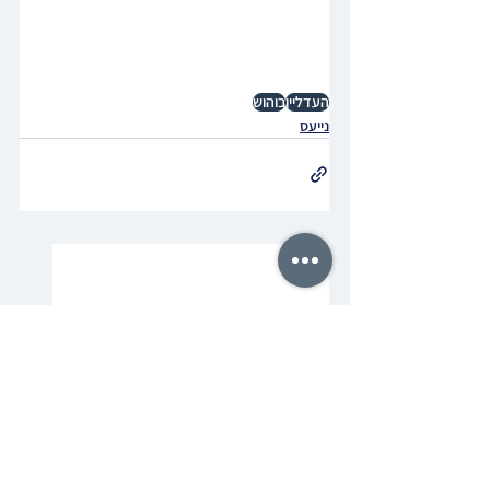
העדליין
בוהוש
נייעס