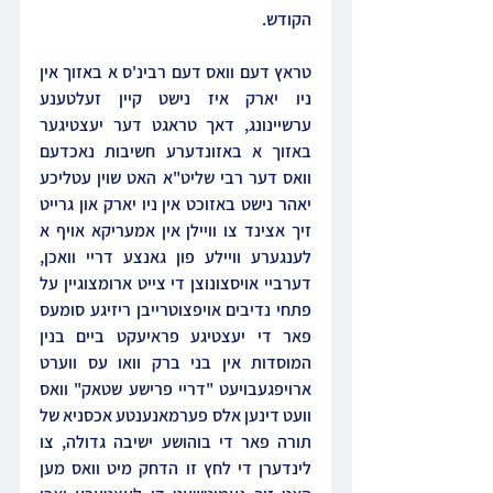
הקודש.
טראץ דעם וואס דעם רבינ'ס א באזוך אין 
ניו יארק איז נישט קיין זעלטענע 
ערשיינונג, דאך טראגט דער יעצטיגער 
באזוך א באזונדערע חשיבות נאכדעם 
וואס דער רבי שליט"א האט שוין עטליכע 
יאהר נישט באזוכט אין ניו יארק און גרייט 
זיך אצינד צו וויילן אין אמעריקא אויף א 
לענגערע וויילע פון גאנצע דריי וואכן, 
דערביי אויסצונוצן די צייט ארומצוגיין על 
פתחי נדיבים אויפצוטרייבן ריזיגע סומעס 
פאר די יעצטיגע פראיעקט ביים בנין 
המוסדות אין בני ברק וואו עס ווערט 
ארויפגעבויעט "דריי פרישע שטאק" וואס 
וועט דינען אלס פערמאנענטע אכסניא של 
תורה פאר די בוהושע ישיבה גדולה, צו 
לינדערן די לחץ זו הדחק מיט וואס מען 