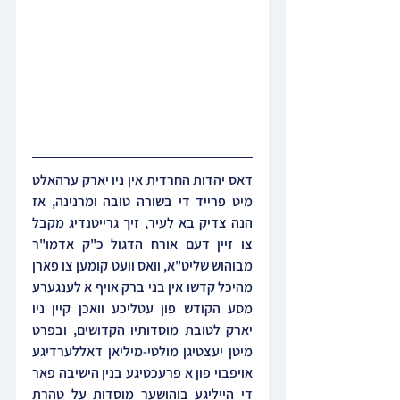
דאס יהדות החרדית אין ניו יארק ערהאלט 
מיט פרייד די בשורה טובה ומרנינה, אז 
הנה צדיק בא לעיר, זיך גרייטנדיג מקבל 
צו זיין דעם אורח הדגול כ"ק אדמו"ר 
מבוהוש שליט"א, וואס וועט קומען צו פארן 
מהיכל קדשו אין בני ברק אויף א לענגערע 
מסע הקודש פון עטליכע וואכן קיין ניו 
יארק לטובת מוסדותיו הקדושים, ובפרט 
מיטן יעצטיגן מולטי-מיליאן דאללערדיגע 
אויפבוי פון א פרעכטיגע בנין הישיבה פאר 
די הייליגע בוהושער מוסדות על טהרת 