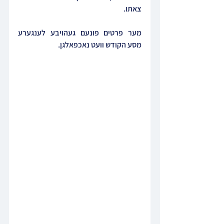
צאתו.
מער פרטים פונעם געהויבע לענגערע 
מסע הקודש וועט נאכפאלגן.