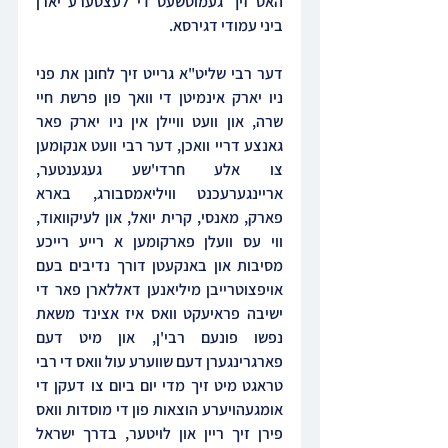
האט זיך געמוטשעט די לעצטערע יארן 
ביני עמודי דגירסא.
דער רבי שליט"א גרייט זיך לחונן את פני 
ניו יארק אינמיטן די וואך פון פרשת חיי 
שרה, און וועט וויילן אין ניו יארק פאר 
גאנצע דריי וואכן, דער רבי וועט אנקומען 
צו אלע חרדי'שע געגענטער, 
אריינגערעכנט וויליאמסבורג, בארא 
פארק, מאנסי, קרית יואל, און לעיקוואוד, 
ווי עס וועלן פארקומען א רייע רייכע 
מסיבות און באנקעטן דורך נדיבים בעם 
אויפצוטרייבן מיליאנען דאללארן פאר די 
ישיבה פראיעקט וואס איז אצינד משאת 
נפשו פונעם רבי'ן, און מיט דעם 
פארגרינגערן דעם שווערע עול וואס די רבי 
טראגט מיט זיך מדי יום ביום צו דעקן די 
אומגעהויערע הוצאות פון די מוסדות וואס 
פירן זיך ריין און לויטער, בדרך ישראל 