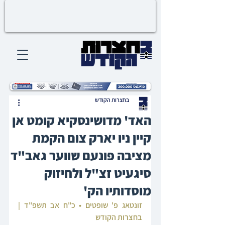
בחצרות הקודש
האד' מדושינסקיא קומט אן
קיין ניו יארק צום הקמת
מציבה פונעם שווער גאב"ד
סיגעיט זצ"ל ולחיזוק
מוסדותיו הק'
זונטאג פ' שופטים • כ"ח אב תשפ"ד | 
בחצרות הקודש