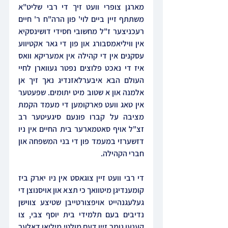
מארגן צופרי וועט זיך די רבי שליט"א 
משתתף זיין ביים לוי' פון הרה"ח ר' חיים 
רעכניצער ז"ל מחשובי חסידי דושינסקיא 
אין וויליאמסבורג און פון די גאר אקטיווע 
עסקנים אין די קהילה אין אמעריקא וואס 
איז די נאכט פלוצים נפטר געווארן לחיי 
העולם הבא איבערלאזנדיג נאך זיך אן 
אלמנה און א שטוב מיט יתומים. שפעטער 
אין טאג וועט פארקומען די מעמד הקמת 
מציבה על קברו פונעם סיגעיטער רב 
זצ"ל אויף סאטמארער בית החיים אין ניו 
דזשערזי במעמד פון די בני המשפחה און 
חברי הקהילה.
די רבי וועט זיין צוגאסט אין ניו יארק ביז 
קומענדיגן מיטוואך כי תצא און אויסנוצן די 
געלעגנהייט אויפצורטייבן שטיצע צווישן 
נדיבים בעם תלמידי בית יוסף צבי, צו 
קענען גומר זיין דעם מולטי מיליאן דאלער 