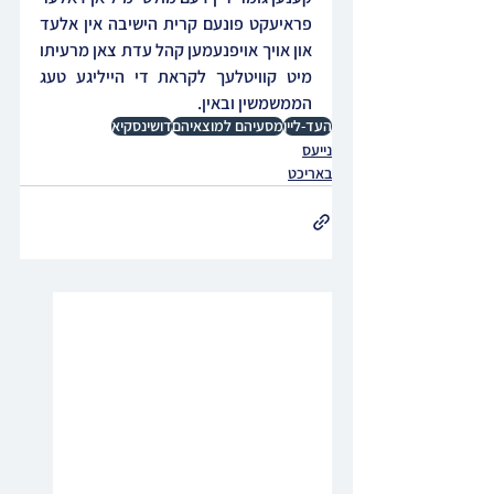
פראיעקט פונעם קרית הישיבה אין אלעד 
און אויך אויפנעמען קהל עדת צאן מרעיתו 
מיט קוויטלעך לקראת די הייליגע טעג 
הממשמשין ובאין.
העד-ליין
מסעיהם למוצאיהם
דושינסקיא
נייעס
באריכט