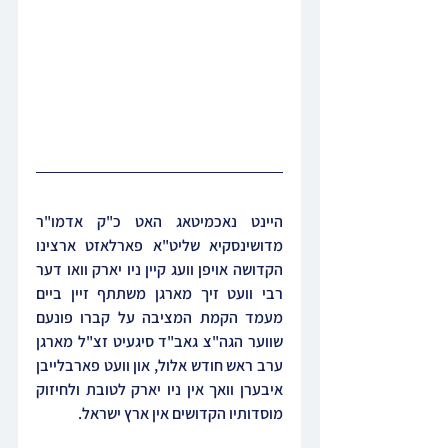
היינט נאכמיטאג האט כ"ק אדמו"ר 
מדושינסקיא שליט"א פארלאזט ארצינו 
הקדושה אויפן וועג קיין ניו יארק וואו דער 
רבי וועט זיך מארגן משתתף זיין ביים 
מעמד הקמת המציבה על קברו פונעם 
שווער הגה"צ גאב"ד סיגעיט זצ"ל מארגן 
ערב ראש חודש אלול, און וועט פארבלייבן 
איבערן וואך אין ניו יארק לטובת ולחיזוק 
מוסדותיו הקדושים אין ארץ ישראל.