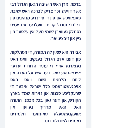
ברמה, מרן ראש הישיבה הגאון הגדול רבי 
אשר דויטש זכר צדיק לברכה ראש ישיבת 
פאנאוויטש און פון די פירנדע מנהיגים פון 
די 'בני תורה' קרייזן, וועלכער איז יעצט 
נסתלק געווארן לשמי מעל אין עלטער פון 
ניין און זיבציג יאר.
אבידה היא שאין לה תמורה, די הסתלקות 
פון דעם אדם הגדול בענקים וואס האט 
געזארגט אויף די עתיד הדורות יעדער 
איינציגסטע טאג. דער איש על העדה און 
לוחם מלחמת השם וואס האט 
אויפגעשטורעמט כלל ישראל איבער די 
שרעקליכע סכנות און גזירות שמד בארץ 
הקודש, און דער גאון בכל מכמני התורה 
וואס האט מדריך געווען און 
אוועקגעשטעלט טויזנטער תלמידים 
נאמנים לשם ולתורתו.