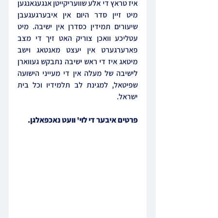
איז טראץ די אלע שוועריקייטן אנגעגאנגען 
מיט זיין סדר היום אין איבערגעגעבן 
שיעורים תמידין כסדרן אין ישיבה. מיט 
עטליכע וואכן צוריק האט זיך די מצב 
פארערגערט אין יעצט מאנטאג וישב 
מיטאג איז די ראש ישיבה נתבקש געווארן 
לישיבה של מעלה אין די מעייני הישועה 
שפיטאל, למגינת לב תלמידיו וכל בית 
ישראל.
פרטים איבער די לוי' וועט נאכפאלגן.