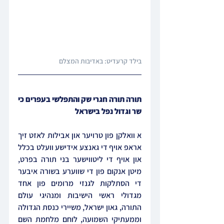
בילד קרעדיט: באדיבות המצלם
תורה תורה חגרי שק והתפלשי בעפרים כי 
שר וגדול נפל בישראל
א וואלקן פון טרויער און אבילות לאזט זיך 
אראפ אויף די גאנצע אידישע וועלט בכלל 
און אויף די ליטווישער בני תורה בפרט, 
מיטן אנקום פון די שווערע בשורה איבער 
די הסתלקות לגנזי מרומים פון אחד 
מגדולי ראשי הישיבות ומנהיגי עולם 
התורה, גאון ישראל, משיירי כנסת הגדולה 
וממעתיקי השמועה, לוחם מלחמת השם 