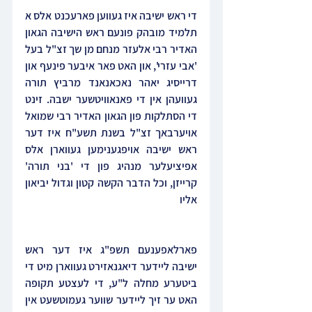
די ראש ישיבה איז געווען פארעכנט אלס א 
תלמיד מובהק פונעם ראש הישיבה הגאון 
האדיר רבי אלעזר מנחם מן שך זצ"ל בעל 
'אבי עזרי', און האט פאר איבער פינעף און 
דרייסיג יאהר נאכאנאנד מרביץ תורה 
געוועהן אין די פאנאוויטשער ישבה. זינט 
די הסתלקות פון הגאון האדיר רבי שמואל 
אויערבאך זצ"ל בשנת תשע"ח איז דער 
ראש ישיבה אויפגענימען געווארן אלס 
אפיציעלער מנהיג פון די 'בני תורה' 
קרייזן, וכל הדבר הקשה קטון וגדול יביאון 
אליו
פארלאפענעם תשפ"ג איז דער ראש 
ישיבה ליידער דיאגנאזירט געווארן מיט די 
ביטערע מחלה ל"ע, די לעצטע תקופה 
האט ער זיך ליידער שווער געמוטשעט אין 