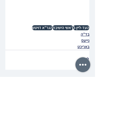
העד-ליין-3
ראשי הישיבת
הגר"א דויטש
בד"ה
נייעס
באריכט