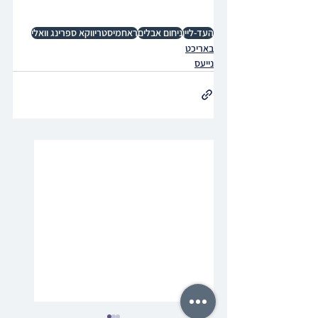
העד-ליין
ניחום אבלים
ראחמיסטריווקא ספרינג וואלי
באריכט
נייעס