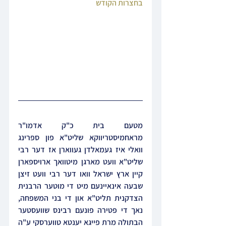
בחצרות הקודש
מטעם בית כ"ק אדמו"ר 
מראחמיסטריווקא שליט"א פון ספרינג 
וואלי איז געמאלדן געווארן אז דער רבי 
שליט"א וועט מארגן מיטוואך ארויספארן 
קיין ארץ ישראל וואו דער רבי וועט זיצן 
שבעה אינאיינעם מיט די מוטער הרבנית 
הצדקנית תליט"א און די בני המשפחה, 
נאך די פטירה פונעם רבינס שוועסטער 
הבתולה מרת פייגא יענטא טווערסקי ע"ה 