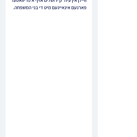
וויילן אין עיה"ק ירושלים אויף א פריוואטער 
פארנעם אינאיינעם מיט די בני המשפחה.