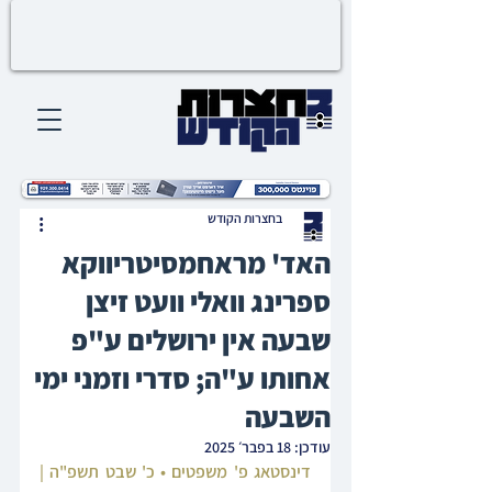
בחצרות הקודש
האד' מראחמסיטריווקא
ספרינג וואלי וועט זיצן
שבעה אין ירושלים ע"פ
אחותו ע"ה; סדרי וזמני ימי
השבעה
עודכן:
18 בפבר׳ 2025
דינסטאג פ' משפטים • כ' שבט תשפ"ה | 