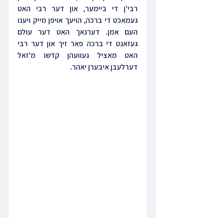
רבי'ן די ביימער, און דער רבי האט 
געמאכט די ברכה, הויעך אויפן מייק ויענו 
העם אמן. דערנאך האט דער עולם 
געזאגט די ברכה פאר זיך און דער רבי 
האט מאציל געוועהן קדשו מ'זאל 
דערלעבן איבערן יאהר.