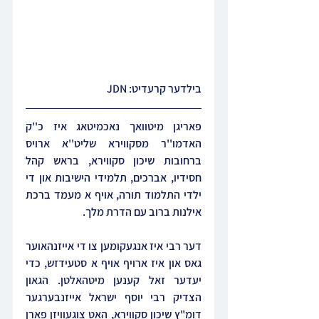
בילדער קרעדיט: JDN
פאריגן מיטוואך נאכמיטאג איז כ''ק 
האדמו''ר מסקווירא שליט''א ארויס 
ברחובות שיכון סקווירא, בראש קהל 
חסידיו, אברכים, תלמידי הישיבות און די 
ילדי התלמוד תורה, אויף א מעמד ברכת 
אילנות ברוב עם הדרת מלך.
דער רבי איז אנגעקומען צו די אייזנהאוער 
גאס און איז ארויף אויף א סטעידזש, כדי 
יעדער זאל קענען מיטהאלטן. הגאון 
הצדיק רבי יוסף ישראל אייזנבערגער 
דומ"ץ שיכון סקווירא, האט צוגעוויזן פארן 