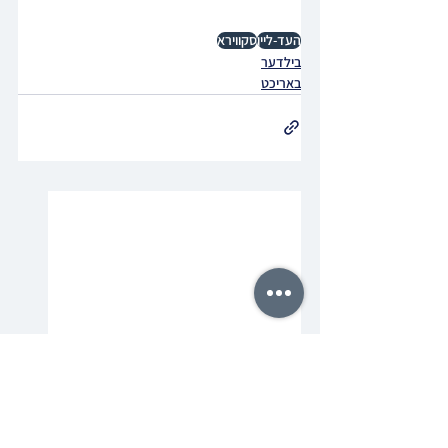
העד-ליין
סקווירא
בילדער
באריכט