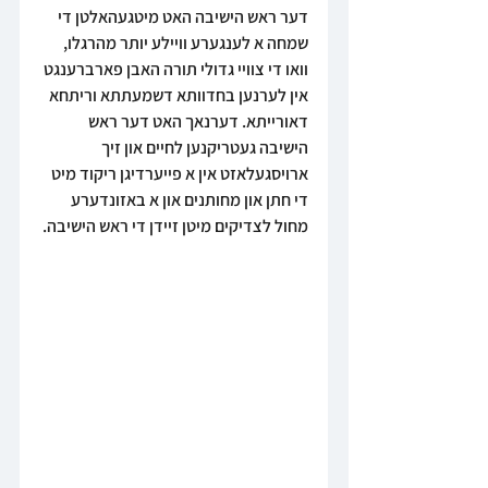
דער ראש הישיבה האט מיטגעהאלטן די 
שמחה א לענגערע וויילע יותר מהרגלו, 
וואו די צוויי גדולי תורה האבן פארברענגט 
אין לערנען בחדוותא דשמעתתא וריתחא 
דאורייתא. דערנאך האט דער ראש 
הישיבה געטריקנען לחיים און זיך 
ארויסגעלאזט אין א פייערדיגן ריקוד מיט 
די חתן און מחותנים און א באזונדערע 
מחול לצדיקים מיטן זיידן די ראש הישיבה. 