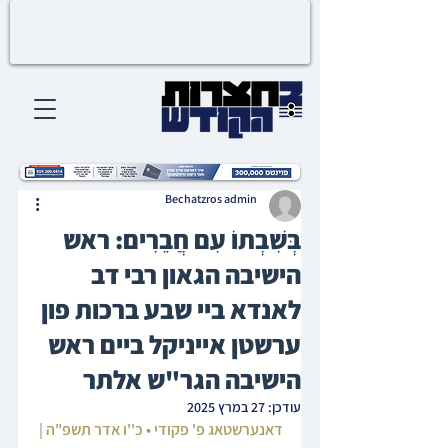
Bechatzros admin
בְּשִׁבְתוֹ עִם חֲבֵרִים: ראש
הישיבה הגאון רבי דב
לאנדא ביי שבע ברכות פון
ערשטן אייניקל ביים ראש
הישיבה הגר"ש אלתר
עודכן:
27 במרץ 2025
דאנערשטאג פ' פקודי • כ''ו אדר תשפ"ה | 