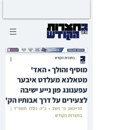
בחצרות הקודש
מוסיף והולך • האד'
מטאלנא מעלדט איבער
עפענונג פון נייע ישיבה
לצעירים על דרך אבותיו הק'
פרייטאג פ' וישב • כ"ה כסלו תשפ"ד | 
בחצרות הקודש