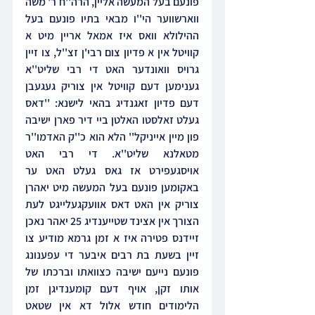
פונעם בעל המעשה אליין, הרה''ח ר' משה 
ווארשווער הי''ו מבאי בתיו פונעם בעל 
ההילולא וואס איז אמאל אריין מיט א 
קוויטל אין א פדיון צום רבי'ן זצ''ל, צו זיין 
גרויס וואונדער האט די רבי שליט''א 
גענימען דעם קוויטל אין צוריק געגעבן 
דעם פדיון זאגנדיג בהאי לישנא: ''דאס 
געלט זאלסטו האלטן ביי דיר פארן ישיבה 
פון מיין אייניקל'' הלא הוא כ''ק האדמו''ר 
מטאלנא שליט''א. די רבי האט 
אויסגעפירט אז גאס געלט האט ער 
באקומען פונעם בעל המעשה מיט יאהרן 
צוריק אין האט דאס אוועקגעלייגט לעת 
הצורך אין אצינד שטייענדיג 25 יאהר נאכן 
זיידנס פטירה איז א זמן גרמא מודיע צו 
זיין בשעת בת רבים איבער די עפענונג 
פונעם נייעם ישיבה כצוואתו וברכתו של 
אותו זקן, אויף דעם קומענדיגן זמן 
הלימודים חודש אלול דא אין שטאט 