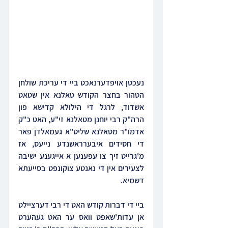
נעכטן אויפדערנאכט ביי די עריכת שולחן 
הטהור בחצר הקודש טאלנא אין שטאט 
אשדוד, לרגל די הילולא קדישא פון 
הרה"ק רבי יוחנן מטאלנא זי"ע, האט כ"ק 
אדמו"ר מטאלנא שליט"א געמאלדן פאר 
די חסידים איבערראשנדע נייעס, אז 
מ'גרייט זיך צו עפענען א אייגענע ישיבה 
לצעירים אין די נאנטע צוקונפט בסייעתא 
דשמיא.
ביי די דברות קודש האט די רבי דערציילט 
אן עדות'שאפט וואס ער האט געהערט 