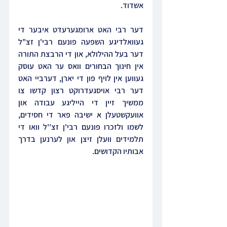
אשדוד.
דער רבי האט ארומגערעדט איבער די 
געוואלדיגע השפעה פונעם רבי'ן זצ"ל 
דער בעל ההילולא, און די הרבצת התורה 
אין חינוך הבחורים וואס ער האט עוסק 
געווען אין לויף פון די יארן, דערביי האט 
דער רבי אויסגעדרוקט רצון קדשו צו 
ממשיך זיין די הייליגע עבודה און 
אוועקשטעלן א ישיבה פאר די חסידים, 
לשמו ולזכרו פונעם רבי'ן זצ''ל וואו די 
תלמידים וועלן זיצן און לערנען בדרך 
אבותיו הקדושים.