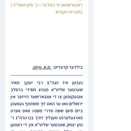
דאנערשטאג פ' במדבר • ב' סיון תשפ"ה | 
בחצרות הקודש
בילדער קרעדיט: 
  מ.א. נוימן.
נעכטן איז הגה"צ רבי יעקב מאיר 
שעכטער שליט"א מנהיג חסידי ברסלב 
אנגעקומען צו די אונגארישער הייזער אין 
ירושלים וואו ער האט זיך משתתף געוועהן 
ביים סיום ששה סדרי משנה וואס ווערט 
פארגעלערנט טעגליך דורך בנו הרה"ג ר' 
נתן יצחק שעכטער שליט"א אין די ראמען 