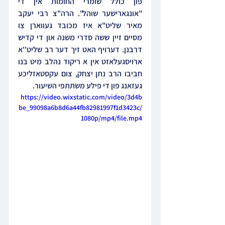
פון כולל שומרי החומות אין די 
"אונגארישער שוהל". הרה"צ רבי יעקב 
מאיר שליט"א איז מכובד געווארן צו 
מסיים זיין ששה סדרי משנה און די קדיש 
דרבנן. דערויף האט זיך דער רב שליט''א 
ארויסגעלאזט אין א ריקוד נהלב מיט בנו 
חביבו הרב נתן יצחק, צום עקסטאזליכע 
געזאנג פון די פילע משתתפי השיעור.
https://video.wixstatic.com/video/3d4b
be_99098a6b8d6a44fb82981997f1d3423c/
1080p/mp4/file.mp4