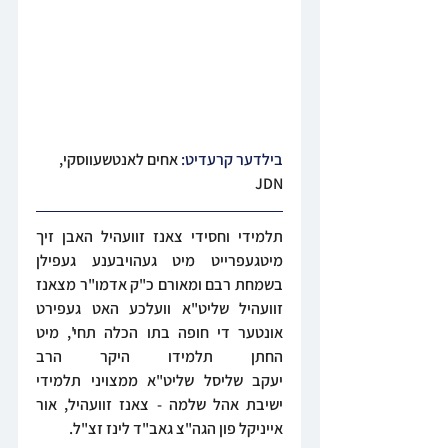
בילדער קרעדיט: 
אחים לאנטשעווסקי, 
JDN
תלמידי וחסידי צאנז זוועהיל האבן זיך 
מיטגעפרייט מיט געהויבענע געפילן 
בשמחת רבם ומאורם כ"ק אדמו"ר מצאנז 
זוועהיל שליט"א וועלכע האט געפירט 
אונטער די חופה בתו הכלה תחי', מיט 
החתן תלמידו היקר הרב 
יעקב שליסל שליט"א ממצויני תלמידי 
ישיבת אהל שלמה - צאנז זוועהיל, אור 
אייניקל פון הגה"צ גאב"ד לינז זצ"ל.