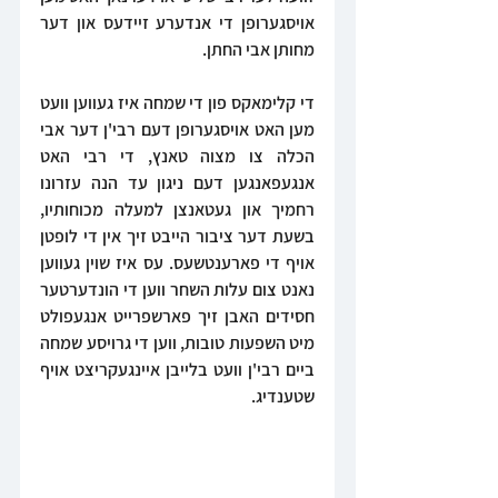
אויסגערופן די אנדערע זיידעס און דער 
מחותן אבי החתן.
די קלימאקס פון די שמחה איז געווען וועט 
מען האט אויסגערופן דעם רבי'ן דער אבי 
הכלה צו מצוה טאנץ, די רבי האט 
אנגעפאנגען דעם ניגון עד הנה עזרונו 
רחמיך און געטאנצן למעלה מכוחותיו, 
בשעת דער ציבור הייבט זיך אין די לופטן 
אויף די פארענטשעס. עס איז שוין געווען 
נאנט צום עלות השחר ווען די הונדערטער 
חסידים האבן זיך פארשפרייט אנגעפולט 
מיט השפעות טובות, ווען די גרויסע שמחה 
ביים רבי'ן וועט בלייבן איינגעקריצט אויף 
שטענדיג.