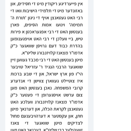
אין פייערדיגע ריקודין מיט די חסידים, און 
באזונדער מיט די תלמידי הישיבות וואו די 
רבי האט געטאנצן אויף די ניגון 'תורת ה' 
תמימה' וינועו אמות הסיפים, פארן 
בענטשן האט די רבי אפגעראכטן א פירות 
טיש, ביי וועלכן די רבי האט אויפגענומען 
בהדרת כבוד דעם גרויסן שוואגער כ"ק 
אדמו"ר מצאנז קלויזנבורג שליט"א.
מיטן בענטשן האט די רבי מכבד געווען זיין 
שוואגער הרבני הנגיד ר' עזריאל טויבער 
הי"ו פון ארץ ישראל, און די שבע ברכות 
איז צוטיילט געווארן צווישן די אנדערע 
קרובי המשפחה. נאכן בענטשן האט מען 
צום ערשט אויסגערופן די פעטער כ"ק 
אדמו"ר מצאנז קלויזנבורג וועלכע האט 
געטאנצן לקראת הכלה, און דערנאך מיטן 
חתן, און עקסטער א דערהויבענעם מחול 
לצדיקים מיטן שוואגער די צאנז 
זוועהילער רבי שליט"א. דערנאך האט מען 