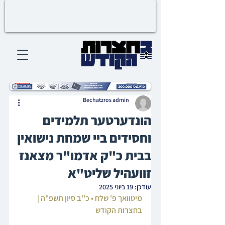
Bechatzros admin
הונדערטער תלמידים
וחסידים ביי שמחת נישואין
בבית כ"ק אדמו"ר מצאנז
זוועהיל שליט"א
עודכן:
19 ביוני 2025
מיטוואך פ' שלח • כ''ב סיון תשפ"ה | 
בחצרות הקודש