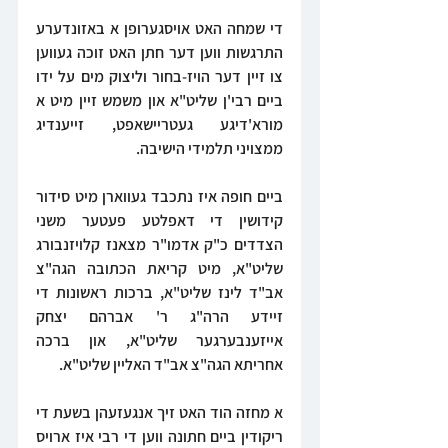
די שמחה האט אויסגערופן א באזונדערע 
התרגשות ווען דער חתן האט זוכה געווען 
צו זיין דער הויז-בחור וליצוק מים על ידו 
ביים רבי'ן שליט"א און משמש זיין מיט א 
מורא'דיגע געטריישאפט, זייענדיג 
ממצויני תלמידי הישיבה.
ביים חופה איז נתכבד געווארן מיט סידור 
קידושין די דאפלטע פעטער משני 
הצדדים כ"ק אדמו"ר מצאנז קלויזנבורג 
שליט"א, מיט קריאת הכתובה הגה"צ 
אב"ד לינז שליט"א, ברכות ראשונות די 
זיידע הרה"ג ר' אברהם יצחק 
אייזענבערגער שליט"א, און ברכה 
אחריתא הגה"צ אב"ד האליין שליט"א.
א מחזה הוד האט זיך אנגעזעהן בשעת די 
ריקודין ביים חתונה ווען די רבי איז ארויס 