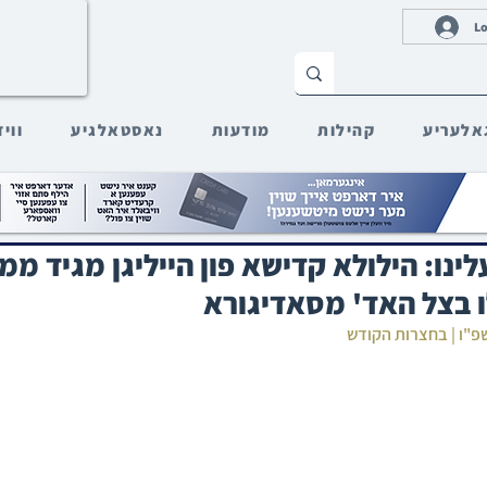
Lo
אלעריע
קהילות
מודעות
נאסטאלגיע
ווי
עלינו: הילולא קדישא פון הייליגן מגיד מ
ו בצל האד' מסאדיגורא
תשפ"ו | בחצרות הקודש