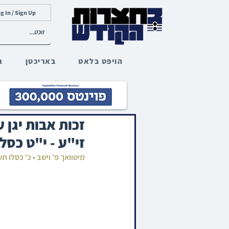
g In / Sign Up
הויפט בלאט
באריכטן
ג
זכות אבות יגן 
זי"ע - י"ט כסל
מיטוואך פ' וישב • כ' כסלו 