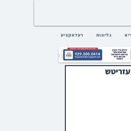
דיא
גליונות
רעדאקציע
מעזריטש