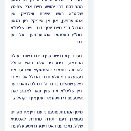
המפורסם רבי יהושע חיים ארי' שפיטץ 
שליט"א ראש ישיבת ווילרייק אין 
אנטווערפען, און אן אייניקל פון הגאון 
הגדול רבי חיים יוסף דוד ווייס שליט"א 
דומ"ץ סאטמאר אנטווערפען בעל ויען 
דוד.
דער דיין איז נישט קיין פנים חדשות בעולם 
ההוראה, דינענדיג אלס ראש הכולל 
להוראה דחסידי דושינסקיא וואו ער איז 
געשעצט ביי אלע חברי הכולל און ביי די 
פילע שואלים בדבר ה' זו הלכה וואס דער 
דיין שליט"א איז שוין פאר לאנגע יארן 
איינע פון די הויפט אדרעסן אין די קהילה.
מיטן המתנות פונעם נייעם דיין איז מקויים 
געווארן דעם 'תורה מחזרת לאכסניא 
שלה', נאכדעם וואס זיינע גרויסע עלטערן 