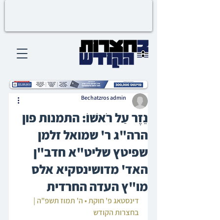
Bechatzros admin
נֵזֶר עַל רֹאשׁוֹ: התמנות פון
הרה"ג ר' שמואל זלמן
שפיטץ שליט"א חדב"ן
האד' מדושינסקיא אלס
מו"ץ העדה החרדית
דינסטאג פ' חוקת • ה' תמוז תשפ"ה | 
בחצרות הקודש