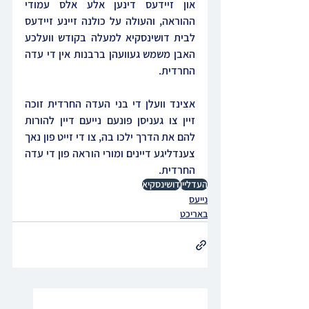
און זיידעס דינען אלע אלס עמודי 
ההוראה, והעולה על כולנה זיינע זיידעס 
לבית דושינסקיא למעלה בקודש וועלכע 
האבן משמש געוועהן ברבנות אין די עדה 
החרדית.
אצינד וועלן די בני העדה החרדית זוכה 
זיין צו געניסן פונעם נייעם דיין להורות 
להם את הדרך ילכו בה, צו די זייט פון נאך 
צענדליגע דיינים ומורי הוראה פון די עדה 
החרדית.
העדליין
דושינסקיא
נייעס
באריכט