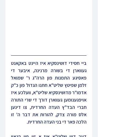
ביי חסידי דושינסקיא איז היינט באקאנט 
געווארן די בשורה מרנינה, איבער די 
פאסיגע התמנות פון הרה"ג ר' שמואל 
זלמן שפיטץ שליט"א חתנו הגדול פון כ"ק 
אדמו"ר מדושינסקיא שליט"א, וועלכע איז 
אויפגענומען געווארן דורך די שרי התורה 
חברי הבד"ץ העדה החרדית, צו דינען 
אלס מורה צדק, להורות את דבר ה' זו 
הלכה פאר די בני העדה החרדית.
דער דיין שליט"א איז א זון פון הגאון 