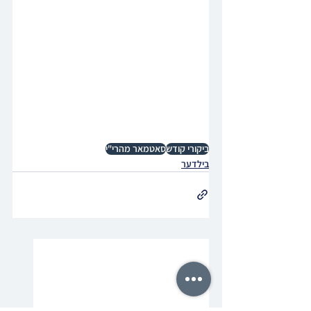
ביקורי קודש
סאטמאר מהרי"י
בילדער