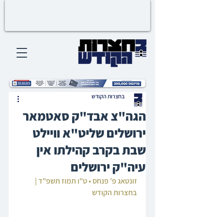
בחצרות הקודש
הגה"צ אבד"ק סאטמאר
ירושלים שליט"א וויילט
שבת בקרב קהילתו אין
עיה"ק ירושלים
זונטאג פ' פנחס • ט"ו תמוז תשפ"ד | 
בחצרות הקודש