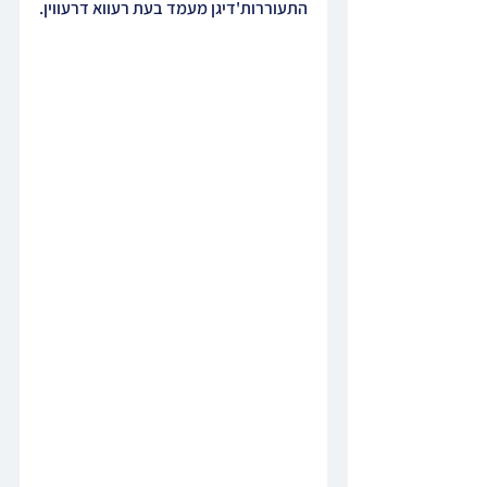
התעוררות'דיגן מעמד בעת רעווא דרעווין.