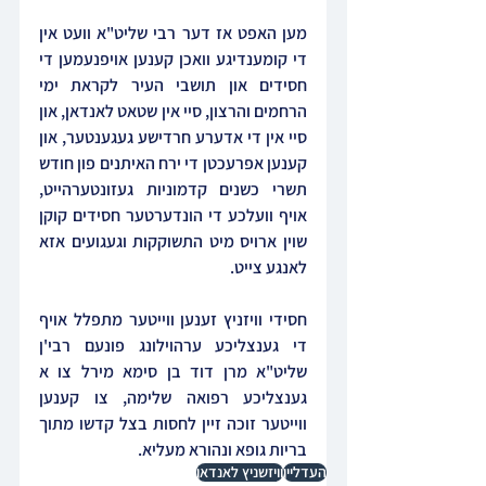
מען האפט אז דער רבי שליט"א וועט אין 
די קומענדיגע וואכן קענען אויפנעמען די 
חסידים און תושבי העיר לקראת ימי 
הרחמים והרצון, סיי אין שטאט לאנדאן, און 
סיי אין די אדערע חרדישע געגענטער, און 
קענען אפרעכטן די ירח האיתנים פון חודש 
תשרי כשנים קדמוניות געזונטערהייט, 
אויף וועלכע די הונדערטער חסידים קוקן 
שוין ארויס מיט התשוקקות וגעגועים אזא 
לאנגע צייט.
חסידי וויזניץ זענען ווייטער מתפלל אויף 
די גענצליכע ערהוילונג פונעם רבי'ן 
שליט"א מרן דוד בן סימא מירל צו א 
גענצליכע רפואה שלימה, צו קענען 
ווייטער זוכה זיין לחסות בצל קדשו מתוך 
בריות גופא ונהורא מעליא.
העדליין
וויזשניץ לאנדאן