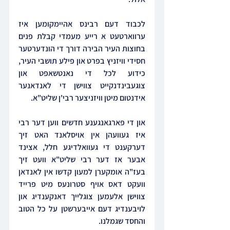
לכבוד דעם רבינס אהיימקומען איז 
ערווארטעט א רייע מעמדי קבלת פנים 
בחוצות העיר הבירה דורך די הונדערטער 
חסידי וויזניץ בפרט און פילע תושבי העיר, 
כידוע לכל די נאנטשאפט און 
צוגעבינדנקייט צווישן די לאנדאנער 
אידנטום מיטן וויזניצער רבי'ן שליט"א.
און די פארגאנגענע חדשים ווען דער רבי 
איז געוועהן אין אויסלאנד האט זיך 
דערקענט די געוואלדיגע חלל, אצינד 
אבער אז דער רבי שליט"א וועט זיך 
בעז"ה אומקערן למעון קדשו אין לאנדאן 
וועקט דאס אויף סטרונעס מיט פרייד 
צווישן אלעמען צוגלייך דאנקענדיג און 
לויבענדיג דעם אייבערשטן על כל הטוב 
והחסד שגמלנו.