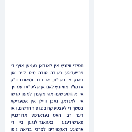
חסידי וויזניץ אין לאנדאן נעמען אויף די 
פרייעדיגע בשורה טובה מיט לויב און 
דאנק צו השי"ת, אז רבם ומאורם כ"ק 
אדמו"ר מוויזניץ לאנדאן שליט"א וועט זיך 
אין א גוטע שעה אהיימקערן למעון קדשו 
אין לאנדאן, נאכן וויילן אין אמעריקא 
במשך די לעצטע קרוב צו פיר חדשים, וואו 
דער רבי האט געדארפט אדורכגיין 
פארשידענע  באהאנדולנגען ביי די 
ארטיגע דאקטוירים לצרכי בריאת גופו 