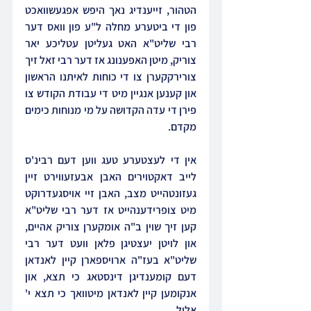
הטהור, זייענדיג נאך היפש אפגעשוואכט 
פון די ביטערע מחלה ל"ע פון וואס דער 
רבי שליט"א האט געליטן עטליכע יאר 
צוריק, מיטן האפענונג אז דער רבי זאל זיך 
צורירקקערן צו די כוחות לאיתנו הראשון 
און קענען אנגיין מיט די עבודת הקודש צו 
פירן די עדה הקדושה על מי מנוחות כימים 
מקדם.
אין די לעצטערע טעג ווען דעם רבינ'ס 
לייב דאקטוירים האבן אבעזעווירט זיין 
געזונטהייט מצב, האבן זיי אויסגעדרוקט 
מיט צופרידענהייט אז דער רבי שליט"א 
קען זיך שוין ב"ה אומקערן צוריק אהיים, 
און לויטן יעצטיגן פלאן וועט דער רבי 
שליט"א בעז"ה ארויספארן קיין לאנדאן 
דעם קומענדיגן דינסטאג כי תצא, און 
אנקומען קיין לאנדאן מיטוואך כי תצא י' 
אלול.