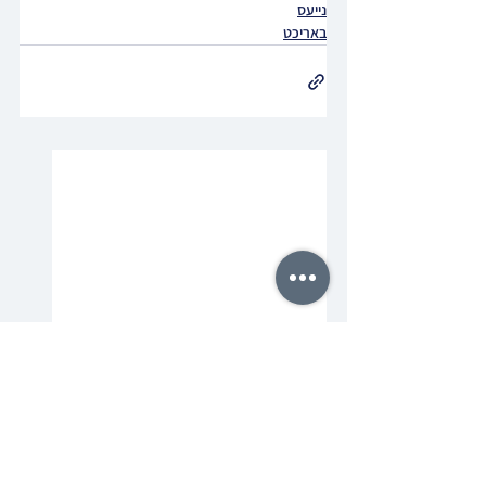
נייעס
באריכט