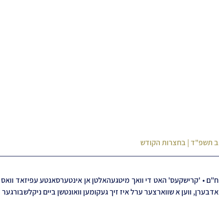
ב תשפ"ד | בחצרות הקודש
ואדבערן, ווען א שווארצער ערל איז זיך געקומען וואונטשן ביים ניקלשבורגער 