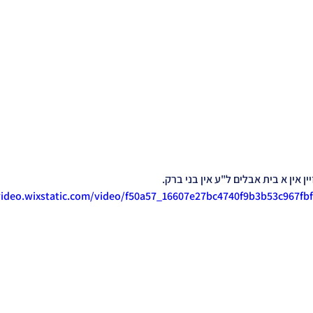
ן אין א בית אבלים ל"ע אין בני ברק.
video.wixstatic.com/video/f50a57_16607e27bc4740f9b3b53c967fb