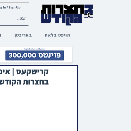
g In / Sign Up
הויפט בלאט
באריכטן
ג
קרישקעס | אינט
בחצרות הקודש 