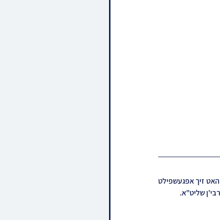
אותות ומופתים באדמת בני ח"ם • 'קרישקעס' האט די וואך מיטגעהאלטן אן אינטערסאנטע עפיזאד וואס האט זיך אפגעשפילט 
רבי'ן שליט"א.