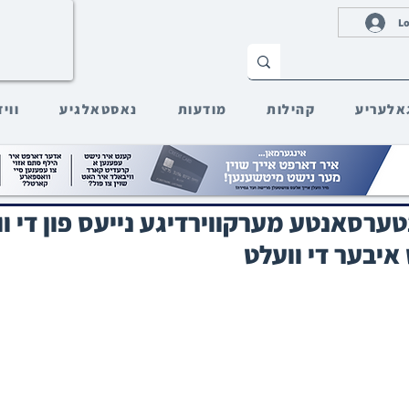
Lo
אלעריע
קהילות
מודעות
נאסטאלגיע
ווי
ערסאנטע מערקווירדיגע נייעס פון די וו
איבער די וועלט