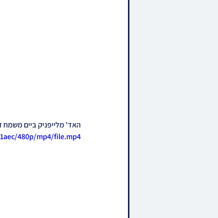
האד' מלייפניק ביים משמח זיי
f1aec/480p/mp4/file.mp4