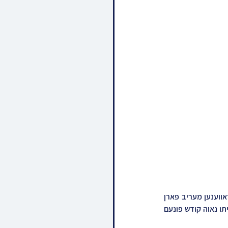
מודעה מטעם ק"ק ראחמיסטריווקא אין בארא פארק מיט די זמנים ווען די ברודער האדמורי"ם וועלן דאווענען מעריב פארן 
עמוד בעפאר די יארצייט טיש דעם זונטאג. איינגעטיילט צווישן די גרויסע ביהמ"ד, די אלטע ביהמ"ד בביתו נאוה קודש פונעם 