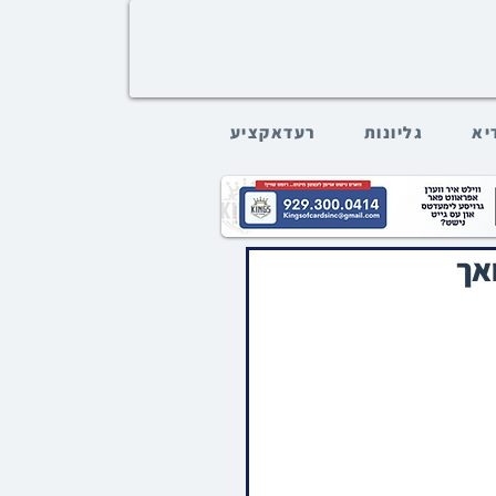
דיא
גליונות
רעדאקציע
אך