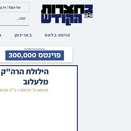
g In / Sign Up
הויפט בלאט
באריכטן
ג
הילולת הרה"ק 
מלעלוב
זונטאג פ' תרומה • כ"ה שבט