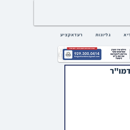
דיא
גליונות
רעדאקציע
דמו"ר