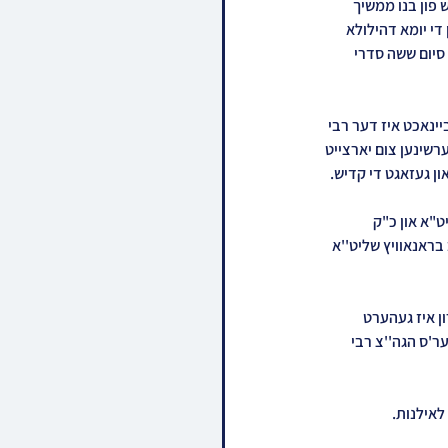
פון בנו ממשיך 
י יומא דהילולא 
 סיום ששה סדרי 
ינאכט איז דער רבי 
רשינען צום יארצייט 
 געזאגט די קדיש. 
"א און כ"ק 
ראנאוויץ שליט''א 
ן איז געהערט 
ר'ס הגה''צ רבי 
לאילנות.