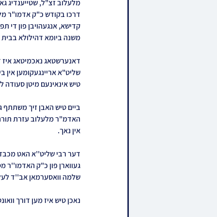
מלעלוב זצ"ל, שטייענדיג גאנ
דרכו בקודש כ"ק אדמו"ר מלע
קדישא, אנגעהויבן פון די תפי
משנה ביומא דהילולא בבית 
דאנערשטאג נאכמיטאג איז די 
שליט"א אריינגעקומען אין בי
טיש אינאינעם מיטן סעודה ל
ביים טיש האבן זיך משתתף ג
האדמ"ר מלעלוב עזרת תורה ש
אין נאך.
דער רבי שליט''א האט מכבד גע
געווארן פון כ"ק האדמו''ר מס
שלמה וואסערמאן אב''ד לעלוב
נאכן טיש איז מען דורך וואו