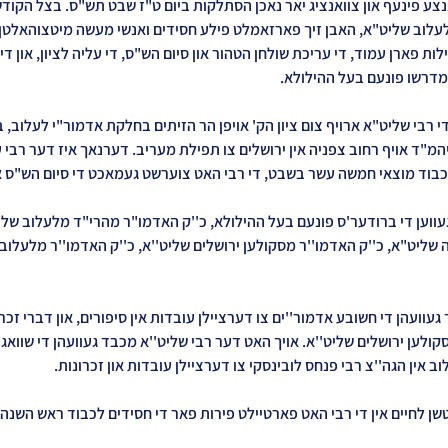
צע פינעף און צוואנציג יאר נאכן הסתלקות ביום ט"ז שבט תש"ס. בצל הקודש 
לוב שליט"א, האבן זיך פארזאמלט פילע חסידים ואנשי מעשה מיטצוהאלטן ד
לות פארן עמוד, די עריכת שולחן הטהור און סיום הש"ס, די עליה לציון, און די
מדרשו פונעם בעל ההילולא.
רבי שליט"א ארויף צום ציון הק' אויפן הר הזיתים בחלקת אדמור"י לעלוב, בי
המ"ד אויף רחוב צפניה אין ירושלים צו תפילת מעריב. דערנאך איז דער רבי ע
כבוד מוצאי חמשה עשר בשבט, די רבי האט צוערשט געמאכט די סיום הש"ס און
עווען די ברודער'ס פונעם בעל ההילולא, כ''ק האדמו"ר מהרי"ד מלעלוב שליט
ליט"א, כ''ק האדמו''ר מסקולען ירושלים שליט''א, כ''ק האדמו''ר מלעלוב ב
וועהן די חשובע אדמור''ים צו דערציילן עובדות אין סיפורים, און דברי זכרו
קולען ירושלים שליט''א. אויך האט דער רבי שליט''א מכבד געוועהן די שוואגע
 אין הגה''צ רבי פנחס לובינסקי צו דערציילן עובדות און זכרונות.
נטשן לחיים אין די רבי האט פארטיילט פירות פאר די חסידים לכבוד ראש השנה 