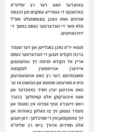
באזונדער האט דער רב שליט"א 
באדאנקט די געטרייע עסקנים פון הכנסת 
אורחים וואס האבן צוגעשטעלט אש"ל 
מלא פאר די הונדערטער געסט במשך די 
ירח האיתנים.
מוצאי יו''ט נאכן באגלייטן און דער מעמד 
ברכת הקודש זענען די הונדערטער געסט 
אריין אל הקודש פנימה זיך געזעגענען 
איידערן אהיימפארן למקומות 
מושבותיהם. דער רב האט אויפגעטרעטן 
מיט א ווארעמע שמועס און געזאגט אז ער 
האט אינזינען יעדן חסיד באזונדער און 
וועט איבערקוקן אלע קוויטלעך בכובד 
ראש זייענדיג אויף אפרוה אין מאנסי און 
מעורר געווען זיך צו האלטן באחדות און 
זיך צאמקומען אין די שטיבלעך. דאן זענען 
אלע חסידים אדורך ביים רב שליט"א 