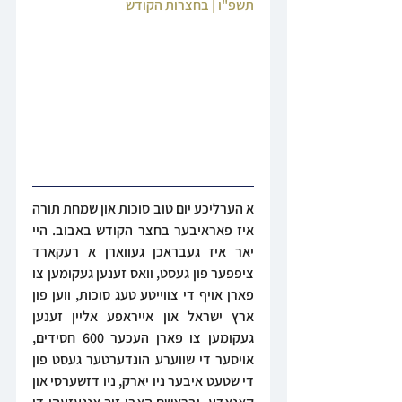
תשפ"ו | בחצרות הקודש
א הערליכע יום טוב סוכות און שמחת תורה 
איז פאראיבער בחצר הקודש באבוב. היי 
יאר איז געבראכן געווארן א רעקארד 
ציפפער פון געסט, וואס זענען געקומען צו 
פארן אויף די צווייטע טעג סוכות, ווען פון 
ארץ ישראל און אייראפע אליין זענען 
געקומען צו פארן העכער 600 חסידים, 
אויסער די שווערע הונדערטער געסט פון 
די שטעט איבער ניו יארק, ניו דזשערסי און 