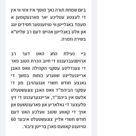
ביום שמחת תורה נאך מוסף איז אזוי ווי אין 
די לעצטע עטליכע יאר פארגעקומען א 
מעמד באגלייטן ווי טויזענטער חסידים יונג 
און אלט באגלייטן אהיים דעם רב שליט"א 
בשירה וזמרה.
ביי נעילת החג האט דער רב 
ארויסגעברענגט די חיוב הכרת הטוב פאר 
די צענדליגע עסקני הקהילה וואס האבן 
ארייגנעלייגט שווערע כוחות במשך די 
גאנצע חודש תשרי אנגעהויבן פון די 
עסקני הביהמ"ד וואס האבן צוגעשטעלט 
אלעס אין ביהמ''ד, אריינגערעכנט די זיץ 
פלעצער די גאלאריע און פארענטשעס און 
אויך די קאווע שטוב וועלכע האט דעם 
חודש תשרי אליין צוגעשטעלט איבער 60 
טויזענט קאוועס פארן ברייטן ציבור.