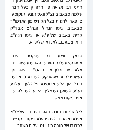
קאנאדע. ובראשם האבן זיך אנגעזעהן די 
חתני דבי נשיאה פון הרה''ק בעל דברי 
שלמה מבאבוב זצ"ל וואס זענען געקומען 
צו פארן לחסות בצל הקודש פון האדמו"ר 
מבאבוב, גיסו הגדול הגה"צ אבד"ק 
קרית באבוב שליט"א און גיסו הגה"צ 
דומ"צ באבוב לאנדאן שליט"א.
טראץ וואס די עסקנים האבן 
אויפגעשטעלט הויכע פארענטעשס פון 
אלע פיר זייטן אין ביהמ"ד, האט זיך 
געשפירט א שטארקע געדרענג אינעם 
היכל און אלע ארומיגע פליגלען וועלכע 
זענען געווען גענצליך איבערגעפילט עד 
אפס מקום ממש.
ליל שמחת תורה האט דער רב שליט"א 
אפגעראכטן די געהויבענע ריקודין קדישין 
לכבודו של תורה ביז'ן זמן עלות השחר.