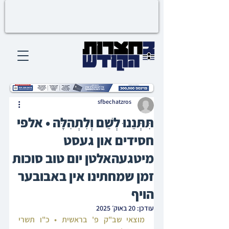
sfbechatzros
תִּתְּנֵנוּ לְשֵׁם וְלִתְהִלָּה • אלפי
חסידים און געסט
מיטגעהאלטן יום טוב סוכות
זמן שמחתינו אין באבובער
הויף
עודכן:
20 באוק׳ 2025
מוצאי שב"ק פ' בראשית • כ"ו תשרי 