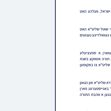
דער יושב ראש השבת איז געוועהן דער נואם בחסד עליון הרה"ג ר' יחזקאל טויסיג שליט"א פון ארץ ישראל, וועלכע האט 
דער הויכפונקט פונעם שבת קודש איז געווען דער מעמד "סעודת שלישית רעוא דרעוין", ווי הגאון רבי שאול שליט"א האט 
אויפגעפלאמט די הערצער פון אלע באטייליגטע בדברי כיבושין והתעוררות לקראת די ימים הנוראים, מיט געוואלדיגע געגועים 
מוצאי שבת קודש איז פארגעקומען א רייכע סעודת מלוה דמלכה, ווי עס איז אויפגעשפילט געווארן א ספעציעלע 
פרעזענטאציע וואו אידן האבן דערציילט זייערע פערזענליכע איבערלעבענישן ביים שוידערליכן שמחת תורה אטאקע בשנת 
תשפ"ד, געוויסע פון זיי האבן זיך דאן אנגעקניפט א נאנטן קשר מיטן ראש הישיבה הגאון רבי שאול אלתר שליט"א צו באקומען 
באזונדער איז אויפגעשפילט געווארן די ווערטער פון די צוויי גדולי הדור ראש הישיבה הגאון רבי דוב לאנדא שליט"א און הגאון 
רבי משה הלל הירש שליט"א ראשי ישיבת סלאבאדקע וועלכע האבן דורך א הוק-אפ, אויסגעדרוקט זייער באגייסטערונג פארן 
ראש הישיבה הגאון רבי שאול שליט"א, וואס שמו הטוב הולך לפניו, צו פארשפרייטן תורה, און אריינברענגען א אהבת התורה 