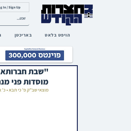
g In / Sign Up
הויפט בלאט
באריכטן
ג
מוסדות פני מנ
מוצאי שב"ק פ' כי תבא • כ'