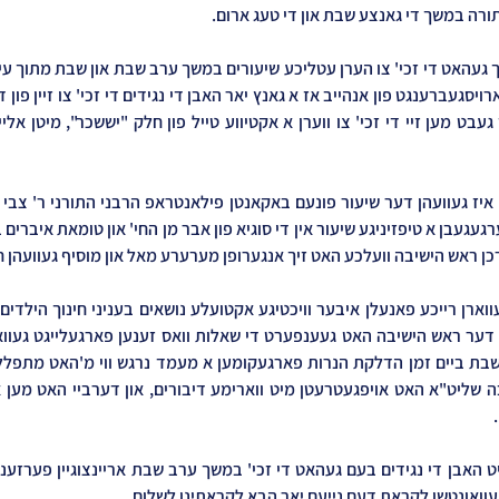
תורה במשך די גאנצע שבת און די טעג ארום.
כן ראש הישיבה וועלכע האט זיך אנגערופן מערערע מאל און מוסיף געוועהן ח
געוואונטשן לקראת דעם נייעם יאר הבא לקראתינו לשלום.