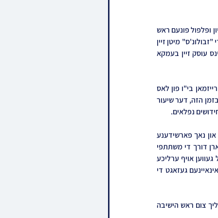
צווישן אנדערע האט מען אויך געהאט די זכי' צו הערן עטליכע שיעורים במשך ערב שבת און שבת מתוך עיון ופלפול פונעם ראש 
הישיבה שליט"א, וואס האט ארויסגעברענגט פון אנהייב אז א גאנץ יאר האבן די נגידים די זכי' צו זיין פון די "זבולונ'ס" מיטן זיין 
א תומך תורה, אבער אצינד געבט מען זיי די זכי' צו ווערן א אקטיווע טייל פון חלק "יששכר", מיטן אליינס עוסק זיין בעמקא 
א הערליכע איבערלעבעניש איז געוועהן דער שיעור פונעם באקאנטן פילאנטראפ הרבני התורני ר' צבי רייזמאן בי"ו פון לאס 
אנדזשעלעס וואס האט איבערגעגעבן א טיפזיניגע שיעור אין די סוגיא פון אבר מן החי' און טומאת איברים בזמן הזה, דער שיעור 
ידושים נפלאים.
אזוי אויך איז אפגעהאלטן געווארן רייכע פאנעלן איבער וויכטיגע אקטועלע נושאים בעניני חינוך הילדים און נאך פארשידענע 
וויכטיגע אפהאנדלונגען וואו דער ראש הישיבה האט געענפערט די שאלות וואס זענען פארגעלייגט געווארן דורך די משתתפי 
השבת, באזונדער איז ערב שבת ביים זמן הדלקת הנרות פארגעקומען א מעמד נרגש ווי מ'האט מתפלל געווען אויף ערליכע 
קינדער, ווי דער ראש הישיבה שליט"א האט אויפגעטרעטן מיט ווארימע דיבורים, און דערביי האט מען אינאיינעם געזאגט די 
אין א באזונדערע געלעגנהייט האבן די נגידים בעם געהאט די זכי' במשך ערב שבת אריינצוגיין פערזענליך צום ראש הישיבה 