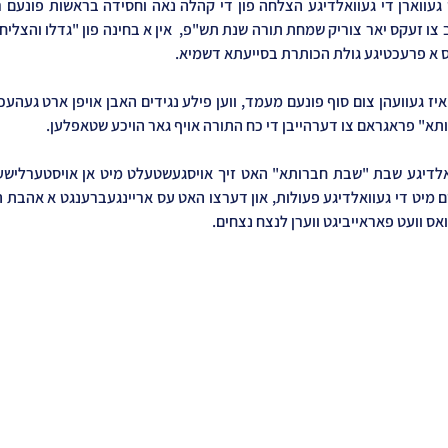
ס א פרעכטיגע גולת הכותרת בסייעתא דשמיא.
תא" פראגראם צו דערהייבן די כח התורה אויף גאר הויכע שטאפלען.
ס וועט פאראייביגט ווערן לנצח נצחים.