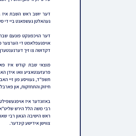
געהאלטן געשפאנט ביי די סע
דקדושה צו זיך דערנענטערן צ
חיזוק והתחזקות, און פארבלי
צווישן אידישע קינדער.