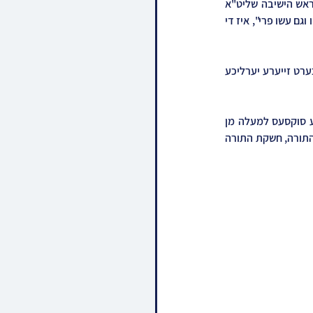
דערביי איז ארויסגעברענגט געווארן די געוואלדיגע הצלחה פון די קהלה נאה וחסידה בראשות פונעם ראש הישיבה שליט"א 
זינט איר התייסדות מיט קרוב צו זעקס יאר צוריק שמחת תורה שנת תש"פ,  אין א בחינה פון "גדלו והצליחו וגם עשו פרי", איז די 
אן איבערראשנדע מאמענט איז געוועהן צום סוף פונעם מעמד, ווען פילע נגידים האבן אויפן ארט געהעכערט זייערע יערליכע 
פארשטייט זיך אז דער געוואלדיגע שבת "שבת חברותא" האט זיך אויסגעשטעלט מיט אן אויסטערלישע סוקסעס למעלה מן 
המשוער, זייענדיג עושה רושם מיט די געוואלדיגע פעולות, און דערצו האט עס אריינגעברענגט א אהבת התורה, חשקת התורה 