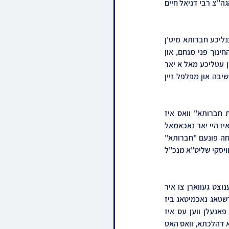
נגידי ומחזיקי מוסדות "פני מנחם" פון איבער אלע עקן וועלט. דער שבת איז אויך באשיינט געווארן דורך הגה"צ רבי דניאל חיים 
די אלע נגידים משתתפי ההשבת זענען אנגעשלאסן אינעם "חברותא" פראיעקט, אנקניפנדיג א פערזענליכע חברותא מיט'ן 
ראש ישיבה שליט"א, פאר די פילאנטראפישע סומע פון 360 טויזנט דאלאר א יאהר להחזקת מוסדות החינוך פני מנחם, און 
דערמיט האבן זיי עררייכט די זעלטענע זכי' צו לערנען פערזענליך מיט'ן ראש ישיבה, קומענדיג צו פארן עטליכע מאל א יאר 
קיין ארץ ישראל בלויז פאר דעם חברותא'שאפט, בנוסף האבן זי די פריוועליגיע אנצופרעגן ביים ראש ישיבה און מפלפל זיין 
אט דער געהויבענער שבת קודש איז שוין די צווייטע אין די סעריע, נאכפאלגענדיג די ערשטע "שבת חברותא" וואס איז 
אפגעהאלטן געווארן פאריאר, און נאך די געוואלדיגע הצלחה און די שטוינענדע רעזולטאטן פונעם שבת איז היי יאר נאכאמאל 
אפגעראכטן געווארן די שבת מיט טאפעלטע צאל באטייליגטע, וואס ברענגט ארויס די געוואלדיגע הצלחה פונעם "חברותא" 
באוועגונג, וועלכע איז נתייסד געווארן דורכן רעיון פונעם בארימטן תורה פאנדרעיזער, הרב נחמן ווידילאוויסקי שליט"א מנכ"ל 
דער שבת איז נישט געווען באגרעניצט בלויז אלס א שבת הוקרה פאר די נגידים, נאר דאס איז אויסגענוצט געווארן צו איר 
מאקסימום אריינצוברענגען מלא תוכן פאר די נגידים, ווען במשך די גאנצע נסיעה אנגעהויבן פון דאנערשטאג נאכמיטאג ביז 
זונטאג פארמיטאג האט זיך אלעס געדרייעט ארום "תורה" מיט אייגנארטיגע תורה'דיגע שמועסן און פאנעלן ווען עס איז 
פארגעלערנט געווארן טיפזיניגע שיעורים פון פארצווייגטע סוגיות הש"ס און קאמפלעצירטע הלכות אליבא דהלכתא, וואס האט 