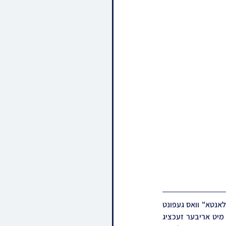
א געהויבענער "שבת חברותא" איז אפגעראכטן געווארן פארגאנגענעם שבת פ' כי תצא אין שטאט "אטלאנטא" וואס געפונט 
זיך אינעם לאנד "דזשארזשיע" בראשות פונעם ראש הישיבה הגאון רבי שאול אלתר שליט"א, צוזאמען מיט אריבער זעכציג 