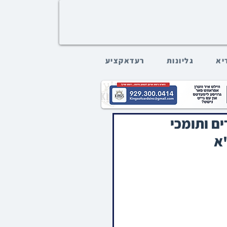
דיא
גליונות
רעדאקציע
"דזשארזשיע" פאר העכער 60 נגידים ותומכי
א