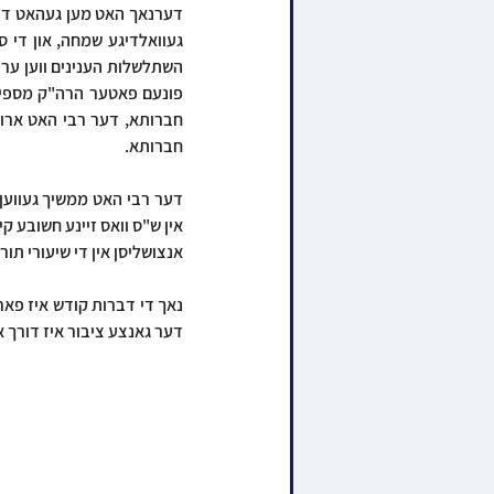
חברותא.
אנצושליסן אין די שיעורי תור
דער גאנצע ציבור איז דורך א