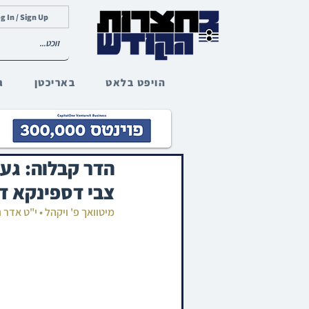
g In / Sign Up
הויפט בלאט
באריכטן
ג
הדר קבלוה: גע
צבי דספינקא ד
מיטוואך פ' ויקהל • י"ט אדר