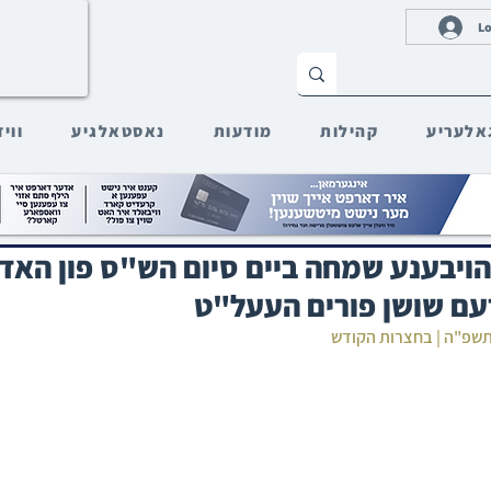
Lo
אלעריע
קהילות
מודעות
נאסטאלגיע
ווי
הויבענע שמחה ביים סיום הש"ס פון האד
עם שושן פורים העעל"ט
 תשפ"ה | בחצרות הקודש