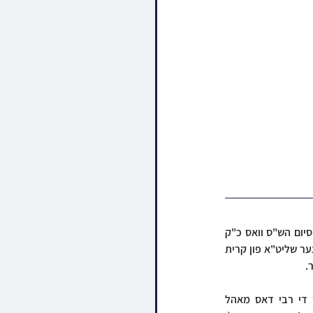
תלמידי וחסידי ספינקא האבן אין א געהויבענע שטימונג זיך מיטגעפריידט בשמחת התורה ביים מעמד סיום הש"ס וואס כ"ק 
אדמו"ר מתולדות צבי דספינקא שליט"א האט געלערנט מיט זיין חברותא הרה"ג ר' מרדכי גדלי' שפיטצער שליט"א פון קרית 
.
טראץ וואס די רבי שליט"א האט שוין אין די פארגאנגנהייט עטליכע מאל מסיים געווען ש"ס, האט די רבי דאס מאהל 