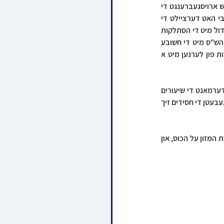
דערנאך האט מען געהאט די זכיה צו הערן די לענגערע דברות קודש והתחזקות, ווי די רבי האט ברוב רגש ארויסגעברענגט די 
געוואלדיגע שמחה, און די ספעציעלע חשיבות אפצורעכטן די סיום ברבים, וממנו יראו וכן יעשו, דער רבי האט דערציילט די 
השתלשלות הענינים ווען ער האט אנגעהויבן די חברותא'שאפט מיט אכט און צוואנציג יאהר נאכן שבר הגדול מיט די הסתלקות 
פונעם פאטער הרה"ק מספינקא זי"ע, ווי ער האט מקדיש געווען זיין פרייע צייט צו לערנען די מסכתות הש"ס מיט די חשובע 
חברותא, דער רבי האט ארויסגעברענגט מ'זאל זיך אפלערנען דערפון אויסצונוצן די צייט, און די חשיבות פון לערנען מיט א 
דער רבי האט ממשיך געווען מיט דברי הדרכה ווי אזוי צו לערנען און קונה זיין תורה בדרך המסורה, און דערמאנט די שיעורים 
אין ש"ס וואס זיינע חשובע קינדער הרבנים שליט"א געבן איבער אין די בתי מדרשים דחסידי ספינקא, און געבעטן די חסידים זיך 
נאך די דברות קודש איז פארגעקומען א פורים שפיל לכבוד היום, דערנאך האט דער רבי געבענטשט ברכת המזון על הכוס, און 