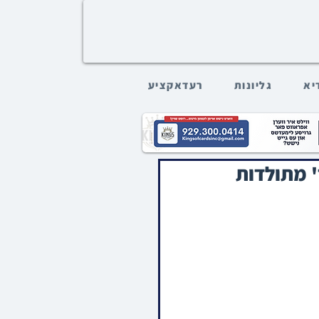
דיא
גליונות
רעדאקציע
' מתולדות