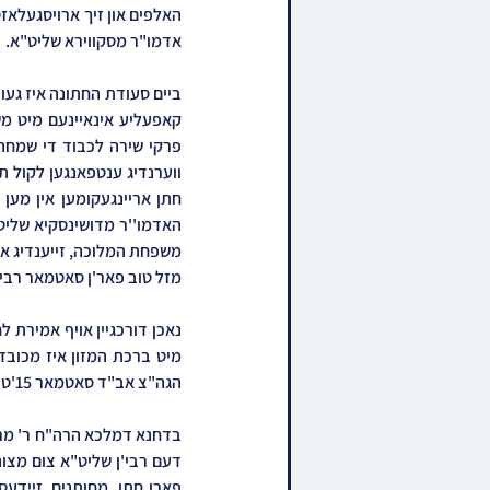
אדמו"ר מסקווירא שליט"א.
מזל טוב פאר'ן סאטמאר רבי'ן
הגה"צ אב"ד סאטמאר 15'טע עוו. שליט"א, ברכה אחריתא: הרה"צ ר' פייוויל איגר שליט"א פון בארא פארק