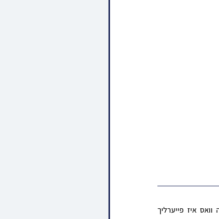
מיט גרויס דערהויבנקייט האבן סאטמארער אין דושינסקיא חסידים מיטגעהאלטן די שמחה הרוממה וואס איז פייערליך 