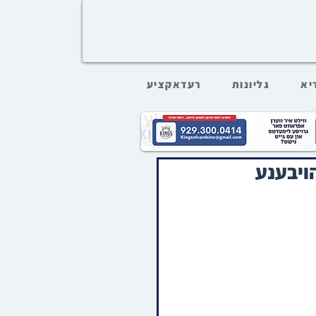
דיא
גליונות
רעדאקציע
ויבענע