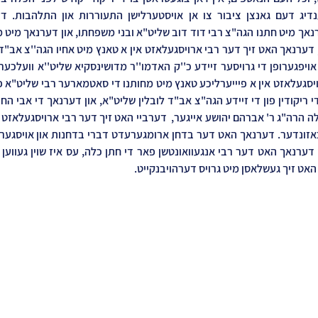
האט זיך געשלאסן מיט גרויס דערהויבנקייט.