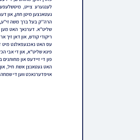
אויפדערנאכט ווען די שמחה 