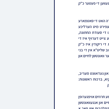
האלפים און זיך ארויסגעלאזט אין א מחול לצדיקים מיט די חתן און מחותנים. ביים חופה האט זיך משתתף געווען די פעטער כ"ק 
ביים סעודת החתונה איז געוועהן רעזערווירט ספעציעלע טישן פאר די דושינסקיא חסידים, במשך די סעודה האט די סאטמארע 
קאפעליע אינאיינעם מיט משוררי בית דושינסקיא אין שפיץ פונעם בעל מנגן ר' זאנוויל וויינבעגער אנגעפירט מיט הערליכע 
פרקי שירה לכבוד די שמחה. צום באשטימטער צייט זענען די זיידע'ס האדמור''ים שליט''א ערשינען צו די סעודת החתונה, 
ווערנדיג ענטפאנגען לקול תרועת הזמר פונעם ברייטן ציבור, אין זיך געוואשן צום סעודת מצוה, א קורצע צייט דערויף איז די 
חתן אריינגעקומען אין מען האט זיך ארויסגעלאזט אין א פייערדיגער ריקוד לכבוד שמחת חתן. בשעת די ריקודין איז כ''ק 
האדמו''ר מדושינסקיא שליט''א אראפ צום חלל פון ביהמ''ד און איז געטאנצן מיט בנו הרה''צ רבי דוב דוב שליט"א אין די בני 
משפחת המלוכה, זייענדיג ארומגענימען מיט קהל חסידיו זקנים עם נערים. אינצווישן איז דער ציבור אריבער וואונטשן לחיים און 
נאכן דורכגיין אויף אמירת לחיים איז די סאטמארער רבי אהיים לביתו נאווה קודש אויף א קורצע הספקה און געדאוונט מעריב, 
מיט ברכת המזון איז מכובד געווארן הגה"צ ר' אהרן שמואל דושינסקיא שליט"א - ראש ישיבת דושינסקיא, ברכות ראשונות: 
בדחנא דמלכא הרה"ח ר' מרדכי דוד אסטרייכער הי"ו האט גענומען דאס ווארט, און האט מיט גאר ווארעמע חרוזים אויפגערופן 
דעם רבי'ן שליט"א צום מצוה טאנץ, זייענדיג מעורר זכות אבות הק', דערנאך האט די רבי געטרינקען לחיים און אנגעוואונטשן 
פארן חתן, מחותנים, זיידעס, וכל העם הנאספים, אין דאן צוגעטראטן צו די ריקודי קודש לפני הכלה בהתלהבות אש פאר א 