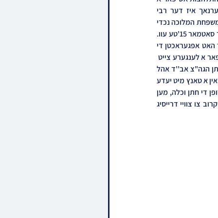
לענגערע צייט, מיטשלעפענדיג דעם גאנצן ציבור צו אן אויסטערלישן התעוררות און התלהבות. דערנאך איז דער רבי 
געטאנצען מיטן חתן, און דערנאך מיט חתנו הגה"צ רבי דוד דוב שליט"א ובני משפחתו, און דערנאך מיט משפחת המלוכה נכדי 
הרה''ק בעל ברך משה זי"ע, דערנאך האט זיך דער רבי ארויסגעלאזט אין א טאנץ מיט אחיו הגה''צ אב"ד סאטמאר 15'טע עוו. 
שליט"א. דערנאך האט מען אויפגערופן די גרויסער זיידע כ''ק האדמו''ר מדושינסקיא שליט''א וועלכער האט אפגעראכטן די 
ריקודי קודש, און דאן זיך ארויסגעלאזט אין א פיייערליכע טאנץ מיט מחותנו די סאטמארער רבי שליט"א פאר א לענגערע צייט  
עס האט נאכגעפאלגט מיט די ריקודין פון די זיידע הגה"צ אב"ד לובלין שליט"א, און דערנאך די אבי החתן הגה"צ אב''ד אהל 
פיגא שליט"א, און די אבי הכלה הרה"ג ר' אברהם יהושע אייגער,  דערביי האט זיך דער רבי ארויסגעלאזט אין א טאנץ מיט יעדע 
פון די זיידעס און מחותנים באזונדער. דערנאך האט דער בדחן ארומגערעדט דברי בדחנות און אויסגערופן די חתן וכלה, מען 
האט געטאנצן אשת חיל, און דערנאך האט דער רבי אנגעוואונטשן פאר די חתן כלה, עס איז שוין געווען קרוב צו צוויי דרייסיג 