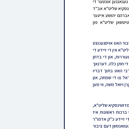
אפגעראכטן געווארן פארגאנגענעם מאנטאג בהעלותך אין ביהמ"ד הגדול קרית יואל. עס איז בשטומ"צ געגאנגען אונטער די 
חופה די חתן א אייניקל ביי כ"ק אדמו"ר מסאטמאר שליט"א, א זון פון זיין איידעם הגה"צ ר' דוד דוב דושינסקיא שליט"א אב"ד 
אהל פיגא קרית יואל, זון פון כ"ק אדמו"ר מדושינסקיא שליט"א, מיט די כלה א טאכטער פון הרה"ג ר' אברהם יהושע אייגער 
שליט"א, זון פון הגה"צ אב"ד לובלין בארא פארק שליט"א, און איידעם ביי כ"ק אדמו"ר מפאלטיטשאן שליט"א פון 
אין די פריע שעה איז כ''ק האדמו''ר מסאטמאר שליט''א ערשינען אין ביהמ"ד הגדול צו מנחה און דער ציבור האט אויסגענוצט 
די געלעגענהייט דורכצוגיין מקבל צו זיין ברכת הקודש אין דעם געהויבענעם עת רצון. דאן איז דער רבי שליט"א אין די זיידע די 
דושינסקיא רבי מיט די שושבינון ערשינען צום מעמד קבלת פנים, מען האט געזינגען ווארימע ניגוני התעוררות, און די בדחן 
האברך ר' משה יושע ווייס הי"ו האט אויפגעטרעטן מיט דברי כיבושין און אויסגערעכנט די גרויסע יחוס פון די חתן כלה. דערנאך 
האט די זיידע די סאטמאר רבי שליט''א משמיע געווען ווארעמע דברות קודש לעורר זכות אבות, די רבי האט בתוך דבריו 
באגריסט די חשובע זיידע כ''ק האדמו''ר מדושינסקיא שליט''א וואס איז געקומען צו פארן פון ארץ ישראל צו די שמחה, און 
צוגעענדיגט מיט ברכות לרוב פארן גאנצן ציבור, דערנאך איז מען געגאנגען צום באדעקן אין די זאלן פון קרן ויואל משה, ווי מען 
מיט סידור קידושין האט דער זיידע כ"ק אדמו"ר מסאטמאר שליט"א מכבד געוועהן מחותנו כ"ק אדמו"ר מדושינסקיא שליט"א, 
מיט קריאת הכתובה איז מכובד געווארן די פעטער הרה"ג רבי אברהם אייגער שליט"א פון ציריך, מיט ברכות ראשונות איז 
מכובד געווארן די זיידע הגה"צ רבי עזריאל מאיר אייגער אב"ד לובלין בארא פארק און ברכה אחריתה די זיידע כ"ק אדמו"ר 
מפאלטיטשאן שליט"א פון בענסענהוירסט. נאכן מעמד החופה האט כ"ק אדמו"ר מסאטמאר שליט"א אנגעוואנטשן דעם ציבור 