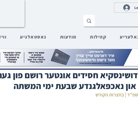
Lo
אלעריע
קהילות
מודעות
נאסטאלגיע
ווי
ושינסקיא חסידים אונטער רושם פון געה
ון נאכפאלגנדע שבעת ימי המשתה‎
תשפ"ד | בחצרות הקודש‎