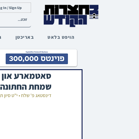
g In / Sign Up
הויפט בלאט
באריכטן
ג
סאטמארע און ד
שמחת החתונה א
דינסטאג פ' שלח • י"ט סיון 