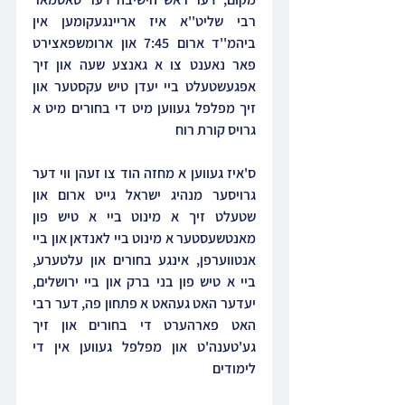
רבי שליט''א איז אריינגעקומען אין 
ביהמ''ד ארום 7:45 און ארומשפאצירט 
פאר נאענט צו א גאנצע שעה און זיך 
אפגעשטעלט ביי יעדן טיש עקסטער און 
זיך מפלפל געווען מיט די בחורים מיט א 
גרויס קורת רוח
ס'איז געווען א מחזה הוד צו זעהן ווי דער 
גרויסער מנהיג ישראל גייט ארום און 
שטעלט זיך א מינוט ביי א טיש פון 
מאנטשעסטער א מינוט ביי לאנדאן און ביי 
אנטווערפן, אינגע בחורים און עלטערע, 
ביי א טיש פון בני ברק און ביי ירושלים, 
יעדער האט געהאט א פתחון פה, דער רבי 
האט פארהערט די בחורים און זיך 
גע'טענה'ט און מפלפל געווען אין די 
לימודים