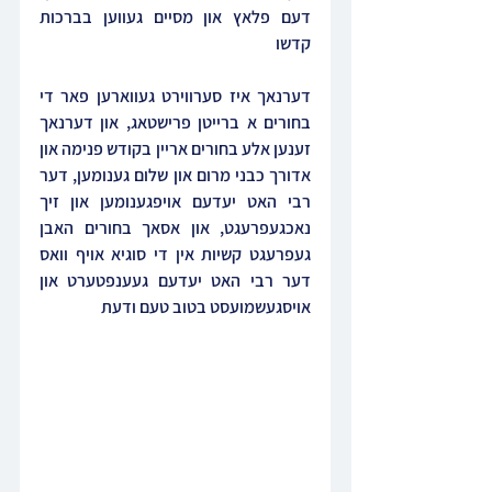
דעם פלאץ און מסיים געווען בברכות 
קדשו
דערנאך איז סערווירט געווארען פאר די 
בחורים א ברייטן פרישטאג, און דערנאך 
זענען אלע בחורים אריין בקודש פנימה און 
אדורך כבני מרום און שלום גענומען, דער 
רבי האט יעדעם אויפגענומען און זיך 
נאכגעפרעגט, און אסאך בחורים האבן 
געפרעגט קשיות אין די סוגיא אויף וואס 
דער רבי האט יעדעם געענפטערט און 
אויסגעשמועסט בטוב טעם ודעת