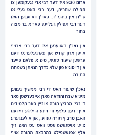
ארום 9:30 איז דער רבי אריינגעקומען צו 
תפילת שחרית, דער רבי האט געלייגט 
טו''ת אין ביהמ''ד, פאר'ן דאווענען האט 
דער רבי תפילין געלייגט פאר א בר מצוה 
בחור
אין נאכ'ן דאווענען איז דער רבי ארויף 
אויפן ארון קודש און פארגעלערנט דעם 
ערשטן שיעור סוגיא, מיט א פלאם פייער 
אין די סוגיא פון שלא כדרך הנאתן בשמחת 
התורה
נאכ'ן שיעור האט די רבי ממשיך געווען 
מיט א שבח והודאה פארן אייבערשטן פאר 
די זכי' מרביץ תורה צו זיין פאר תלמידים 
אויף דעם פלאץ ווי זיינע הייליגע זיידעס 
האבן מרביץ תורה געווען, און א לענגערע 
צייט אויסגעשמועסט וואס עס האט זיך 
אלץ אפגעשפילט בהרבצת התורה אויף 