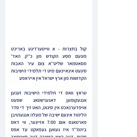
קול בחצרות - א ווייטערדיגע באריכט 
פונעם מסע הקודש פון כ''ק האד' 
מסאטמאר שליט''א צום עיר האבות 
סיגעט אינאיינעם מיט די תלמידי הישיבות 
הקדושות פון ארץ ישראל אין אייראפע
טראץ וואס די תלמידי הישיבות זענען 
אנגעקומען דאנערשטאג שפעט 
אויפדערנאכט אין סיגוט, האט זיך די סדר 
הלימוד אינעם ישיבה של מעלה אנגעהויבן 
פארטאגס אום 7:00 אזייגער, ווי דאס 
ביהמ''ד איז געווען געפאקט עד אפס 
מקום, דער ראש הישיבה דער סאטמאר 