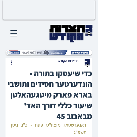
בחצרות הקודש
כדי שיעסקו בתורה •
הונדערטער חסידים ותושבי
בארא פארק מיטגעהאלטן
שיעור כללי דורך האד'
מבאבוב 45
דאנערשטאג מוציו"ט פסח - כ"ג ניסן 
תשפ"ג