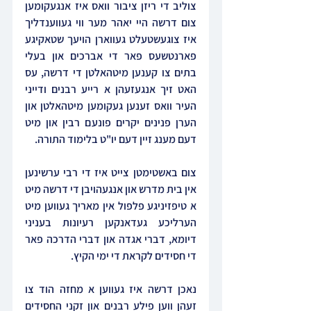
צוליב די ריזן ציבור וואס איז אנגעקומען 
צום דרשה היי יאהר מער ווי געווענדליך 
איז צוגעשטעלט געווארן הויעך שטאקיגע 
פארנטשעס פאר די אברכים און בעלי 
בתים צו קענען מיטהאלטן די דרשה, עס 
האט זיך אנגעזעהן א רייע רבנים ודייני 
העיר וואס זענען געקומען מיטהאלטן און 
הערן פנינים יקרים פונעם רבין און מיט 
דעם מענג זיין דעם יו"ט בלימוד התורה.
צום באשטימטן צייט איז די רבי ערשינען 
אין בית מדרש און אנגעהויבן די דרשה מיט 
א טיפזיניגע פלפול אין מאריך געווען מיט 
הערליכע געדאנקען רעיונות בעניני 
דיומא, דברי אגדה און דברי הדרכה פאר 
די חסידים לקראת די ימי הקיץ.
נאכן דרשה איז געווען א מחזה הוד צו 
זעהן ווען פילע רבנים און זקני החסידים 