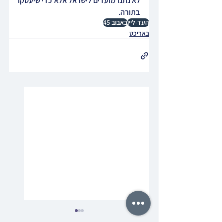
לא נתנו מועדים לישראל אלא כדי שיעסקו 
בתורה.
העד-ליין
באבוב 45
באריכט