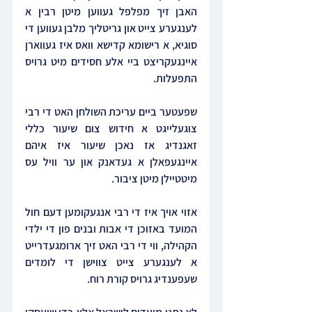
האבן זיך מפלפל געווען מיטן רבין א 
לענגערע צייט און גריטליך מלבן געווען די 
סוגיא, א רישומא קדישא וואס איז געווארן 
איינגעקריצט ביי אלע חסידים מיט גרויס 
התפעלות.
שפעטער ביים עריכת השולחן האט די רבי 
צוגעלייגט א חידוש צום שיעור כללי 
זאגנדיג אז נאכן שיעור איז איהם 
איינגעפאלן א געדאנק און ער וויל עס 
מיטטיילן מיטן ציבור.
אזוי אויך איז די רבי אנגעקומען דעם חול 
המועד באזוכן די אבות ובנים פון די ילדי 
הקהילה, ווי די רבי האט זיך ארומגעדרייט 
א לענגערע צייט צווישן די לומדים 
שעפענדיג גרויס קורת רוח.