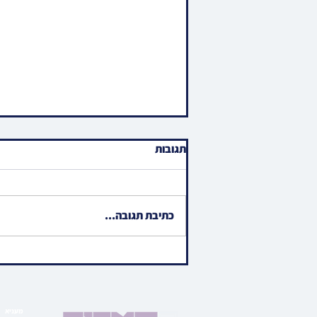
תגובות
כתיבת תגובה...
חסידי סאטמאר תושבי
מאנטריאל וועלן זיך אריבערציען
צו די קוט. סט. לוק געגענט
בגלילות העיר
מעניא