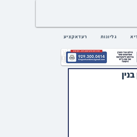
דיא
גליונות
רעדאקציע
בנין