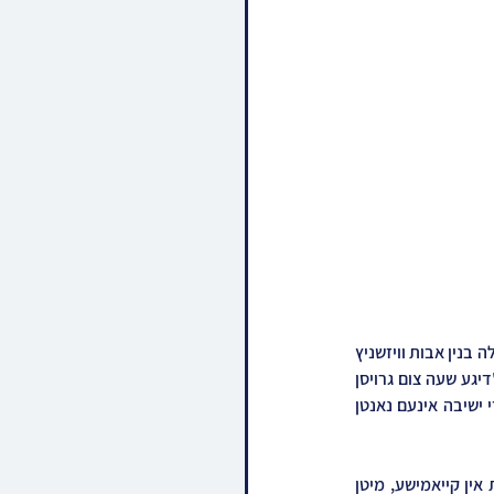
שטייענדיג צוויי טעג נאך די העלישע שריפה וואס האט פארניכטעט די דארמיטארי געביידע פון ישיבה גדולה בנין אבות וויזשניץ 
קייאמישע, איז אצינד געמאלדן געווארן אז די קומענדיגע וואך וועט די ישיבה זיך אריבערציען אין א מזל'דיגע שעה צום גרויסן 
בנין הישיבה אין קרית וויזשניץ קייאמישע לעיק, וואס איז ערווארטעט צו זיין די אפיציעלע אכסניא פון די ישיבה אינעם נאנטן 
די גרויסע בנין הישיבה וועלכער איז מיט צוויי יאר צוריק אפגעקויפט געווארן דורך די וויזשניצע מוסדות אין קייאמישע, מיטן 