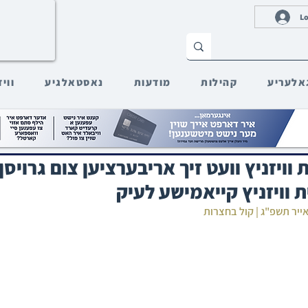
Lo
אלעריע
קהילות
מודעות
נאסטאלגיע
ווי
 וויזניץ וועט זיך אריבערציען צום גרויסן 
ת וויזניץ קייאמישע לעיק
אייר תשפ"ג | קול בחצרות