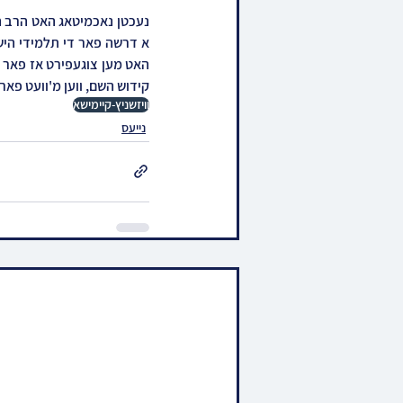
קידוש השם, ווען מ'וועט פאר
וויזשניץ-קיימישא
נייעס