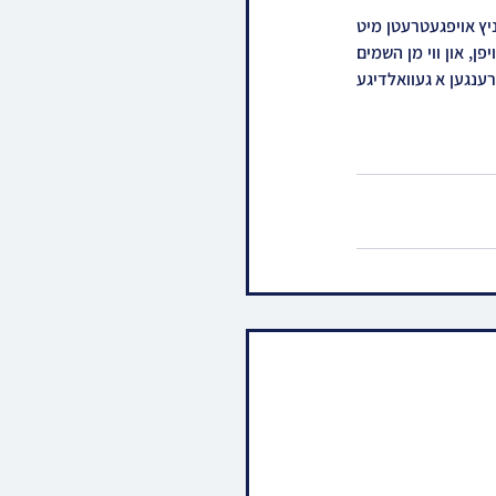
נעכטן נאכמיטאג האט הרב הגאון ר' יוסף גרובער שליט"א משגיח רוחני אין ישיבה גדולה אמרי חיים וויזשניץ אויפגעטרעטן מיט 
א דרשה פאר די תלמידי הישיבה, און ארויסגעברענגט מיט פרייד די הרחבת גבולי הקדושה פון ביידע הויפן, און ווי מן השמים 
האט מען צוגעפירט אז פאר די קומענדיגע וואכן זאל מען זיין צוויי ישיבות אין איין בנין, וואס וועט זיכער ברענגען א געוואלדיגע 