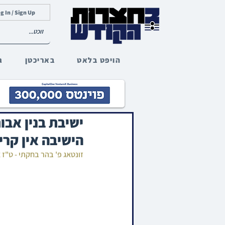
g In / Sign Up
הויפט בלאט
באריכטן
ג
ישיבת בנין אבות
הישיבה אין קרי
זונטאג פ' בהר בחקתי - ט"ז 