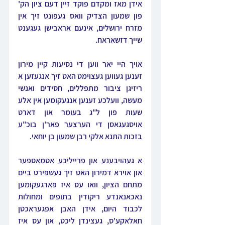
אידן מאז ומקדם פוקד זיין דעם ציון הק' 
פון שמעון הצדיק וואס געפונט זיך אין 
מזרח ירושלים, אינעם אראבישן געגענט 
שייך דזשאראח.
אויך היי יאר ווען די נסיעות קיין מירון 
זענען געווען געצוימט האט זיך אנגעזען א 
ריזיגן ציבור מתפללים, חסידים ואנשי 
מעשה, וועלכע זענען אנגעקומען אין אלע 
שעות פון ל"ג בעומר און דארט 
אויסגעגאסן די הערצער פאר'ן בוכ"ע 
בזכות התנא אלקי רבן שמעון בן יוחאי.
א געהויבענע און פרייליכע אטמאספער  
און אוירא דמירון האט זיך געשפירט ביים 
מתחם הציון, וואו עס איז פארגעקומען 
נאכאנאנדע ריקודין בתופים ומחולות 
לכבוד היום, אידן האבן אפגעראכטן 
חאלאקע'ס, געצינדן ליכט, און עס איז 