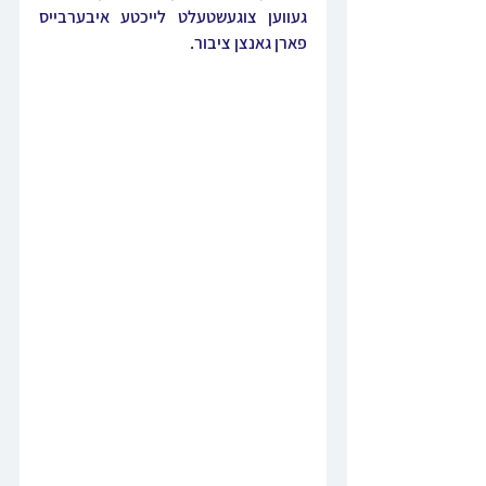
געווען צוגעשטעלט לייכטע איבערבייס 
פארן גאנצן ציבור.