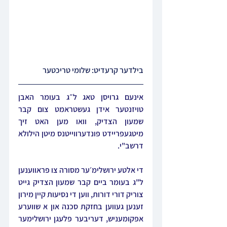
בילדער קרעדיט: שלומי טריכטער
אינעם גרויסן טאג ל״ג בעומר האבן 
טויזנטער אידן געשטראמט צום קבר 
שמעון הצדיק, וואו מען האט זיך 
מיטגעפריידט פונדערווייטנס מיטן הילולא 
דרשב"י.
די אלטע ירושלימ׳ער מסורה צו פראווענען 
ל"ג בעומר ביים קבר שמעון הצדיק גייט 
צוריק דורי דורות, ווען די נסיעות קיין מירון 
זענען געווען בחזקת סכנה און א שווערע 
אפקומעניש, דעריבער פלעגן ירושלימער 