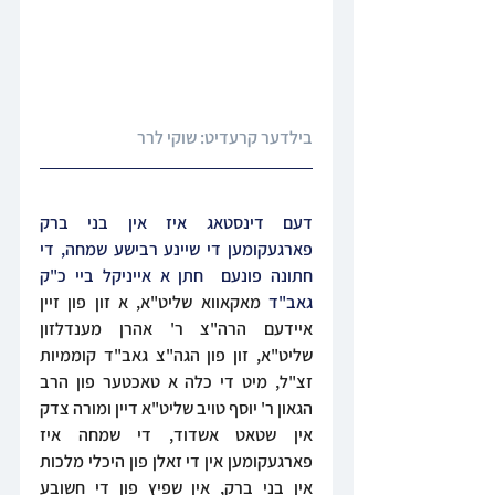
בילדער קרעדיט: שוקי לרר
דעם דינסטאג איז אין בני ברק 
פארגעקומען די שיינע רבישע שמחה, די 
חתונה פונעם  חתן א אייניקל ביי כ"ק 
גאב"ד 
מאקאווא שליט"א, א זון פון זיין 
איידעם הרה"צ ר' אהרן מענדלזון 
שליט"א, זון פון הגה"צ גאב"ד קוממיות 
זצ"ל, מיט די כלה א טאכטער פון הרב 
הגאון ר' יוסף טויב שליט"א דיין ומורה צדק 
אין שטאט אשדוד, די שמחה איז 
פארגעקומען אין די זאלן פון היכלי מלכות 
אין בני ברק, אין שפיץ פון די חשובע 