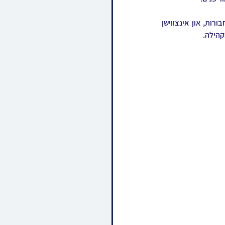
די בחורי חמד האבן געפראוועט די סעודה מיט גרויס התרוממות, בראשות די מגידי שיעור וראשי החבורות, און אינצווישן 
קהילה.