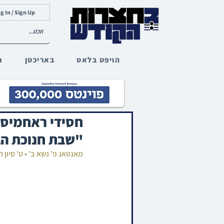
g In / Sign Up
הויפט בלאט
באריכטן
ג
חסידי ראחמיסט
"שבת חנוכת הבי
מאנטאג פ' נשא ב' • ט' סיון