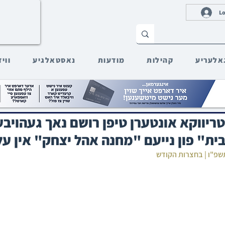
Lo
אלעריע
קהילות
מודעות
נאסטאלגיע
ווי
ריווקא אונטערן טיפן רושם נאך געהויב
ת" פון נייעם "מחנה אהל יצחק" אין עלע
 תשפ"ו | בחצרות הקודש