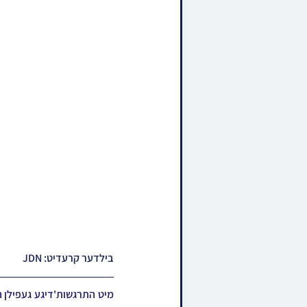
בילדער קרעדיט: JDN