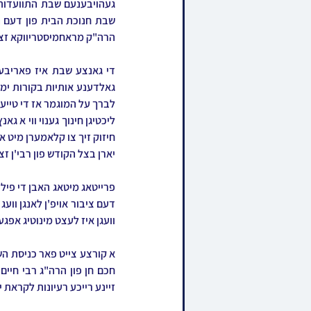
הרה"ק מראחמיסטריווקא זצ
יארן בצל הקודש פון רבי'ן זצ
וועגן איז לעצט מינוטיג אפג
זיינע רייכע רעיונות לקראת י