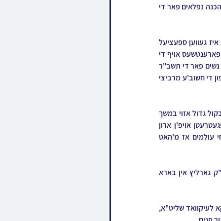
אין די זעלבע צייט האט דעם רבינס איידעם הרה"צ ר' פנחס אלימלך שטיין שליט"א משמיע געווען דברי הכנה נפלאים פאר די 
לעת כניסת השבת קודש האט זיך אנגעזען דער שטראם פונעם ציבור צום היכל ביהמ"ד הגדול, וועלכע איז געווען ספעציעל 
אויסגעשטעלט מיט פילע רייעס צוגעלייגטע בענק, צו קענען אקאמאדירן דעם גאנצן ציבור, און מיט די פארענטשעס אויף די 
זייטן צוגעשטעלט פאר די בחורי חמד תלמידי הישיבות, און ספעציעל דעזיגנירטע פלעצער אינעם עזרת נשים פאר די תשב"ר 
תלמידי כתה מכינה לישיבה און כתה ח' וואס האבן פון דארט מיטגעהאלטן די תפלות אונטערן אויפזיכט פון די חשוב'ע מרביצי 
צו די באשטימטע צייט איז דער רבי שליט"א ערשינען צו מנחה, וואו עס האט געפלאקערט א דאווענען בקול גדול אזוי במשך 
אלע תפלות גאנץ שבת, נאך תפלת המנחה, האט דער יושב ראש השבת הרב יואל כ"ץ שליט"א אויפגעטרעטן אויפ'ן ארון 
הקודש, מקבל פנים געווען דעם גאנצן ציבור, און ארויסגעברענגט די טיפע הרגשים השיר והשבח לחי עולמים אז מ'האט 
מיט די ווערטער האט ער אויסגערופן דעם חשוב'ן גאסט הרה"צ רבי דוד שלמה יונגרייז שליט"א אבד"ק גארליץ אין בארא 
צו קבלת שבת איז צוגעגאנגען הרה"צ רבי יוחנן טווערסקי שליט''א זון פון כ"ק אדמו"ר מראחמיסטריווקא לעיקוואד שליט"א, 
ר פנים.