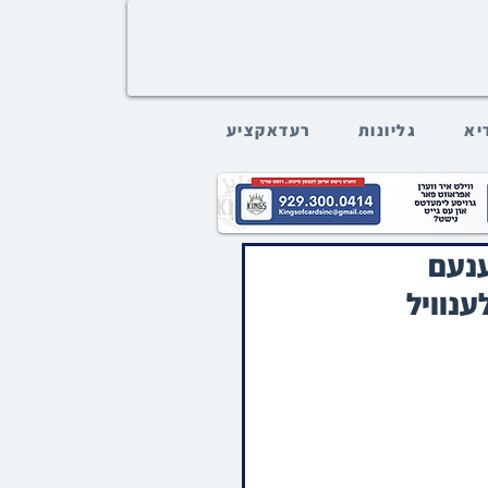
דיא
גליונות
רעדאקציע
ענעם
נוויל