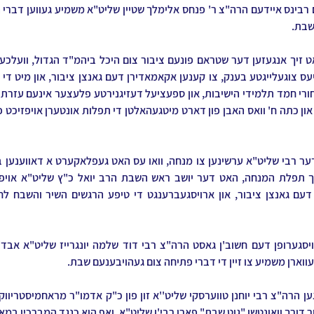
שבת.
ווארן משמיע צו זיין די דברי פתיחה צום געהויבענעם שבת.
ר דורך וואונטשן "גוט שבת" פארן רבי'ן שליט"א, ואף הוא כנגד המברכין במאו