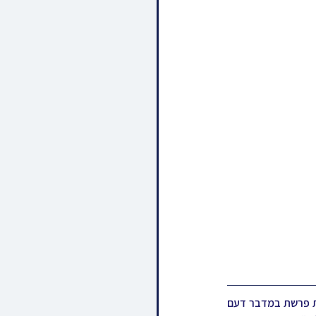
מיט התרגשות'דיגע געפילן האבן הונדערטער ראחמיסטריווקא חסידים מיטגעהאלטן פארלאפענעם שבת פרשת במדבר דעם 