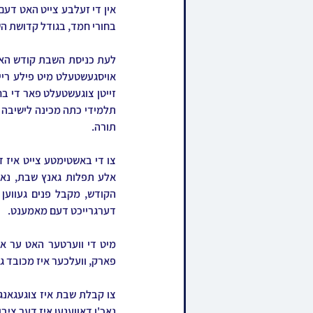
בחורי חמד, בגודל קדושת ה
תורה.
דערגרייכט דעם מאמענט.
פארק, וועלכער איז מכובד גע
נאכ'ן דאווענען איז דער ציבו