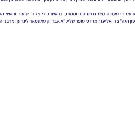
ון הגה"צ ר' אליעזר מרדכי סופר שליט"א אבד"ק סאטמאר לינדען ומרבני ה