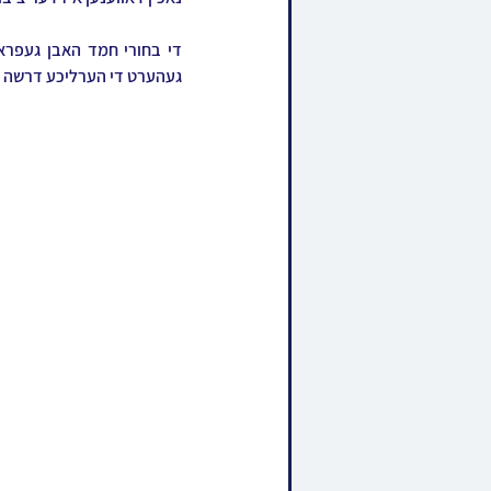
געהערט די הערליכע דרשה פ