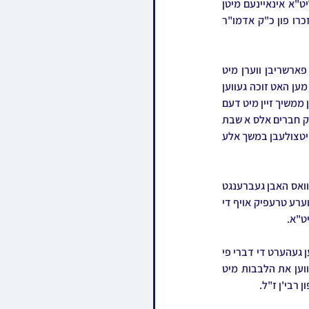
געהויבענעם שבת התוועדות וואס איז אפגעראכטן געווארן בראשות כ"ק אדמו"ר מראחמיסטריווקא שליט"א אינאיינעם מיטן 
שבת חנוכת הבית פון דעם נייעם קעמפ פראכטפולער קעמפ מחנה אהל יצחק אין עלענוויל, על שמו וזכרו פון כ"ק אדמו"ר 
די גאנצע שבת איז פאריבער מיט גרויס התרוממות הנפש מבואו ועד צאתו, א שבת וואס וועט זיכער פארשריבן ווערן מיט 
גאלדענע אותיות בקורות ימי ראחמיסטריווקא, וואו מען האט אפגעגעבן א שבח והודיה לקל גומר עלי אז מען האט זוכה געווען 
לברך על המוגמר אז די טייערע תשב"ר תלמידי המוסדות האבן שוין ב"ה א גרייטן קעמפ וואו מ'זאל קענען ממשיך זיין מיט דעם 
ליכטיגן חינוך גענוי ווי א גאנץ יאר אן קיין איבעררייס, און צוזאמען מיט דעם האט מען זיך דערהויבן בדיבוק חברים אלס א שבת 
חיזוק זיך צו קלאמערן מיט א בענקשאפט נאך די געהויבענע דרכים וואס מ'האט זוכה געווען צוצוזען און מיטצולעבן במשך אלע 
פרייטאג מיטאג האבן די פילע באסעס זיך ארויסגעלאזט אין וועג אריין צוזאמען מיט די פריוואטע אויטאס וואס האבן געברענגט 
דעם ציבור אויפ'ן לאנגן וועג פון בארא פארק און פון אנדערע מקומות צו די קעטסקיל בערג,  צוליב די שווערע טרעפיק אויף די 
ט"א.
א קורצע צייט פאר כניסת השבת, ווען דער ביהמ"ד האט זיך שוין צוביסלעך אנגעהויבן אנצופולן, האט מען געהערט די דברי פי 
חכם חן פון הרה"ג רבי חיים יעקב כהן שליט"א מחשובי רבני ראחמיסטריווקא, וועלכער האט מלהיב געווען את הלבבות מיט 
 רבי'ן ז"ל.