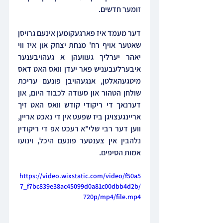
זומער חדשים.
דער מעמד איז פארגעקומען אינעם גרויסן 
שאטער אויף רח' מנחת יצחק און איז ווי 
יאהר יערליך געוועהן א געהויבענער 
איבערלעבעניש פאר יעדן וואס האט דאס 
מיטגעהאלטן, אנגעהויבן פונעם עריכת 
שולחן הטהור און סעודה לכבוד היום, און 
דערנאך די ריקודי קודש וואס האט זיך 
אריינגעצויגן ביז שפעט אין די נאכט אריין, 
ווען דער רבי שלי"א רעכט אפ די ריקודין 
נלהבין אין צענטער פונעם היכל, וינועו 
אמות הסיפים.
https://video.wixstatic.com/video/f50a5
7_f7bc839e38ac45099d0a81c00dbb4d2b/
720p/mp4/file.mp4