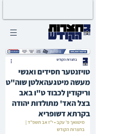
בחצרות הקודש
טויזנטער חסידים ואנשי
מעשה מיטגעהאלטן שוה"ט
וריקודין לכבוד ט"ו באב
בצל האד' מתולדות יהודה
בקרתא דשופריא
מיטוואך פ' עקב • י"ז אב תשפ"ד | 
בחצרות הקודש‎