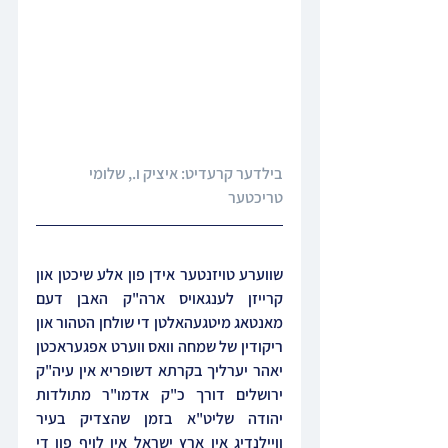
בילדער קרעדיט: איציק ו., שלומי 
טריכטער
שווערע טויזנטער אידן פון אלע שיכטן און 
קרייזן לענגאויס ארה"ק האבן דעם 
מאנטאג מיטגעהאלטן די שולחן הטהור און 
ריקודין של שמחה וואס ווערט אפגעראכטן 
יאהר יערליך בקרתא דשופריא אין עיה"ק 
ירושלים דורך כ"ק אדמו"ר מתולדות 
יהודה שליט"א בזמן שהצדיק בעיר 
וויילנדיג אין ארץ ישראל אין לויף פון די 