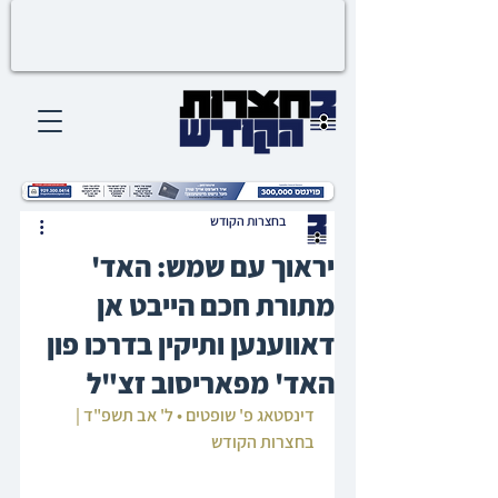
בחצרות הקודש
יראוך עם שמש: האד'
מתורת חכם הייבט אן
דאווענען ותיקין בדרכו פון
האד' מפאריסוב זצ"ל
דינסטאג פ' שופטים • ל' אב תשפ"ד | 
בחצרות הקודש