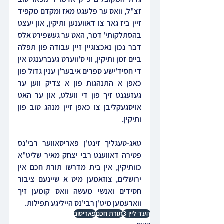
זצ"ל, וואס ער פלעגט מאז ומקדם מקפיד 
זיין ביז גאר צו דאווענען ותיקין, און יעצט 
בהסתלקותי' דמר, האט ער געשפירט אלס 
דבר נכון נאכצוגיין זיין עבודה פון תפלה 
ביים זמן ותיקין, ווי ס'ווערט געברענגט אין 
די חסיד'ישע ספרים איבער'ן ענין גדול פון 
כאפן א התנהגות פון א צדיק ווען ער 
געזעגנט זיך פון די וועלט, און ער האט 
אויסגעקליבן צו כאפן זיין מנהג טוב פון 
ותיקין.
טאג-טעגליך זינט'ן פאריסאווער רבי'נס 
פטירה דאווענט רבי יצחק מאיר שליט"א 
כוותיקין, אין בית מדרשו תורת חכם אין 
ירושלים, צוזאמען מיט א שיינעם ציבור 
חסידים ואנשי מעשה וואס קומען זיך 
ווארעמען מיט'ן רבי'נס הייליגע תפילות.
העד-ליין-3
תורת חכם
פאריסוב