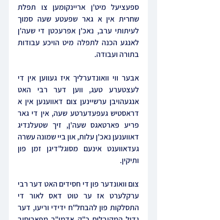
ספעציעל מיט'ן אריינקומען צו תפלת 
שחרית אין א גאר שפעטע שעה סמוך 
לעיתותי ערב, נאכ'ן אפרעכטן די שעה'ן 
לאנגע הכנה לתפלה מיט הויכע עבודות 
בתורה ועבודה.
אבער ווי וואונדערליך איז געווען אין די 
לעצטערע טעג, ווען דער רבי האט 
אנגעהויבן ערשיינען צום דאווענען אין א 
דראסטיש געפעדערטע שעה, אין די גאר 
פריע פארטאגס שעה'ן, זיך שטעלנדיג 
דאווענען נאכ'ן עלות, און ביי שמונה עשרה 
געדאווענט אינעם מסוגל'דיגן זמן פון 
ותיקין.
צום וואונדער פון די חסידים האט דער רבי 
ערקלערט אז ער טוט דאס לאור די 
התסלקות פון להבחל"ח ידידי וריעו, דער 
גדול המקובלים כ"ק אדמו"ר מפאריסוב 