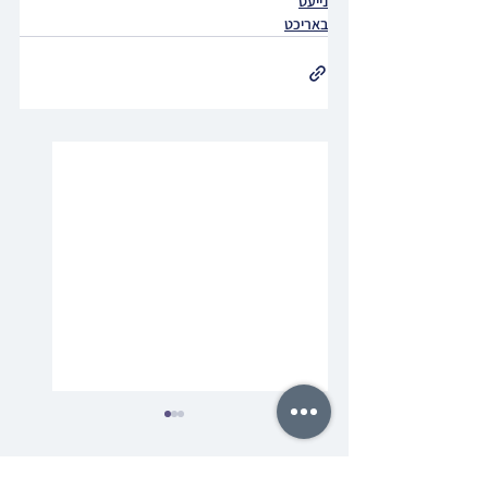
נייעס
באריכט