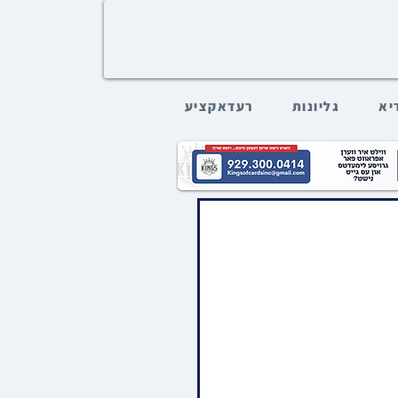
דיא
גליונות
רעדאקציע