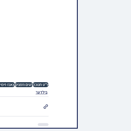
יו"ט חנוכה
חגים וזמנים
צאנז-זימי
בילדער