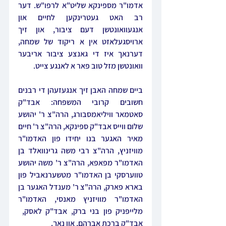
אדמו"ר מספינקא שליט"א לרפו"ש. דער 
רב האט געטרינקען לחיים און 
אנגעוואונטשן דעם ציבור, און זיך 
ארויסגעלאזט אין א ריקוד של שמחה, 
דערנאך איז די גאנצע ציבור אריבער 
וואונטשן מזל טוב פאר א לאנגע צייט.
ביים שמחה האבן זיך אנגעזעהן די רבנים 
חשובים קרובי המשפחה: אבד"ק 
סאטמאר וויליאמסבורג, הרה"צ ר' יהושע 
שלום ווייס אבד"ק ספינקא, הרה"צ ר' חיים 
מאיר האגער בנו יחידו פון האדמו"ר 
מוויזניץ, הרה"צ רבי משה גרינוואלד בן 
האדמו"ר מפאפא, הרה"צ ר' משה יהושע 
טווערסקי בן האדמו"ר מטשערנאביל פון 
בארא פארק, הרה"צ ר' מענדל האגער בן 
האדמו"ר מוויזניץ מאנסי, האדמו"ר 
מלייפניק פון בני ברק, אבד"ק לאסק,  
אבד"ק ברכת אברהם, און נאך.