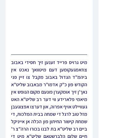
מיט גרויס פרייד זענען זיך חסידי באבוב 
צוזאמגעקומען דעם מיטוואך נאכט אין 
ביהמ"ד הגדול באבוב מקבל צו זיין פני 
הקודש פון כ"ק אדמו"ר מבאבוב שליט"א 
נאך'ן זיך אומקערן פונעם מקום הנופש אין 
מיאמי פלארידע ווי דער רב שליט"א האט 
געוויילט אויף אפרוה, און דערצו אפצוגעבן 
מזל טוב לרגל די שמחה בבית המלכות, די 
שמחת קישור החיתון פון הכלה אן אייניקל 
ביים רב שליט"א בת לבנו בכורו הרה"צ ר' 
חיים שלום הלברשטאם שליט"א מיט די 