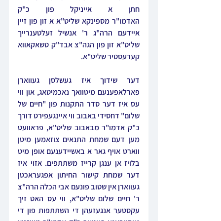
חתן א אייניקל פון כ"ק 
האדמו"ר מספינקא שליט"א א זון פון זיין 
איידעם הרה"ג ר' אנשיל זעלטענרייך 
שליט"א זון פון הגה"צ אבד"ק טשאקאווא 
קערעסטיר שליט"א.
דער שידוך איז געשלסן געווארן 
פארלאפענעם מיטוואך נאכמיטאג, און ווי 
עס איז דער סדר התקנות פון "חיים של 
שלום" דחסידי באבוב ווי איינגעפירט דורך 
כ"ק אדמו"ר מבאבוב שליט"א, פראוועט 
מען דעם שמחת התנאים צוזאמען מיטן 
ווארט אויף גאר א באשיידענעם אופן מיט 
בלויז אן ענגן קרייז משתתפים. אזוי איז 
דער שמחת קישור החיתון אפגעראכטן 
געווארן אין שטוב פונעם אבי הכלה הרה"צ 
ר' חיים שלום שליט"א, ווי עס האט זיך 
עקסטער אנגעזעהן די השתתפות פון די 