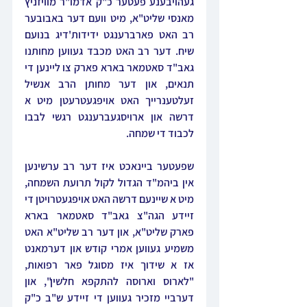
געהויבענע פעטער כ"ק אדמו"ר מוויזניץ 
מאנסי שליט"א, מיט וועם דער באבובער 
רב האט פארברענגט ידידות'דיג בנועם 
שיח. דער רב האט מכבד געווען מחותנו 
גאב"ד סאטמאר בארא פארק צו ליינען די 
תנאים, און דער מחותן הרב אנשיל 
זעלטענרייך האט אויפגעטרעטן מיט א 
דרשה און ארויסגעברענגט רגשי לבבו 
לכבוד די שמחה.
שפעטער ביינאכט איז דער רב ערשינען 
אין ביהמ"ד הגדול לקול תרועת השמחה, 
מיט א שיינעם דרשה האט אויפגעטרויטן די 
זיידע הגה"צ גאב"ד סאטמאר בארא 
פארק שליט"א, און דער רב שליט"א האט 
משמיע געווען אמרי קודש און דערמאנט 
אז א שידוך איז מסוגל פאר רפואות, 
"לארוס וארוסה להתקפא חלשין", און 
דערביי מזכיר געווען די זיידע ש"ב כ"ק 