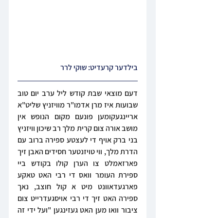
בילדער קרעדיט: שוקי לרר
דעם מוצאי שבת קודש ליל ערב יום טוב 
שבועות איז מרן אדמו"ר מוויזניץ שליט"א 
אריינגעקומען פונעם מקום הנופש אין 
מושב אורה צום קרית מלך רב שיכון וויזניץ 
בני ברק אויף די לעצטע ספירה ברוב עם 
הדרת מלך, ווי טויזנטער חסידים האבן זיך 
פארזאמלט צו הערן קולו בקודש ביי 
ספירת העומר וואס די רבי האט טאקע 
פארגעדאוונט מיט א קול חוצב, נאך 
ספירה האט זיך די רבי אויסגעדרייט צום 
ציבור וואו מען האט געזינגען "ועל ידי זה 