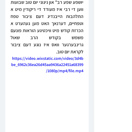
יושפע שפע רב" און ניגוני יום טוב שבועות 
ווען די רבי איז מעודד די ריקודין מיט א 
התלהבות הייבנדיג דעם ציבור טפח 
וטפחיים, דערנאך האט מען געהערט א 
הכרזת קודש מיט וויכטיגע הוראות פונעם 
משמש בקודש הרב שאול 
גרינבערגער וואס איז נוגע דעם ציבור 
לקראת יום טוב.
https://video.wixstatic.com/video/3d4b
be_6962c36ea26d45aa9436a22451a68399
/1080p/mp4/file.mp4