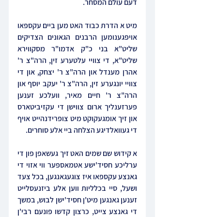
דעם עולם המסחר.
מיט א הדרת כבוד האט מען ביים עקספאו 
אויפגענומען הרבנים הגאונים הצדיקים 
שליט"א בני כ"ק אדמו"ר מסקווירא 
שליט"א, די צוויי עלטערע זין, הרה"צ ר' 
אהרן מענדל און הרה"צ ר' יצחק, און די 
צוויי יונגערע זין, הרה"צ ר' יעקב יוסף און 
הרה"צ ר' חיים מאיר, וועלכע זענען 
פערזענליך ארום צווישן די עקזיביטארס 
און זיך אומגעקוקט מיט צופרידנהייט אויף 
די געוואלדיגע הצלחה ביי אלע סוחרים.
א קידוש שם שמים האט זיך געשאפן פון די 
ערליכע חסיד'ישע אטמאספער ווי אזוי די 
גאנצע עקספאו איז צוגעגאנגען, בכל צעד 
ושעל, סיי בכלליות ווען אלע ביזנעסלייט 
זענען גאנגען מיט'ן חסיד'ישן לבוש, במשך 
די גאנצע צייט, כרצון קדשו פונעם רבי'ן 