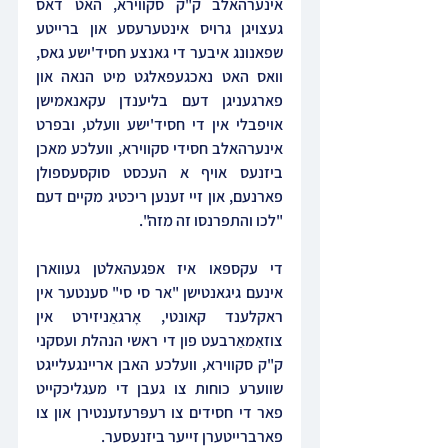
אינערהאלב ק"ק סקווירא, האט דאס 
געצויגן גרויס אינטערעסע און ברייטע 
שפאנונג איבער די גאנצע חסיד'ישע גאס, 
וואס האט נאכגעפאלגט מיט הנאה און 
פארגעניגן דעם בליענדן עקאנאמישן 
אויפבלי אין די חסיד'ישע וועלט, ובפרט 
אינערהאלב חסידי סקווירא, וועלכע מאכן 
ביזנעס אויף א העכסט סוקסעספולן 
פארנעם, און זיי זענען ריכטיג מקיים דעם 
"לכו והתפרנסו זה מזה".
די עקספאו איז אפגעהאלטן געווארן 
אינעם גיגאנטישן "אר סי סי" סענטער אין 
ראקלענד קאונטי, אָרגאַניזירט אין 
צוזאַמאַרבעט פון די ראשי הנהלת ועסקני 
ק"ק סקווירא, וועלכע האבן אריינגעלייגט 
שווערע כוחות צו געבן די מעגליכקייט 
פאר די חסידים צו רעפּרעזענטירן און צו 
פארברייטערן זייער ביזנעסער.