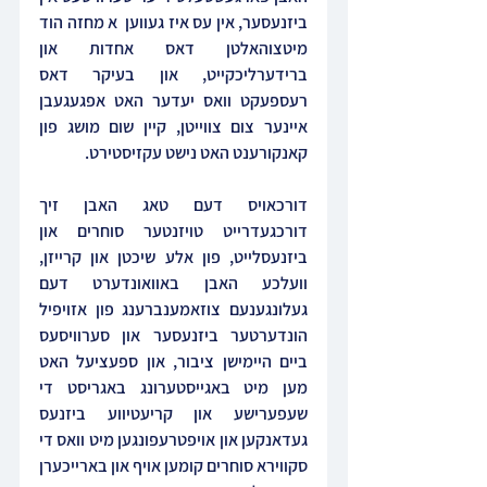
ביזנעסער, אין עס איז געווען  א מחזה הוד 
מיטצוהאלטן דאס אחדות און 
ברידערליכקייט, און בעיקר דאס 
רעספעקט וואס יעדער האט אפגעגעבן 
איינער צום צווייטן, קיין שום מושג פון 
קאנקורענט האט נישט עקזיסטירט.
דורכאויס דעם טאג האבן זיך 
דורכגעדרייט טויזנטער סוחרים און 
ביזנעסלייט, פון אלע שיכטן און קרייזן, 
וועלכע האבן באוואונדערט דעם 
געלונגענעם צוזאמענברענג פון אזויפיל 
הונדערטער ביזנעסער און סערוויסעס 
ביים היימישן ציבור, און ספעציעל האט 
מען מיט באגייסטערונג באגריסט די 
שעפערישע און קריעטיווע ביזנעס 
געדאנקען און אויפטרעפונגען מיט וואס די 
סקווירא סוחרים קומען אויף און בארייכערן 