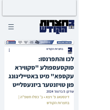
בחצרות הקודש
לכו והתפרנסו:
סוקסעספולע "סקווירא
עקספא" מיט באטייליגונג
פון טויזנטער ביזנעסלייט
עודכן:
5 בדצמ׳ 2024
דינסטאג פ' ויצא • ב' כסלו תשפ"ה | 
בחצרות הקודש