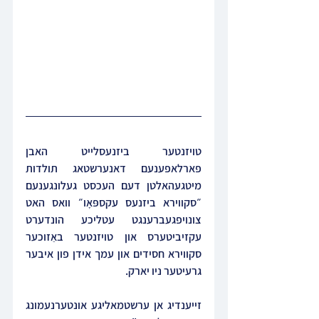
טויזנטער ביזנעסלייט האבן 
פארלאפענעם דאנערשטאג תולדות 
מיטגעהאלטן דעם העכסט געלונגענעם 
״סקווירא ביזנעס עקספּאָו״ וואס האט 
צונויפגעברענגט עטליכע הונדערט 
עקזיביטערס און טויזנטער באַזוכער 
סקווירא חסידים און עמך אידן פון איבער 
גרעיטער ניו יארק.
זייענדיג אן ערשטמאליגע אונטערנעמונג 