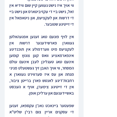
ווי אויך איז נישט געווען קיין שום ווידיא אין 
זאל, נישט ביי די עקזיביטארס און נישט ביי 
די דרשות און לעקציעס, און ניטאמאל אין 
די זייטיגע שטובער.
אין לויף פונעם טאג זענען אפגעהאלטן 
געווארן פארשידענער דרשות אין 
לעקציעס מיט ווערדפולע אין תוכנדיגע 
אינפארמאציע וואס קען צונוץ קומען 
אינעם טאג טעגליכן לעבן אינעם עולם 
המסחר, ווי אויך האבן זיך געשטעלט מניני 
מנחה און עס איז סערווירט געווארן א 
רחבות'דיגע לאנטש פארן ברייטן ציבור, 
אין די זייטיגע צימערן, אויף א העכסט 
באשיידענעם און ערליכן אופן.
שפעטער ביינאכט נאכ'ן עקספאו, זענען 
די עסקנים אריין צום רבי'ן שליט"א 