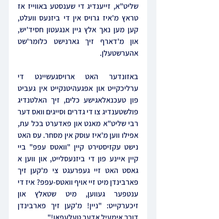
שליט"א, זייענדיג די שענסטע באווייז אז 
טראץ מ'איז גרויס אין די ביזנעס וועלט, 
קען מען נאך אלץ גיין אנגעטון חסיד'יש, 
און מ'דארף זיך גארנישט כלומר'שט 
אהערשטעלן.
באזונדער האט ארויסגעשיינט די 
ערליכקייט און אפגעהיטנקייט אין געביט 
פון טעכנאלאגישע כלים, זיך האלטנדיג 
פולשטענדיג צו די גדרים וסייגים וואס דער 
רבי שליט"א מאנט און פאדערט בכל עת, 
אפילו ווען מ'איז עוסק אין מסחר. עס האט 
נישט עקזיסטירט קיין "וואטס עפפ" ביי 
קיין איינע פון די ביזנעסלייט, און ווען א 
גאסט האט זיי געפרעגט צי מ'קען זיך 
פארבינדן מיט זיי אויף וואטס-עפפ? איז די 
ענטפער געווען, מיט שטאלץ און 
זיכערקייט: "ניין! מ'קען זיך פארבינדן 
דורך אימעיל אדער טעלעפאן!"