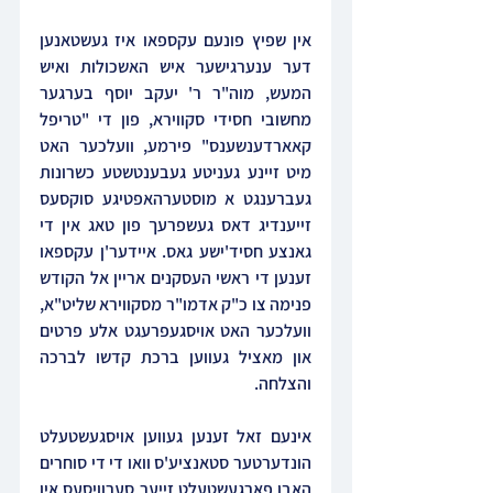
אין שפיץ פונעם עקספאו איז געשטאנען 
דער ענערגישער איש האשכולות ואיש 
המעש, מוה"ר ר' יעקב יוסף בערגער 
מחשובי חסידי סקווירא, פון די "טריפל 
קאארדענשענס" פירמע, וועלכער האט 
מיט זיינע געניטע געבענטשטע כשרונות 
געברענגט א מוסטערהאפטיגע סוקסעס 
זייענדיג דאס געשפרעך פון טאג אין די 
גאנצע חסיד'ישע גאס. איידער'ן עקספאו 
זענען די ראשי העסקנים אריין אל הקודש 
פנימה צו כ"ק אדמו"ר מסקווירא שליט"א, 
וועלכער האט אויסגעפרעגט אלע פרטים 
און מאציל געווען ברכת קדשו לברכה 
והצלחה.
אינעם זאל זענען געווען אויסגעשטעלט 
הונדערטער סטאנציע'ס וואו די די סוחרים 
האבן פארגעשטעלט זייער סערוויסעס אין 